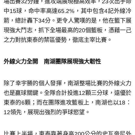
場出賽32分鐘，進攻端展現極高效率，23次出手命
中15球，命中率高達65.2%，其中包含4記外線冷
箭，總計轟下34分。更令人驚嘆的是，他在籃下展
現強大鬥志，抓下全場最高的20個籃板，憑藉一己
之力對抗東泰的禁區優勢，徹底主宰比賽。
外線火力全開 南湖團隊展現強大韌性
除了幸宇勝的個人發揮，南湖整場比賽的外線火力
也是贏球關鍵。全隊合計投進12顆三分球，遠優於
東泰的6顆；而在團隊進攻籃板上，南湖也以18：
12領先，展現出強烈的爭球慾望。
比賽上半場，東泰靠著身高200公分的史瓦帝尼外