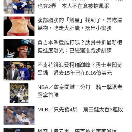
也夯2轟 本人不在意被搶風采
PR
腹部脂肪的「剋星」找到了，常吃這
幾物，吃走大肚囊，瘦出小蠻腰
賈吉本季還能打嗎？肋骨骨折最新復
健進度曝光：已經獲准跑步訓練
不肯花錢浪費柯瑞巔峰？勇士老闆背
黑鍋 過去15年已花8.16億美元
NBA／詹皇關鍵三分打 騎士擊退老
鷹拿首勝
MLB／只先發4局 前田健太吞3連敗
道奇「億元男」塔克被老東家噓爆