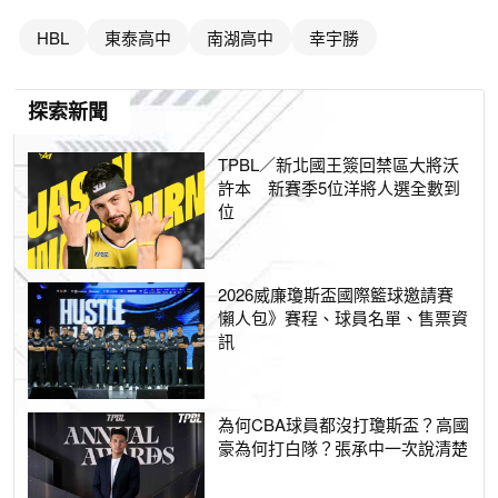
HBL
東泰高中
南湖高中
幸宇勝
探索新聞
TPBL／新北國王簽回禁區大將沃
許本 新賽季5位洋將人選全數到
位
2026威廉瓊斯盃國際籃球邀請賽
懶人包》賽程、球員名單、售票資
訊
為何CBA球員都沒打瓊斯盃？高國
豪為何打白隊？張承中一次說清楚