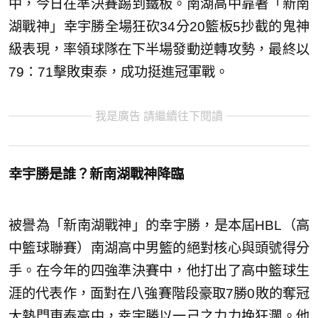
中，今日在準決賽踢到鐵板。南湖高中靠著「新南
湖戰神」幸宇勝全場狂砍34分20籃板5抄截的鬼神
級表現，率領球隊在下半場發動逆轉攻勢，最終以
79：71擊敗東泰，成功挺進冠軍戰。
我是廣告 請繼續往下閱讀
幸宇勝是誰？新南湖戰神降臨
被譽為「新南湖戰神」的幸宇勝，是本屆HBL（高
中籃球聯賽）南湖高中男籃的絕對核心與頭號得分
手。在今年的四強準決賽中，他打出了高中籃球生
涯的代表作，面對在八強賽階段豪取7勝0敗的奪冠
大熱門東泰高中，幸宇勝以一己之力力挽狂瀾。他