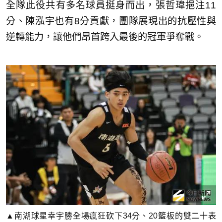
全隊此役共有多名球員挺身而出，張哲瑋挹注11
分、陳泓宇也有8分貢獻，團隊展現出的抗壓性與
逆轉能力，讓他們昂首跨入最後的冠軍爭奪戰。
▲南湖球星幸宇勝全場瘋狂砍下34分、20籃板的雙二十表