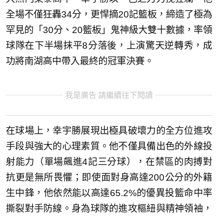
全場不僅狂轟34分，更悍摘20記籃板，締造了極為
罕見的「30分、20籃板」鬼神級大雙十數據，率領
球隊在下半場抹平8分落後，上演驚天逆轉秀，成
功將南湖高中帶入最終的冠軍決賽。
我是廣告 請繼續往下閱讀
在球場上，幸宇勝展現出極具破壞力的全方位進攻
手段與強大的心理素質。他不僅具備出色的外線投
射能力（單場飆進4記三分球），在禁區的肉搏對
抗更是無所畏懼；即使面對身高達200公分的外籍
生中鋒，他依然能以高達65.2%的優異投籃命中率
撕裂對手防線。身為球隊的進攻樞紐與精神領袖，