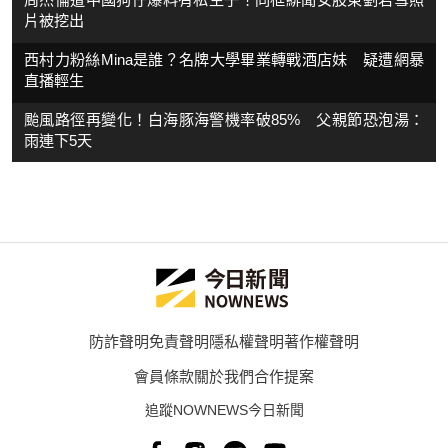
片被挖出
西村力粉絲Mina是誰？名牌大學畢業轉戰酒店妹 疑遭網暴
直播輕生
颱風路徑再變化！白海豚海警機率破85% 父親節恐泡湯：
雨連下5天
防詐聲明
免責聲明
隱私權聲明
著作權聲明
會員條款
關於我們
合作提案
追蹤NOWNEWS今日新聞