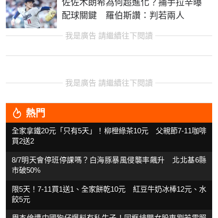
佐佐木朗希為何超進化？捕手拉辛曝
配球關鍵 羅伯斯讚：判若兩人
我是廣告 請繼續往下閱讀
我是廣告 請繼續往下閱讀
熱門
全家拿鐵20元「只有5天」！柳橙綠茶10元 父親節7-11咖啡
買2送2
8/7明天會停班停課嗎？白海豚暴風侵襲率飆升 北北基6縣
市破50%
限5天！7-11買1送1、全家餅乾10元 紅豆牛奶冰棒12元、水
餃5元
周杰倫遭中國狗仔爆料有私生子！同框緋聞女股東劉若雪照