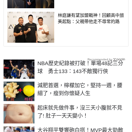
林庭謙有望加盟戰神！回顧高中旅
美起點：父親帶他走不尋常的路
Recommended by
NBA歷史紀錄被打破！單場48記三分
球 勇士133：143不敵獨行俠
PR
減肥首選，檸檬加它，堅持一週，腰
細了，瘦到你懷疑人生
PR
起床就先做件事，沒三天小腹就不見
了! 肚子一天天變小！
大谷翔平雙響砲白搭！MVP最大勁敵