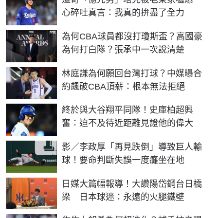
心碎吐真言：我真的拚盡了全力
為何CBA球員都沒打瓊斯盃？高國豪
為何打白隊？張承中一次說清楚
林庭謙為何願回台灣打球？中媒曝合
約飆破CBA頂薪：根本無法拒絕
終於與大谷翔平同隊！史庫柏超興
奮：迫不及待近距離見證他的偉大
影／李政厚「再見跌倒」導致巨人輸
球！要命判斷失誤一度癱坐在地
日媒大篇幅報導！大讚陽岱鋼台日橋
梁 日本球迷：永遠的火腿鐵壁