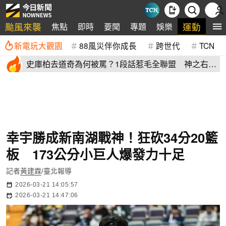
颱風來襲
運動
焦點
即時
要聞
專題
娛樂
全
新電玩大觀園
88風災伴你成長
跨世代
TCN
史庫柏去道奇為何被罵？1段話惹毛全聯盟 神之右
手：別迷失自己
幸宇勝成新南湖戰神！狂砍34分20籃
板 173公分小巨人爆發力十足
記者
黃建霖
/臺北報導
2026-03-21 14:05:57
2026-03-21 14:47:06