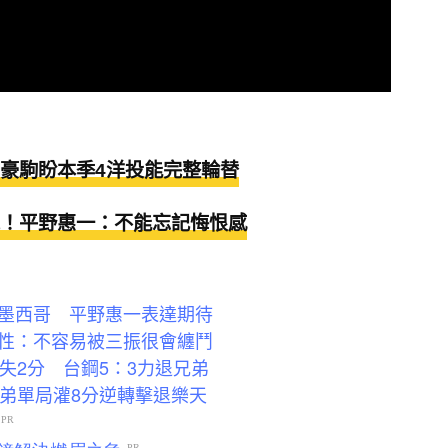
豪駒盼本季4洋投能完整輪替
！平野惠一：不能忘記悔恨感
墨西哥 平野惠一表達期待
性：不容易被三振很會纏鬥
失2分 台鋼5：3力退兄弟
兄弟單局灌8分逆轉擊退樂天