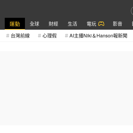
運動
全球
財經
生活
電玩
影音
台灣前線
心理假
AI主播Niki＆Hanson報新聞