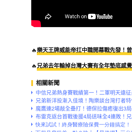
🔥
樂天王牌威能帝扛中職開幕戰先發！曾
🔥
兄弟去年輸掉台灣大賽有全年墊底感覺
相關新聞
中信兄弟熱身賽戰績第一！二軍明天遠征
兄弟新洋投漸入佳境！陶樂談台灣打者特
魔鷹連2場敲全壘打！德保拉傷癒復出3局
布雷克返台首戰後援4局送味全4連敗！