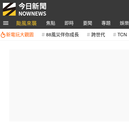
颱風來襲
焦點
即時
要聞
專題
娛樂
新電玩大觀園
88風災伴你成長
跨世代
TCN