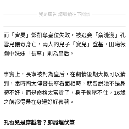
我是廣告 請繼續往下閱讀
而「齊旻」鄧凱奪皇位失敗，被逃妾「俞淺淺」孔
雪兒餵毒身亡，兩人的兒子「寶兒」登基，田曦薇
劇中妹妹「長寧」則為皇后。
事實上，長寧被封為皇后，在劇情後期大概可以猜
到，當時陶太傅替長寧看面相時，就曾說她不是身
體不好，而是命格太富貴了，身子骨壓不住，16歲
之前都得帶在身邊好好養著。
孔雪兒是穿越者？即局埋伏筆