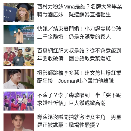
西村力粉絲Mina是誰？名牌大學畢業
轉戰酒店妹 疑遭網暴直播輕生
快訊／結束豪門婚！小刀證實與台玻
二千金離婚：仍是充滿愛的家人
百萬網紅肥大叔是誰？從不會煮飯到
年營收破億 國台語教煮菜爆紅
攝影師跳槽李多慧！建文剪片爆紅業
配狂接 Joeman吐心聲怕他離職
不演了？李子森歌唱到一半「突下跪
求婚杜忻恬」巨大鑽戒掀高潮
導演還沒喊開拍就激吻女主角 男星
羅正被譙翻：職場性騷擾？