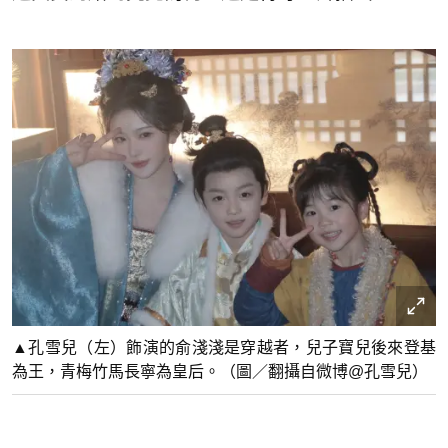
▲孔雪兒（左）飾演的俞淺淺是穿越者，兒子寶兒後來登基
為王，青梅竹馬長寧為皇后。（圖／翻攝自微博@孔雪兒）