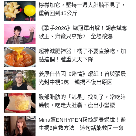
PR
檸檬加它，堅持一週大肚腩不見了，
重新回到45公斤
《歌手2026》總冠軍出爐！胡彥斌奪
歌王、齊豫只拿第2 全場酸爆
PR
超神減肥神器！橘子不要直接吃，加
點這個！體重天天下降
姜厚任昔因《迷情》爆紅！曾與張晨
光封中視5虎 親揭不復出原因
PR
腹部脂肪的「剋星」找到了，常吃這
幾物，吃走大肚囊，瘦出小蠻腰
Mina遭ENHYPEN粉絲網暴過世！醫
生揭6自救方法 這句話能救回一命