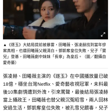
▲《逐玉》大結局提前被暴雷，田曦薇、張凌赫找到當年慘
案真相，也還田曦薇父親清白。鄧凱奪皇位失敗，兒子「寶
兒」登基，田曦薇劇中妹妹「長寧」為皇后。（圖／翻攝自
愛奇藝）
張凌赫、田曦薇主演的《逐玉》在中國播放量已破
18億，穩坐台灣Netflix、愛奇藝收視冠軍，未料最
後10集劇情遭到外洩，引來罵聲，最後結局張凌赫
當上攝政王，田曦薇也替父親沉冤昭雪，兩人回林
安過生活，鄧凱奪皇位失敗，被孔雪兒餵毒，兒子