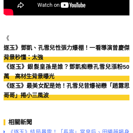
《
逐玉》鄧凱、孔雪兒性張力爆棚！一看導演曾慶傑
背景秒懂：太強
《逐玉》銀髮皇孫是誰？鄧凱痴戀孔雪兒漲粉50
萬 高材生背景曝光
《逐玉》最美女配是她！孔雪兒昔爆祕戀「趙露思
哥哥」捲小三風波
相關新聞
《逐玉》結局暴雷！「長寧」當皇后、田曦薇揭身