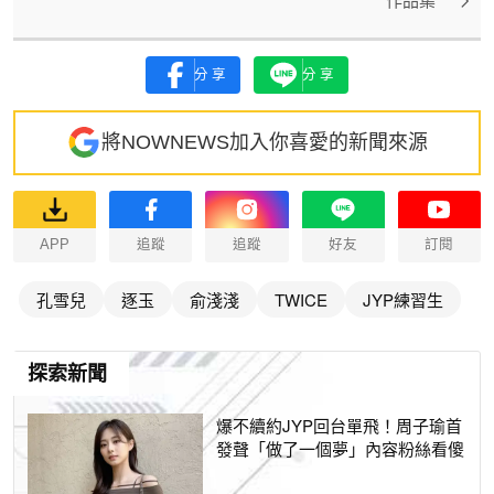
作品集
分享
分享
將NOWNEWS加入你喜愛的新聞來源
APP
追蹤
追蹤
好友
訂閱
孔雪兒
逐玉
俞淺淺
TWICE
JYP練習生
探索新聞
爆不續約JYP回台單飛！周子瑜首
發聲「做了一個夢」內容粉絲看傻