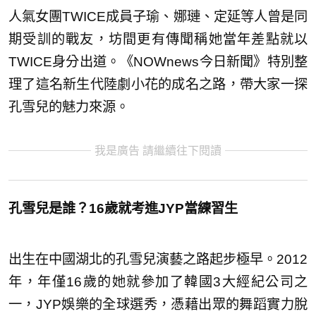
人氣女團TWICE成員子瑜、娜璉、定延等人曾是同
期受訓的戰友，坊間更有傳聞稱她當年差點就以
TWICE身分出道。《NOWnews今日新聞》特別整
理了這名新生代陸劇小花的成名之路，帶大家一探
孔雪兒的魅力來源。
我是廣告 請繼續往下閱讀
孔雪兒是誰？16歲就考進JYP當練習生
出生在中國湖北的孔雪兒演藝之路起步極早。2012
年，年僅16歲的她就參加了韓國3大經紀公司之
一，JYP娛樂的全球選秀，憑藉出眾的舞蹈實力脫