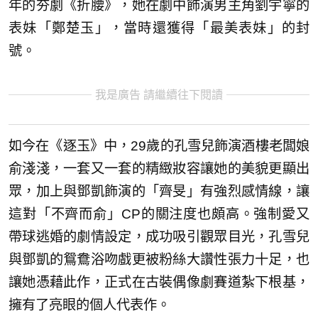
年的夯劇《折腰》，她在劇中飾演男主角劉宇寧的
表妹「鄭楚玉」，當時還獲得「最美表妹」的封
號。
我是廣告 請繼續往下閱讀
如今在《逐玉》中，29歲的孔雪兒飾演酒樓老闆娘
俞淺淺，一套又一套的精緻妝容讓她的美貌更顯出
眾，加上與鄧凱飾演的「齊旻」有強烈感情線，讓
這對「不齊而俞」CP的關注度也頗高。強制愛又
帶球逃婚的劇情設定，成功吸引觀眾目光，孔雪兒
與鄧凱的鴛鴦浴吻戲更被粉絲大讚性張力十足，也
讓她憑藉此作，正式在古裝偶像劇賽道紮下根基，
擁有了亮眼的個人代表作。