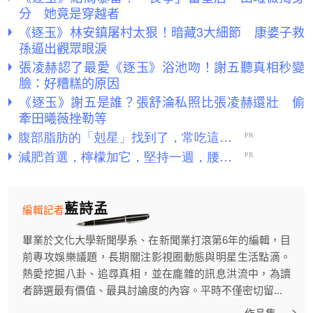
分 她竟是穿越者
《逐玉》林安鎮屠村太狠！暗藏3大細節 康婆子救
孫逼出觀眾眼淚
張凌赫認了最愛《逐玉》浴池吻！謝五聽真相秒變
臉：好糟糕的原因
《逐玉》謝五是誰？張舒淪私照比張凌赫還壯 偷
牽田曦薇挫勒等
藍詩孟
編輯記者
畢業於文化大學新聞學系、在新聞業打滾第6年的編輯，目
前專攻娛樂議題，長期關注影視圈動態與明星生活點滴。
熱愛挖掘八卦、追尋真相，並在龐雜的訊息洪流中，為讀
者篩選最有價值、最具討論度的內容。平時不僅密切留...