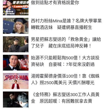
PR
做到這點才有資格說愛你
西村力粉絲Mina是誰？名牌大學畢業
轉戰酒店妹 疑遭網暴直播輕生
男星把蘇志燮送的「救急黃金」讓給
了兒子 藏在床底結局神反轉！
始源不只能輕鬆掏500億！大方談投
資祕訣 自豪喊：7年從來沒虧過
湯姆霍蘭德身價漲100倍！靠《蜘蛛
人》撈2500萬美元 天價片酬曝光
《金特務》蘇志燮送300工作人員黃
金 原因超暖：有困難就拿去賣