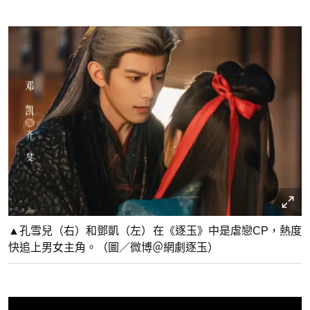
▲孔雪兒（右）和鄧凱（左）在《逐玉》中是虐戀CP，熱度
快追上男女主角。（圖／微博＠網劇逐玉）