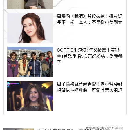
周曉涵《我猜》片段被挖！遭質疑
長不一樣 本人：不是從小美到大
CORTIS出道沒1年又被罵！演唱
會1首歌重唱5次惹怒粉絲：當我盤
子
周子瑜初舞台超青澀！露小蠻腰甜
唱蔡依林經典曲 可愛吐舌太犯規
Recommended by