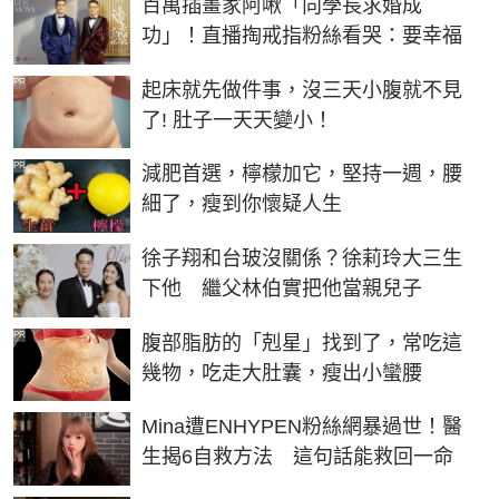
百萬插畫家阿啾「向學長求婚成
功」！直播掏戒指粉絲看哭：要幸福
PR
起床就先做件事，沒三天小腹就不見
了! 肚子一天天變小！
PR
減肥首選，檸檬加它，堅持一週，腰
細了，瘦到你懷疑人生
徐子翔和台玻沒關係？徐莉玲大三生
下他 繼父林伯實把他當親兒子
PR
腹部脂肪的「剋星」找到了，常吃這
幾物，吃走大肚囊，瘦出小蠻腰
Mina遭ENHYPEN粉絲網暴過世！醫
生揭6自救方法 這句話能救回一命