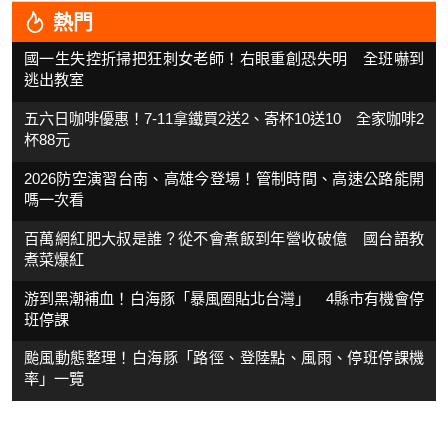
熱門
國一生失控折掃把狂刺女老師！右眼重創恐失明 全班嚇到
逃出教室
五六日咖啡優惠！7-11拿鐵買2送2、寄杯10送10 全家咖啡2
杯88元
2026防空演習台南、高雄今登場！管制時間、高速公路能開
嗎一次看
百萬網紅肥大叔是誰？從不會煮飯到年營收破億 國台語教
煮菜爆紅
游到黑潮補血！白海豚「暴風圈貼北台灣」 4縣市有機會停
班停課
颱風動態整理！白海豚「路徑、登陸點、風雨、停班停課機
率」一覽