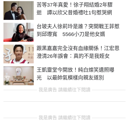
苦等37年真愛！徐子翔結婚2年驟
逝 譚以欣父昔婚禮吐1句惹哭網
台玻夫人徐莉玲是誰？突開戰王菲惹
到邱瓈寬 5566小刀是他女婿
跟黑嘉嘉完全沒有血緣關係！江宏恩
澄清26年誤會：真的不是我姪女
王凱靈堂今開放！純白燦笑遺照曝
光 以最帥氣模樣向親友道別
我是廣告 請繼續往下閱讀
我是廣告 請繼續往下閱讀