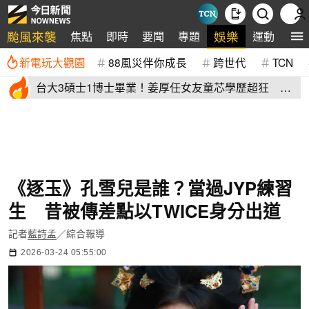
颱風來襲
娛樂
焦點
即時
要聞
專題
運動
全
新電玩大觀園
88風災伴你成長
跨世代
TCN
台大3碩士1博士畢業！姜厚任女友童芯學歷超狂 他
讚爆：比我厲害
《逐玉》孔雪兒是誰？當過JYP練習
生 昔被傳差點以TWICE身分出道
記者
藍詩孟
／綜合報導
2026-03-24 05:55:00