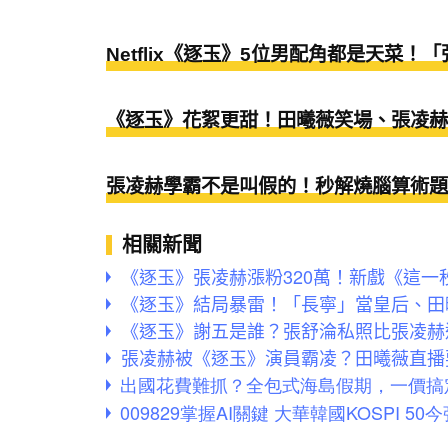
Netflix《逐玉》5位男配角都是天菜
《逐玉》花絮更甜！田曦薇笑場、張凌赫
張凌赫學霸不是叫假的！秒解燒腦算術題
相關新聞
《逐玉》張凌赫漲粉320萬！新戲《這一
《逐玉》結局暴雷！「長寧」當皇后、田
《逐玉》謝五是誰？張舒淪私照比張凌赫
張凌赫被《逐玉》演員霸凌？田曦薇直播