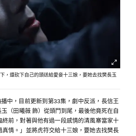
下，還砍下自己的頭送給愛妾十三娘，要她去找樊長玉
播中，目前更新到第33集，劇中反派，長信王
長玉（田曦薇 飾）從頭鬥到尾，最後他竟死在自
臨終前，對著與他有過一段感情的清風寨當家十
過真情。」並將虎符交給十三娘，要她去找樊長