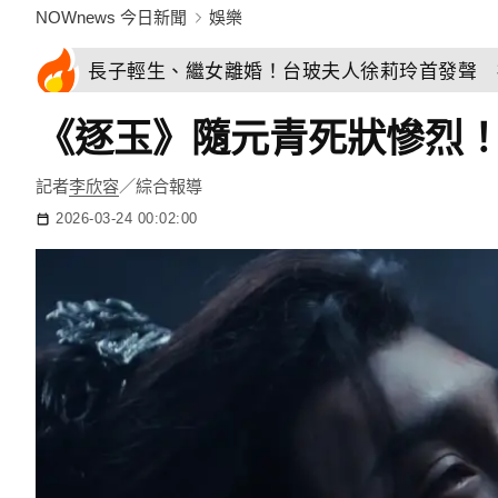
NOWnews 今日新聞
娛樂
長子輕生、繼女離婚！台玻夫人徐莉玲首發聲 
《逐玉》隨元青死狀慘烈
記者
李欣容
／綜合報導
2026-03-24 00:02:00