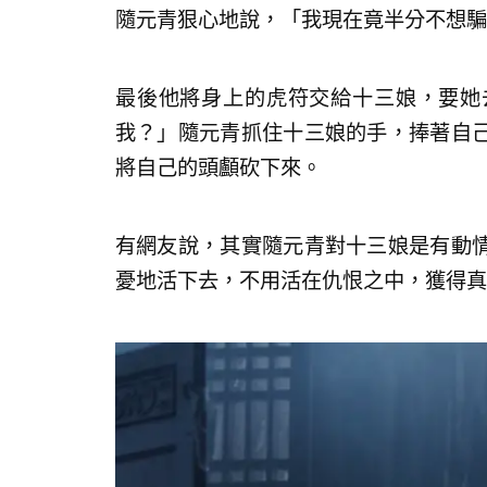
隨元青狠心地說，「我現在竟半分不想騙
最後他將身上的虎符交給十三娘，要她
我？」隨元青抓住十三娘的手，捧著自
將自己的頭顱砍下來。
有網友說，其實隨元青對十三娘是有動
憂地活下去，不用活在仇恨之中，獲得真