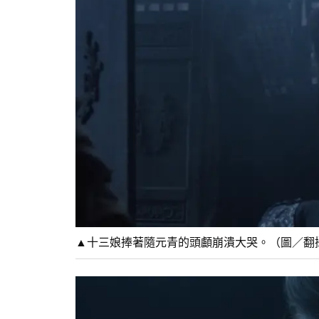
▲十三娘捧著隨元青的頭顱崩潰大哭。（圖／翻