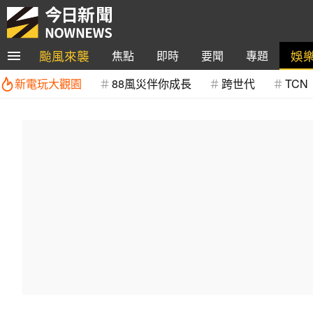
颱風來襲
娛
焦點
即時
要聞
專題
新電玩大觀園
88風災伴你成長
跨世代
TCN