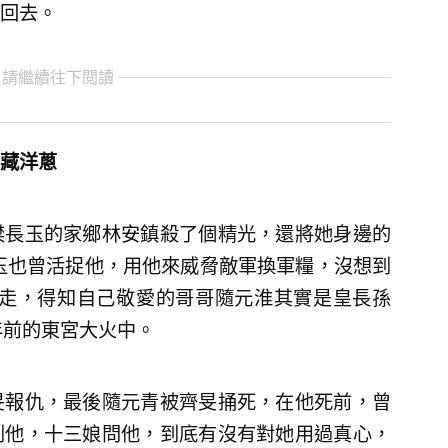
回去。
 請繼續往下閱讀
藏洋蔥
樊長玉的家鄉林安鎮殺了個精光，還將她身邊的
玉也曾活捉他，用他來威脅敵軍換軍糧，沒想到
抓走，得知自己敬愛的哥哥隨元淮其實是皇長孫
年前的東宮大火中。
旻報仇，最後隨元青被齊旻捅死，在他死前，曾
到他，十三娘問他，到底有沒有對她用過真心，