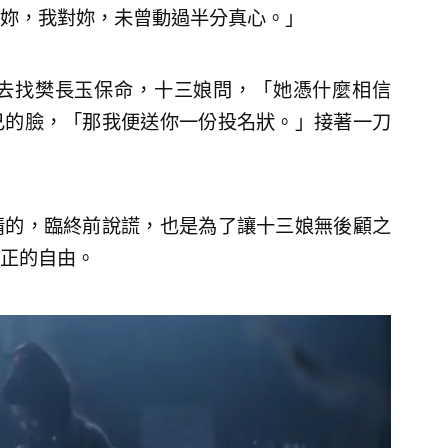
妳，我對妳，未曾動過半分真心。」
去找樊長玉保命，十三娘問，「她憑什麼相信
己的臉，「那我便送你一份投名狀。」接著一刀
情的，臨終前說謊，也是為了讓十三娘無後顧之
正的自由。