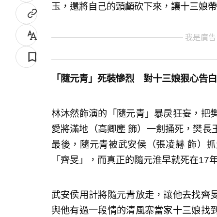
玉，還將自己的頭顱砍下來，讓十三娘帶
我是廣告
「隨元青」死裝慘烈 對十三娘狠心告白
林沐然飾演的「隨元青」暴戾狂妄，把
愛將滿地（高卿塵 飾）一劍捅死，樊長
最後，隨元青被武安侯（張凌赫 飾）
「齊旻」，而真正的隨元淮早就死在17
武安侯用計將隨元青放走，讓他去找齊
與他有過一段情的清風寨當家十三娘找