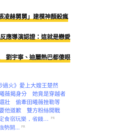
！「張凌赫舅舅」建模神顏殺瘋
反應導演認證：這就是戀愛
 劉宇寧、迪麗熱巴都傻眼
秒過火》愛上大嫂王楚然
曦薇揭身分 她竟是穿越者
還壯 偷牽田曦薇挫勒等
要他道歉 雙方粉絲開戰