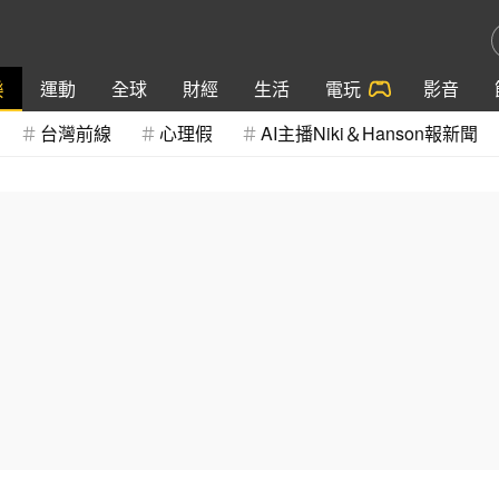
樂
運動
全球
財經
生活
電玩
影音
台灣前線
心理假
AI主播Niki＆Hanson報新聞