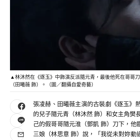
▲林沐然在《逐玉》中飾演反派隨元青，最後他死在哥哥刀
（田曦薇 飾）。（圖／翻攝自愛奇藝）
張凌赫、田曦薇主演的古裝劇《逐玉》熱
的兒子隨元青（林沐然 飾）和女主角樊
己的假哥哥隨元淮（鄧凱 飾）刀下，他
三娘（林思意 飾）說，「我從未對妳動