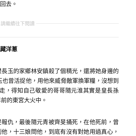
回去。
 請繼續往下閱讀
藏洋蔥
樊長玉的家鄉林安鎮殺了個精光，還將她身邊的
玉也曾活捉他，用他來威脅敵軍換軍糧，沒想到
抓走，得知自己敬愛的哥哥隨元淮其實是皇長孫
年前的東宮大火中。
旻報仇，最後隨元青被齊旻捅死，在他死前，曾
到他，十三娘問他，到底有沒有對她用過真心，