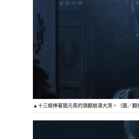
▲十三娘捧著隨元青的頭顱崩潰大哭。（圖／翻