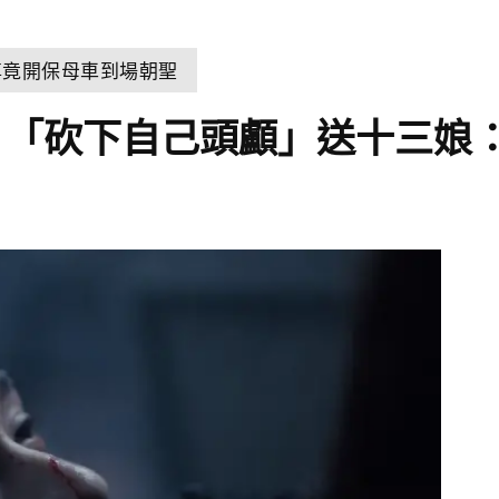
尊竟開保母車到場朝聖
！「砍下自己頭顱」送十三娘