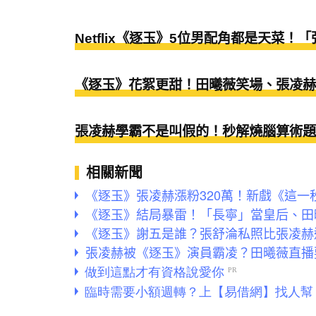
Netflix《逐玉》5位男配角都是天菜
《逐玉》花絮更甜！田曦薇笑場、張凌赫
張凌赫學霸不是叫假的！秒解燒腦算術題
相關新聞
《逐玉》張凌赫漲粉320萬！新戲《這一
《逐玉》結局暴雷！「長寧」當皇后、田
《逐玉》謝五是誰？張舒淪私照比張凌赫
張凌赫被《逐玉》演員霸凌？田曦薇直播