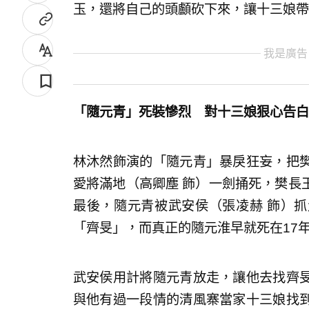
玉，還將自己的頭顱砍下來，讓十三娘帶
我是廣告
「隨元青」死裝慘烈 對十三娘狠心告白
林沐然飾演的「隨元青」暴戾狂妄，把
愛將滿地（高卿塵 飾）一劍捅死，樊長
最後，隨元青被武安侯（張凌赫 飾）
「齊旻」，而真正的隨元淮早就死在17
武安侯用計將隨元青放走，讓他去找齊
與他有過一段情的清風寨當家十三娘找