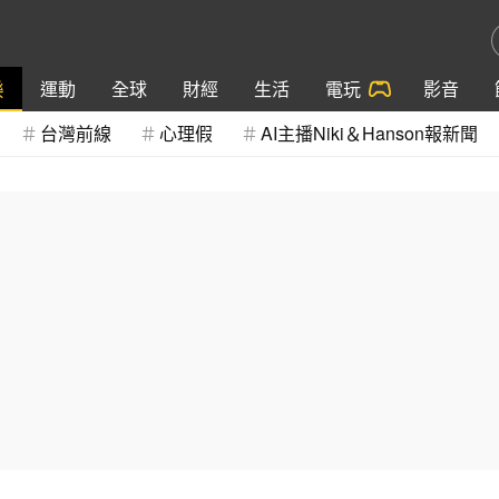
樂
運動
全球
財經
生活
電玩
影音
台灣前線
心理假
AI主播Niki＆Hanson報新聞