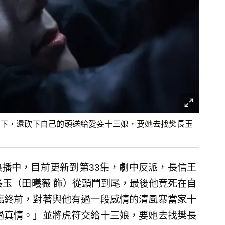
下，還砍下自己的頭送給愛妾十三娘，要她去找樊長玉
播中，目前更新到第33集，劇中反派，長信王
長玉（田曦薇 飾）從頭鬥到尾，最後他竟死在自
臨終前，對著與他有過一段感情的清風寨當家十
過真情。」並將虎符交給十三娘，要她去找樊長