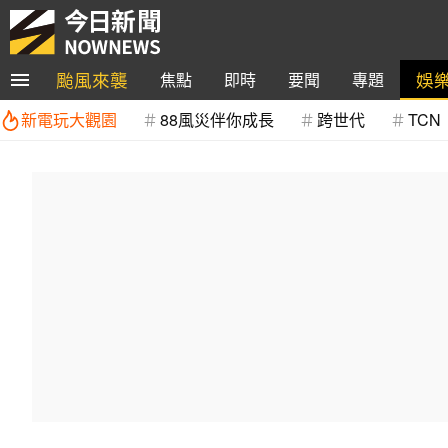
颱風來襲
娛
焦點
即時
要聞
專題
新電玩大觀園
88風災伴你成長
跨世代
TCN