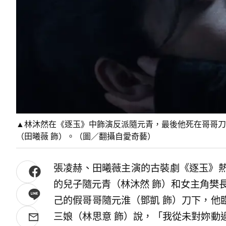
▲林沐然在《逐玉》中飾演反派隨元青，最後他死在哥哥刀
（田曦薇 飾）。（圖／翻攝自愛奇藝）
張凌赫、田曦薇主演的古裝劇《逐玉》熱
的兒子隨元青（林沐然 飾）和女主角樊
己的假哥哥隨元淮（鄧凱 飾）刀下，他
三娘（林思意 飾）說，「我從未對妳動