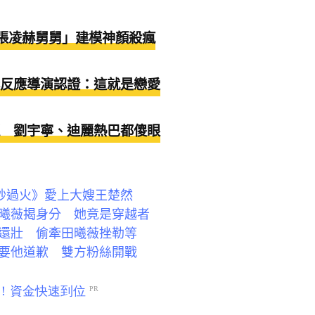
！「張凌赫舅舅」建模神顏殺瘋
反應導演認證：這就是戀愛
 劉宇寧、迪麗熱巴都傻眼
秒過火》愛上大嫂王楚然
曦薇揭身分 她竟是穿越者
還壯 偷牽田曦薇挫勒等
要他道歉 雙方粉絲開戰