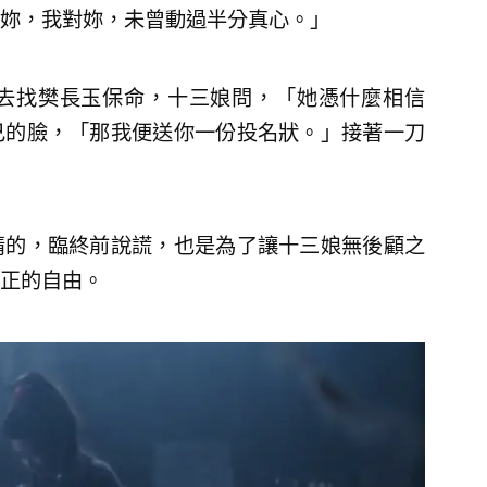
妳，我對妳，未曾動過半分真心。」
去找樊長玉保命，十三娘問，「她憑什麼相信
己的臉，「那我便送你一份投名狀。」接著一刀
情的，臨終前說謊，也是為了讓十三娘無後顧之
正的自由。