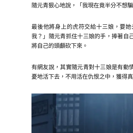
隨元青狠心地說，「我現在竟半分不想騙
最後他將身上的虎符交給十三娘，要她
我？」隨元青抓住十三娘的手，捧著自
將自己的頭顱砍下來。
有網友說，其實隨元青對十三娘是有動
憂地活下去，不用活在仇恨之中，獲得真