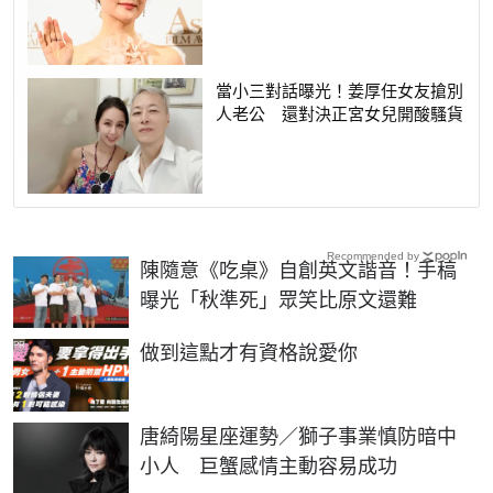
當小三對話曝光！姜厚任女友搶別
人老公 還對決正宮女兒開酸騷貨
Recommended by
陳隨意《吃桌》自創英文諧音！手稿
曝光「秋準死」眾笑比原文還難
PR
做到這點才有資格說愛你
唐綺陽星座運勢／獅子事業慎防暗中
小人 巨蟹感情主動容易成功