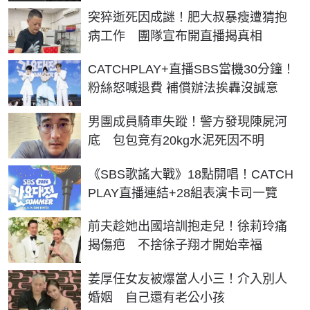
突猝逝死因成謎！肥大叔暴瘦遭猜抱
病工作 團隊宣布開直播揭真相
CATCHPLAY+直播SBS當機30分鐘！
粉絲怒喊退費 補償辦法挨轟沒誠意
男團成員騎車失蹤！警方發現陳屍河
底 包包竟有20kg水泥死因不明
《SBS歌謠大戰》18點開唱！CATCH
PLAY直播連結+28組表演卡司一覽
前夫趁她出國培訓抱走兒！徐莉玲痛
揭傷疤 不捨徐子翔才開始幸福
姜厚任女友被爆當人小三！介入別人
婚姻 自己還有老公小孩