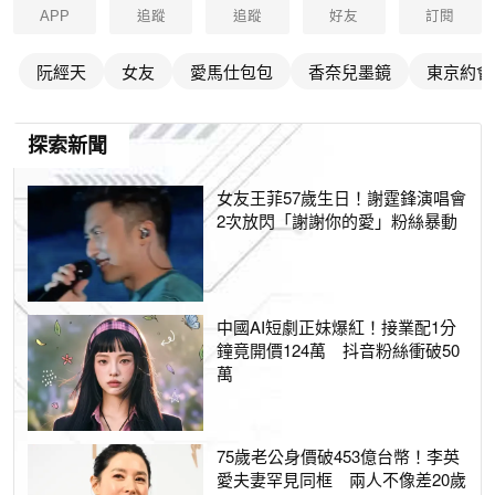
APP
追蹤
追蹤
好友
訂閱
阮經天
女友
愛馬仕包包
香奈兒墨鏡
東京約會
探索新聞
女友王菲57歲生日！謝霆鋒演唱會
2次放閃「謝謝你的愛」粉絲暴動
中國AI短劇正妹爆紅！接業配1分
鐘竟開價124萬 抖音粉絲衝破50
萬
75歲老公身價破453億台幣！李英
愛夫妻罕見同框 兩人不像差20歲