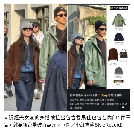
▲阮經天女友的穿搭被挖出包含愛馬仕包包在內的4件單
品，就要新台幣破百萬元。（圖／小紅書＠StyleRecord）