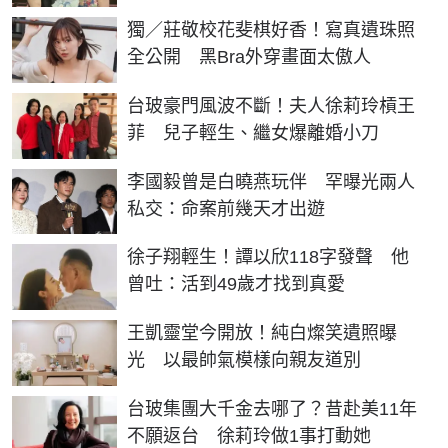
獨／莊敬校花斐棋好香！寫真遺珠照
全公開 黑Bra外穿畫面太傲人
台玻豪門風波不斷！夫人徐莉玲槓王
菲 兒子輕生、繼女爆離婚小刀
李國毅曾是白曉燕玩伴 罕曝光兩人
私交：命案前幾天才出遊
徐子翔輕生！譚以欣118字發聲 他
曾吐：活到49歲才找到真愛
王凱靈堂今開放！純白燦笑遺照曝
光 以最帥氣模樣向親友道別
台玻集團大千金去哪了？昔赴美11年
不願返台 徐莉玲做1事打動她