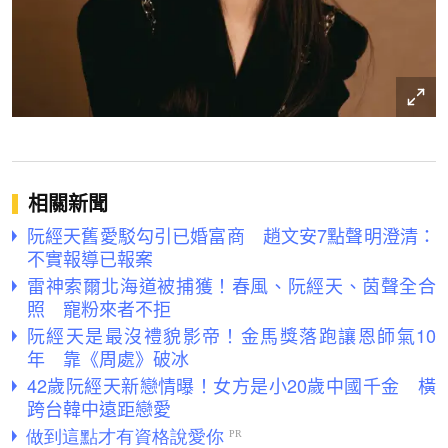
相關新聞
阮經天舊愛駁勾引已婚富商 趙文安7點聲明澄清：
不實報導已報案
雷神索爾北海道被捕獲！春風、阮經天、茵聲全合
照 寵粉來者不拒
阮經天是最沒禮貌影帝！金馬獎落跑讓恩師氣10
年 靠《周處》破冰
42歲阮經天新戀情曝！女方是小20歲中國千金 橫
跨台韓中遠距戀愛