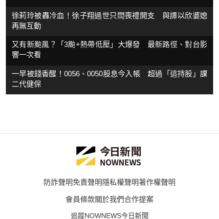
徐莉玲被轟冷血！徐子翔過世只問喪禮開支 與譚以欣婆媳
再無互動
又有新颱風？「3颱+熱帶低壓」大爆發 最新路徑、對台影
響一次看
一早被錢香醒！0056、0050股息今入帳 超過「這持股」課
二代健保
防詐聲明
免責聲明
隱私權聲明
著作權聲明
會員條款
關於我們
合作提案
追蹤NOWNEWS今日新聞