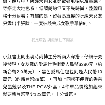
街。照片中，阮經天與女友都戴著毛帽以及墨鏡，
穿搭走大地色系，低調簡約但又不失時尚，整體風
格十分耐看；有趣的是，留著長直髮的阮經天女友
只露出半張臉，一度被誤會成女歌手單依純。
我是廣告 請繼續往下閱讀
小紅書上則出現時尚博主分析兩人穿搭，仔細研究
後發現，女友戴的愛馬仕毛帽要人民幣6380元（約
新台幣2.9萬元），黑色愛馬仕包包則是人民幣19
萬元（約新台幣88萬），再加上同樣不便宜的香奈
兒墨鏡以及THE ROW外套，4件單品價格加起來
就要新台幣至少123萬元，十分貴氣。