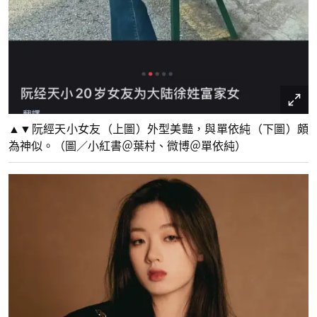
▲▼阮經天小女友（上圖）外型美豔，與單依純（下圖）頗
為神似。（圖／小紅書＠葉村、微博＠單依純）