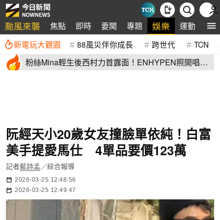
颱風來襲
娛樂
焦點
即時
要聞
專題
運動
全
新電玩大觀園
88風災伴你成長
跨世代
TCN
粉絲Mina輕生後西村力首露面！ENHYPEN照開唱
他1句話惹眾怒
阮經天小20歲女友撞臉單依純！白富
美手提愛馬仕 4單品要價123萬
記者
藍詩孟
／綜合報導
2026-03-25 12:48:56
2026-03-25 12:49:47