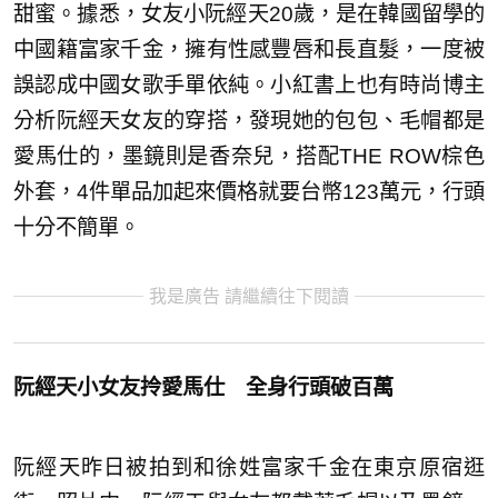
甜蜜。據悉，女友小阮經天20歲，是在韓國留學的
中國籍富家千金，擁有性感豐唇和長直髮，一度被
誤認成中國女歌手單依純。小紅書上也有時尚博主
分析阮經天女友的穿搭，發現她的包包、毛帽都是
愛馬仕的，墨鏡則是香奈兒，搭配THE ROW棕色
外套，4件單品加起來價格就要台幣123萬元，行頭
十分不簡單。
我是廣告 請繼續往下閱讀
阮經天小女友拎愛馬仕 全身行頭破百萬
阮經天昨日被拍到和徐姓富家千金在東京原宿逛