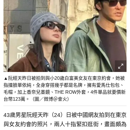
▲阮經天昨日被拍到與小20歲白富美女友在東京約會，她被
指撞臉單依純，全身穿搭幾乎都是名牌，擁有愛馬仕包包、
毛帽，加上香奈兒墨鏡、THE ROW外套，4件單品就要價新
台幣123萬。（圖／微博＠會火）
43歲男星阮經天昨（24）日被中國網友拍到在東京
與女友約會的照片，兩人十指緊扣逛街，畫面頗為