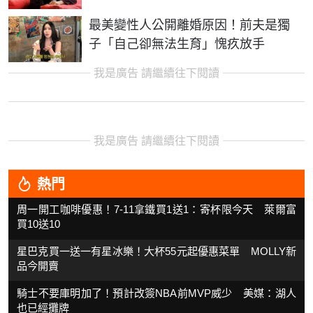
最美變性人公開離婚原因！前夫是獨
子「自己卻無法生育」愧疚放手
我是廣告 請繼續往下閱讀
我是廣告 請繼續往下閱讀
熱門
周一開工咖啡優惠！7-11拿鐵買1送1：寄杯限今天 萊爾富
買10送10
星巴克買一送一有星冰樂！大杯55元起優惠菜單 MOLLY新
品今開賣
騎士不要庫明加了！預計改簽NBA前MVP威少 美媒：湖人
也已經攤牌