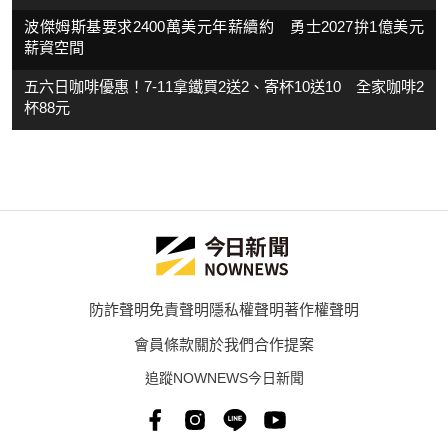
波傑姆斯基要求2400萬美元年薪續約 勇士2027拚1億美元
薪資空間
五六日咖啡優惠！7-11拿鐵買2送2、寄杯10送10 全家咖啡2
杯88元
防詐聲明
免責聲明
隱私權聲明
著作權聲明
會員條款
關於我們
合作提案
追蹤NOWNEWS今日新聞