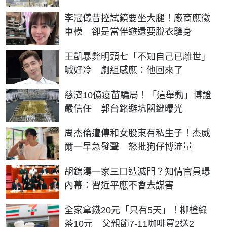
李冠儀昔控試鏡要坐大腿！廠商應徵
車模 卻是當伴遊還要脫衣驗身
王凱暴斃明頭七「不知自己已離世」
喊好冷 劇組感應：他回來了
慈濟10億疫苗騙局！「這舉動」博證
嚴信任 郭台銘避坑關鍵曝光
周杰倫遭傳和女股東有私生子！杰威
爾一早急發聲 怒批狗仔博流量
胡錦濤一家三口遭滅門？知情官員曝
內幕：習近平應不會去謀害
全家拿鐵20元「只有5天」！柳橙綠
茶10元 父親節7-11咖啡買2送2