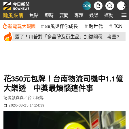
颱風來襲
焦點
即時
要聞
專題
娛樂
運動
全球
新電玩大觀園
88風災伴你成長
跨世代
TCN
簽了！川普對「多晶矽及衍生品」加徵關稅 考量2原
因年底才生效
花350元包牌！台南物流司機中1.1億
大樂透 中獎最煩惱這件事
記者
顏真真
／台北報導
2026-03-25 14:24:39