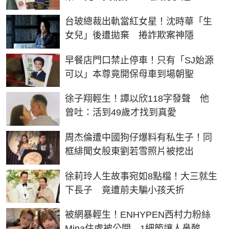
台玻總裁出軌當紅女星！沈時華「生
女兒」後遭拋棄 捲詐欺案神隱
早餐店門口禁止停車！只有「SJ始源
可以」本尊竟開保母車到場朝聖
徐子翔輕生！譚以欣118字發聲 他
曾吐：活到49歲才找到真愛
周杰倫遭中國狗仔爆料有私生子！同
框緋聞女股東劉若雪照片被挖出
徐莉玲人生故事宛如8點檔！大三就生
下長子 竟遭前夫騙小孩夭折
被網暴輕生！ENHYPEN西村力粉絲
Mina住處被公開 1細節讓人鼻酸