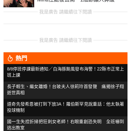
我是廣告 請繼續往下閱讀
我是廣告 請繼續往下閱讀
熱門
8/8停班停課最新通知／白海豚颱風發布海警！22縣市正常上
班上課
長子輕生、繼女離婚！台玻夫人徐莉玲首發聲 痛揭徐子翔
逝世真相
道奇先發希恩被打到下放3A！羅伯斯罕見說重話：他太執著
投球機制
國一生失控折掃把狂刺女老師！右眼重創恐失明 全班嚇到
逃出教室