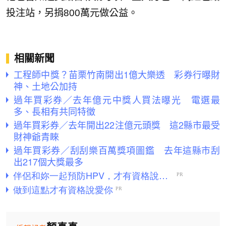
投注站，另捐800萬元做公益。
相關新聞
工程師中獎？苗栗竹南開出1億大樂透 彩券行曝財
神、土地公加持
過年買彩券／去年億元中獎人買法曝光 電選最
多、長相有共同特徵
過年買彩券／去年開出22注億元頭獎 這2縣市最受
財神爺青睞
過年買彩券／刮刮樂百萬獎項圖鑑 去年這縣市刮
出217個大獎最多