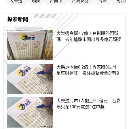
大樂透
頭獎
台南市
台灣彩券
台彩
物流司
探索新聞
大樂透今衝7.7億！台彩曝熱門號
碼 去年這縣市開出最多億元頭獎
大樂透今衝8.2億！專家曝3生肖、
星座財運旺 投注抓緊黃金3時段
大樂透北市1人抱走9.1億元 台彩
曝只花100元電選2注中獎