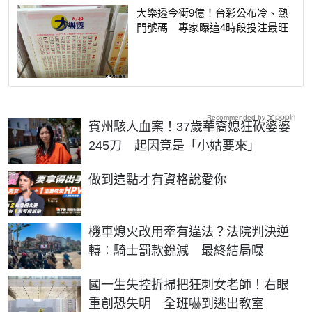
大樂透今衝9億！台彩公布冷、熱
門號碼 專家曝這4時段投注最旺
Recommended by
賓州駭人血案！37歲華裔媳狂砍婆婆
245刀 起因竟是「小姑要來」
PR
做到這點才有資格說愛你
機車熄火改用牽有違法？法院判決逆
轉：騎士罰款銳減 最終結局曝
國一生失控折掃把狂刺女老師！右眼
重創恐失明 全班嚇到逃出教室