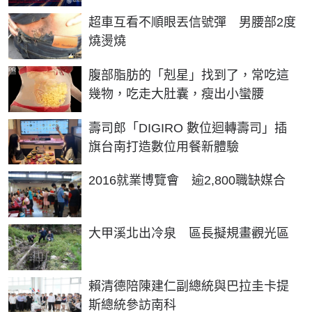
超車互看不順眼丟信號彈 男腰部2度
燒燙燒
PR
腹部脂肪的「剋星」找到了，常吃這
幾物，吃走大肚囊，瘦出小蠻腰
壽司郎「DIGIRO 數位迴轉壽司」插
旗台南打造數位用餐新體驗
2016就業博覽會 逾2,800職缺媒合
大甲溪北出冷泉 區長擬規畫觀光區
賴清德陪陳建仁副總統與巴拉圭卡提
斯總統參訪南科