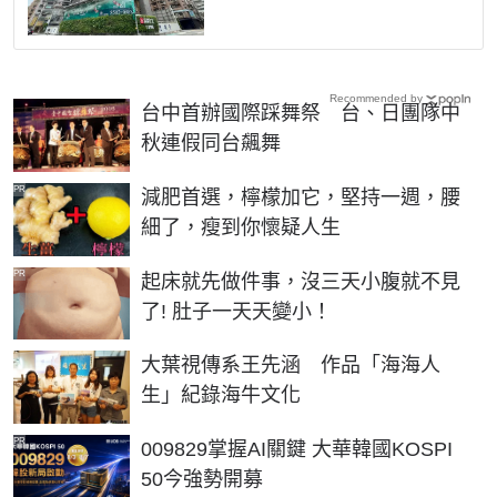
Recommended by
台中首辦國際踩舞祭 台、日團隊中
秋連假同台飆舞
PR
減肥首選，檸檬加它，堅持一週，腰
細了，瘦到你懷疑人生
PR
起床就先做件事，沒三天小腹就不見
了! 肚子一天天變小！
大葉視傳系王先涵 作品「海海人
生」紀錄海牛文化
PR
009829掌握AI關鍵 大華韓國KOSPI
50今強勢開募