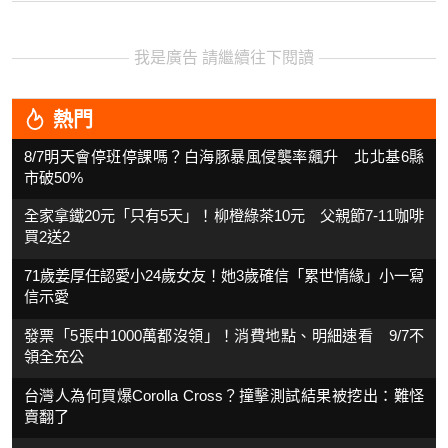
我是廣告 請繼續往下閱讀
熱門
8/7明天會停班停課嗎？白海豚暴風侵襲率飆升 北北基6縣
市破50%
全家拿鐵20元「只有5天」！柳橙綠茶10元 父親節7-11咖啡
買2送2
71歲姜厚任認愛小24歲女友！她3歲確信「累世情緣」小一寫
信示愛
發票「5張中1000萬都沒領」！消費地點、明細速看 9/7不
領全充公
台灣人為何買爆Corolla Cross？撞擊測試結果被挖出：難怪
賣翻了