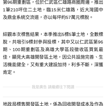
第96期重劃區，位於仁武區仁雄路商圈周邊，推出
1筆210坪住二土地，臨15米仁雄路，近大灣國中
及鼎金系統交流道，亦以每坪約57萬元標脫。
綜觀本次標售結果，本季推出5標5筆土地，全數標
脫，共吸引9標封參與投標，其中又以仁武區第96
期、100期重劃區及高雄大學區段徵收區買氣最
佳，顯見大高雄開發區土地，因公共設施完善、生
活機能健全，又有重大建設加持，利多不斷，深獲
肯定。
我是廣告 請繼續往下閱讀
地政局標售開發區土地，係為回收開發成本及作為