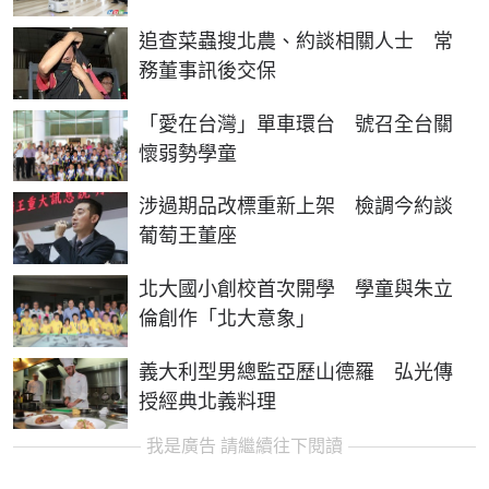
追查菜蟲搜北農、約談相關人士 常
務董事訊後交保
「愛在台灣」單車環台 號召全台關
懷弱勢學童
涉過期品改標重新上架 檢調今約談
葡萄王董座
北大國小創校首次開學 學童與朱立
倫創作「北大意象」
義大利型男總監亞歷山德羅 弘光傳
授經典北義料理
我是廣告 請繼續往下閱讀