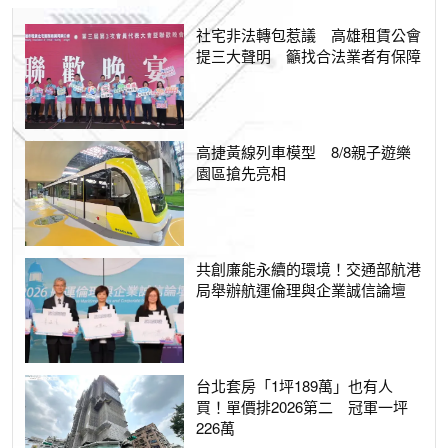
社宅非法轉包惹議 高雄租賃公會
提三大聲明 籲找合法業者有保障
高捷黃線列車模型 8/8親子遊樂
園區搶先亮相
共創廉能永續的環境！交通部航港
局舉辦航運倫理與企業誠信論壇
台北套房「1坪189萬」也有人
買！單價排2026第二 冠軍一坪
226萬