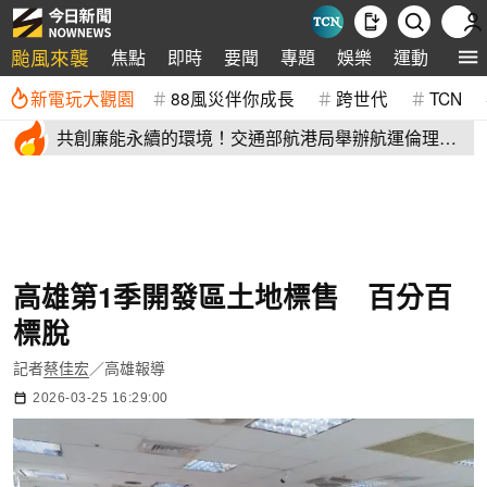
颱風來襲
焦點
即時
要聞
專題
娛樂
運動
全球
新電玩大觀園
88風災伴你成長
跨世代
TCN
共創廉能永續的環境！交通部航港局舉辦航運倫理與
企業誠信論壇
高雄第1季開發區土地標售 百分百
標脫
記者
蔡佳宏
／高雄報導
2026-03-25 16:29:00