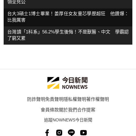
領全充公
台大3碩士1博士畢業！姜厚任女友童芯學歷超狂 他讚爆：
比我厲害
台灣讀「1科系」56.2%學生後悔！不是獸醫、中文 學霸認
了窮又累
防詐聲明
免責聲明
隱私權聲明
著作權聲明
會員條款
關於我們
合作提案
追蹤NOWNEWS今日新聞