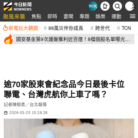
颱風來襲
焦點
即時
要聞
專題
娛樂
運動
全球
新電玩大觀園
88風災伴你成長
跨世代
TCN
國安基金第9次護盤獲利近百億！8檔個股名單曝光
光台積電賺77億
逾70家股東會紀念品今日最後卡位
聯電、台灣虎航你上車了嗎？
記者陳郁柔／台北報導
2026-03-25 15:28:28