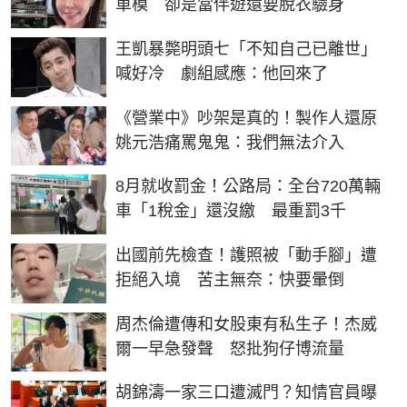
車模 卻是當伴遊還要脫衣驗身
王凱暴斃明頭七「不知自己已離世」
喊好冷 劇組感應：他回來了
《營業中》吵架是真的！製作人還原
姚元浩痛罵鬼鬼：我們無法介入
8月就收罰金！公路局：全台720萬輛
車「1稅金」還沒繳 最重罰3千
出國前先檢查！護照被「動手腳」遭
拒絕入境 苦主無奈：快要暈倒
周杰倫遭傳和女股東有私生子！杰威
爾一早急發聲 怒批狗仔博流量
胡錦濤一家三口遭滅門？知情官員曝