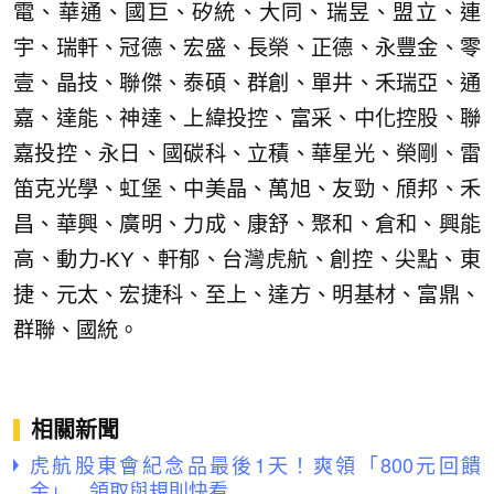
電、華通、國巨、矽統、大同、瑞昱、盟立、連
宇、瑞軒、冠德、宏盛、長榮、正德、永豐金、零
壹、晶技、聯傑、泰碩、群創、單井、禾瑞亞、通
嘉、達能、神達、上緯投控、富采、中化控股、聯
嘉投控、永日、國碳科、立積、華星光、榮剛、雷
笛克光學、虹堡、中美晶、萬旭、友勁、頎邦、禾
昌、華興、廣明、力成、康舒、聚和、倉和、興能
高、動力-KY、軒郁、台灣虎航、創控、尖點、東
捷、元太、宏捷科、至上、達方、明基材、富鼎、
群聯、國統。
相關新聞
虎航股東會紀念品最後1天！爽領「800元回饋
金」 領取與規則快看