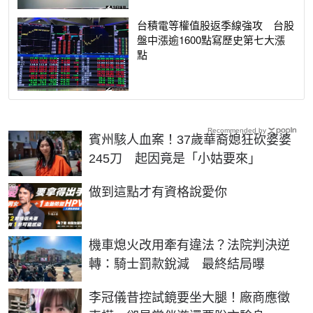
台積電等權值股返季線強攻 台股
盤中漲逾1600點寫歷史第七大漲
點
Recommended by
賓州駭人血案！37歲華裔媳狂砍婆婆
245刀 起因竟是「小姑要來」
PR
做到這點才有資格說愛你
機車熄火改用牽有違法？法院判決逆
轉：騎士罰款銳減 最終結局曝
李冠儀昔控試鏡要坐大腿！廠商應徵