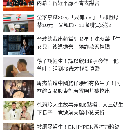
內幕：習近平應不會去謀害
全家拿鐵20元「只有5天」！柳橙綠
茶10元 父親節7-11咖啡買2送2
台玻總裁出軌當紅女星！沈時華「生
女兒」後遭拋棄 捲詐欺案神隱
徐子翔輕生！譚以欣118字發聲 他
曾吐：活到49歲才找到真愛
周杰倫遭中國狗仔爆料有私生子！同
框緋聞女股東劉若雪照片被挖出
徐莉玲人生故事宛如8點檔！大三就生
下長子 竟遭前夫騙小孩夭折
被網暴輕生！ENHYPEN西村力粉絲