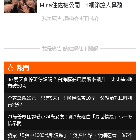
Mina住處被公開 1細節讓人鼻酸
我是廣告 請繼續往下閱讀
我是廣告 請繼續往下閱讀
熱門
8/7明天會停班停課嗎？白海豚暴風侵襲率飆升 北北基6縣
市破50%
全家拿鐵20元「只有5天」！柳橙綠茶10元 父親節7-11咖啡
買2送2
71歲姜厚任認愛小24歲女友！她3歲確信「累世情緣」小一寫
信示愛
發票「5張中1000萬都沒領」！消費地點、明細速看 9/7不