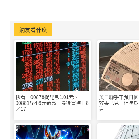
網友看什麼
快看！00878擬配息1.01元、
美日聯手干預日圓
00881配4.6元新高 最後買進日8
效果已見 但長期
／17
這
PR