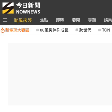
颱風來襲
焦點
即時
要聞
專題
娛樂
新電玩大觀園
88風災伴你成長
跨世代
TCN