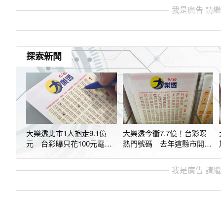
我是廣告 請
探索新聞
大樂透北市1人抱走9.1億
大樂透今衝7.7億！台彩曝
元 台彩曝只花100元電選2
熱門號碼 去年這縣市開出
注中獎
最多億元頭獎
我是廣告 請