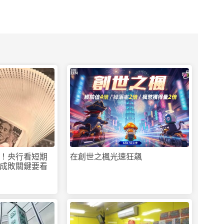
PR
！央行看短期
在創世之楓光速狂飆
成敗關鍵要看