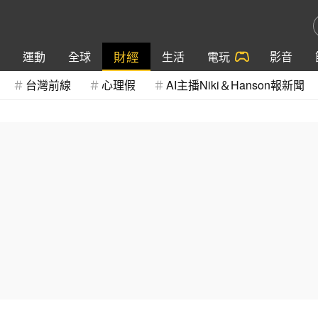
財經
運動
全球
生活
電玩
影音
台灣前線
心理假
AI主播Niki＆Hanson報新聞