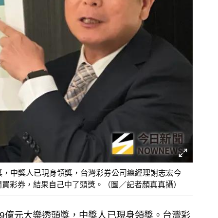
透頭獎，中獎人已現身領獎，台灣彩券公司總經理謝志宏今
老闆買彩券，結果自己中了頭獎。（圖／記者顏真真攝）
.39億元大樂透頭獎，中獎人已現身領獎。台灣彩