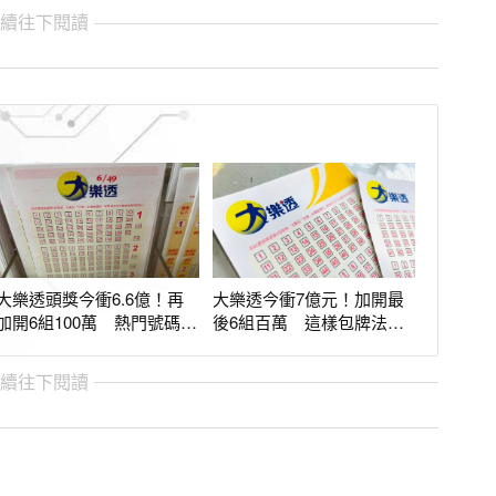
繼續往下閱讀
大樂透頭獎今衝6.6億！再
大樂透今衝7億元！加開最
加開6組100萬 熱門號碼也
後6組百萬 這樣包牌法中
曝光
獎率提高7倍
繼續往下閱讀