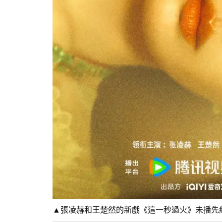
▲張凌赫和王楚然的新戲《這一秒過火》未播先