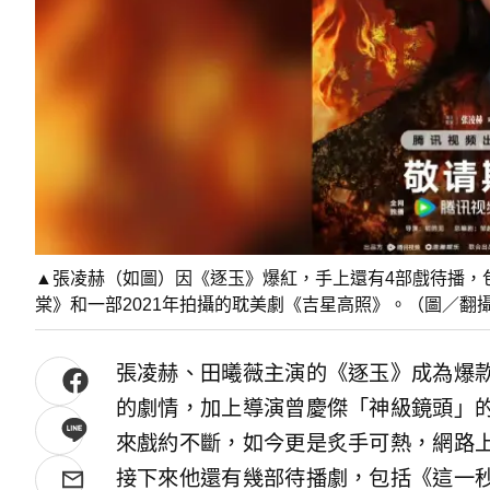
▲張凌赫（如圖）因《逐玉》爆紅，手上還有4部戲待播，
棠》和一部2021年拍攝的耽美劇《吉星高照》。（圖／翻
張凌赫、田曦薇主演的《逐玉》成為爆
的劇情，加上導演曾慶傑「神級鏡頭」
來戲約不斷，如今更是炙手可熱，網路
接下來他還有幾部待播劇，包括《這一