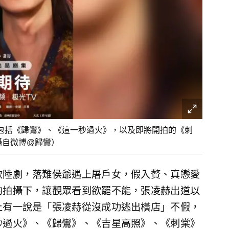
包括《歸鸞》、《這一秒過火》，以及即將開拍的《刺
攝自微博@歸鸞）
款陸劇，落難侯爺遇上屠戶女，假入贅、真戀愛
的拍攝下，讓觀眾看到欲罷不能，張凌赫出道以
上有一說是「張凌赫從沒成功逃出橫店」不假，
秒過火》、《歸鸞》、《吉星高照》、《刺棠》