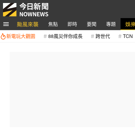
颱風來襲
娛
焦點
即時
要聞
專題
新電玩大觀園
88風災伴你成長
跨世代
TCN