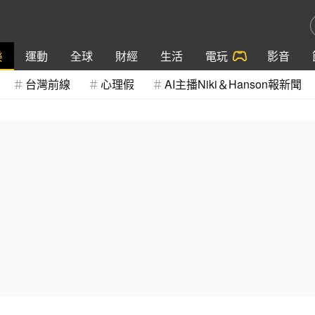
樂
運動
全球
財經
生活
電玩
影音
台灣前線
心理假
AI主播Niki＆Hanson報新聞