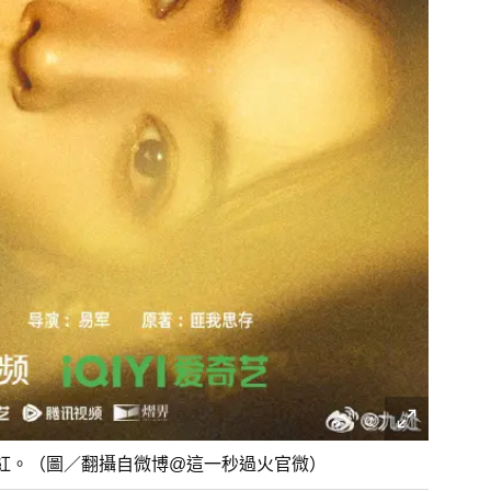
紅。（圖／翻攝自微博@這一秒過火官微）