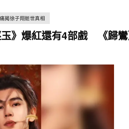
痛揭徐子翔逝世真相
玉》爆紅還有4部戲 《歸鸞