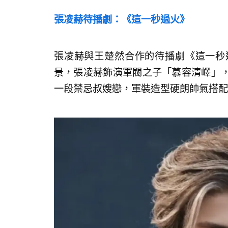
張凌赫待播劇：《這一秒過火》
張凌赫與王楚然合作的待播劇《這一秒
景，張凌赫飾演軍閥之子「慕容清嶧」
一段禁忌叔嫂戀，軍裝造型硬朗帥氣搭配