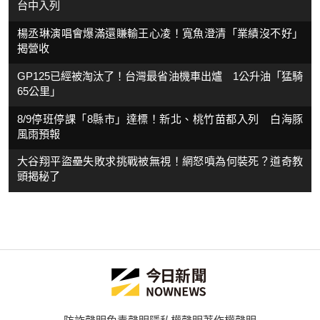
台中入列
楊丞琳演唱會爆滿還賺輸王心凌！寬魚澄清「業績沒不好」
揭營收
GP125已經被淘汰了！台灣最省油機車出爐 1公升油「猛騎
65公里」
8/9停班停課「8縣市」達標！新北、桃竹苗都入列 白海豚
風雨預報
大谷翔平盜壘失敗求挑戰被無視！網怒噴為何裝死？道奇教
頭揭秘了
防詐聲明
免責聲明
隱私權聲明
著作權聲明