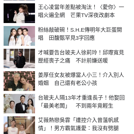
王心凌當年差點被淘汰！〈愛你〉一
唱火遍全網 芒果TV深夜改劇本
粉絲敲破碗！S.H.E傳明年大巨蛋開
唱 田馥甄罕見3字回應
才喊要告台玻夫人徐莉玲！邱瓈寬見
歷經喪子之痛 不計前嫌送暖
姜厚任女友被爆當人小三！介入別人
婚姻 自己還有老公小孩
台玻夫人隔13年才重逢長子！他娶回
「最美老闆」 不到兩年竟輕生
艾薇熱戀吳霏「遭控介入曾薀帆感
情」！男方霸氣護愛：我沒有劈腿