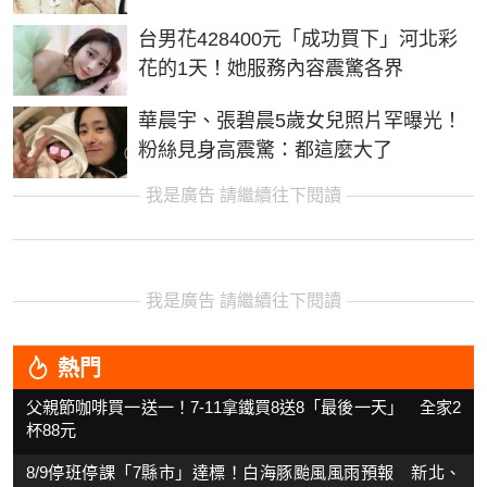
台男花428400元「成功買下」河北彩
花的1天！她服務內容震驚各界
華晨宇、張碧晨5歲女兒照片罕曝光！
粉絲見身高震驚：都這麼大了
我是廣告 請繼續往下閱讀
我是廣告 請繼續往下閱讀
熱門
父親節咖啡買一送一！7-11拿鐵買8送8「最後一天」 全家2
杯88元
8/9停班停課「7縣市」達標！白海豚颱風風雨預報 新北、