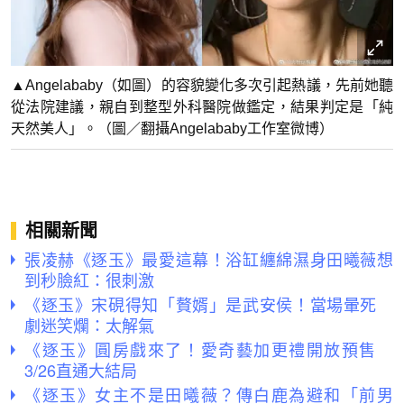
▲Angelababy（如圖）的容貌變化多次引起熱議，先前她聽
從法院建議，親自到整型外科醫院做鑑定，結果判定是「純
天然美人」。（圖／翻攝Angelababy工作室微博）
相關新聞
張凌赫《逐玉》最愛這幕！浴缸纏綿濕身田曦薇想
到秒臉紅：很刺激
《逐玉》宋硯得知「贅婿」是武安侯！當場暈死
劇迷笑爛：太解氣
《逐玉》圓房戲來了！愛奇藝加更禮開放預售
3/26直通大結局
《逐玉》女主不是田曦薇？傳白鹿為避和「前男