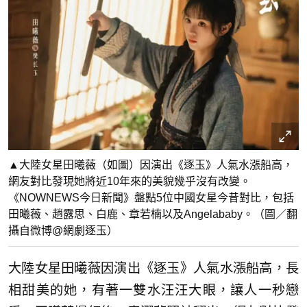
▲大陸女星田曦薇（如圖）因演出《逐玉》人氣水漲船高，
網友對比發現她將近10年來的美貌幾乎沒有改變。
《NOWNEWS今日新聞》盤點5位中國女星今昔對比，包括
田曦薇、趙露思、白鹿、章若楠以及Angelababy。（圖／翻
攝自微博@網劇逐玉）
大陸女星田曦薇因演出《逐玉》人氣水漲船高，長
相甜美的她，有著一雙水汪汪大眼，讓人一秒戀