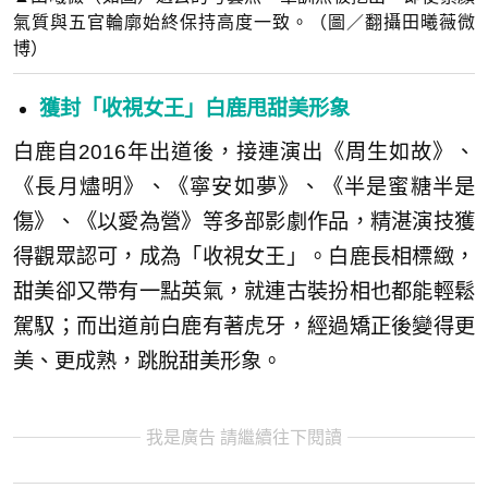
氣質與五官輪廓始終保持高度一致。（圖／翻攝田曦薇微
博）
獲封「收視女王」白鹿甩甜美形象
白鹿自2016年出道後，接連演出《周生如故》、
《長月燼明》、《寧安如夢》、《半是蜜糖半是
傷》、《以愛為營》等多部影劇作品，精湛演技獲
得觀眾認可，成為「收視女王」。白鹿長相標緻，
甜美卻又帶有一點英氣，就連古裝扮相也都能輕鬆
駕馭；而出道前白鹿有著虎牙，經過矯正後變得更
美、更成熟，跳脫甜美形象。
我是廣告 請繼續往下閱讀