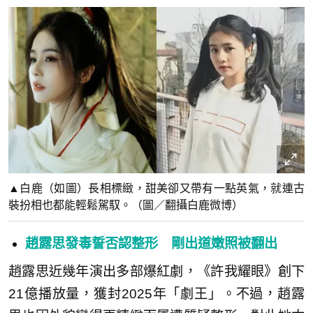
▲白鹿（如圖）長相標緻，甜美卻又帶有一點英氣，就連古
裝扮相也都能輕鬆駕馭。（圖／翻攝白鹿微博）
趙露思發毒誓否認整形 剛出道嫩照被翻出
趙露思近幾年演出多部爆紅劇，《許我耀眼》創下
21億播放量，獲封2025年「劇王」。不過，趙露