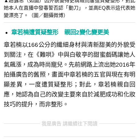
▲趙露思（如圖）因外貌變得更精緻而屢遭質疑整形，對此
她本人在直播中發毒誓否認「動刀」，並高EQ表示這代表她
變漂亮了。（圖／翻攝微博）
章若楠遭質疑整形 親回2變化變更美
章若楠以166公分的纖細身材與清新甜美的外貌受
到關注，在《難哄》中與白敬亭的甜蜜戲碼讓她人
氣飆漲，成為時尚寵兒。先前網路上流出她2016年
拍攝廣告的舊照，畫面中章若楠的五官與現在有明
顯差異，一度遭質疑整形；對此，章若楠親自回
應，她認為自己的改變主要來自於減肥成功和化妝
技巧的提升，而非整形。
我是廣告 請繼續往下閱讀