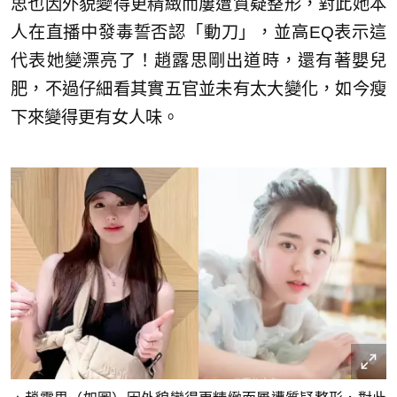
思也因外貌變得更精緻而屢遭質疑整形，對此她本
人在直播中發毒誓否認「動刀」，並高EQ表示這
代表她變漂亮了！趙露思剛出道時，還有著嬰兒
肥，不過仔細看其實五官並未有太大變化，如今瘦
下來變得更有女人味。