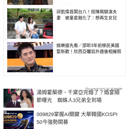
邱凱偉首闖台八！搭陳珮騏演夫
妻 被童星融化了：想再生女兒
娛樂搶先看／邵昕3年前移民美國
娶新歡！欣西亞曬尪外遇後相擁照
Recommended by
湯姆霍蘭德、千黛亞完婚了？婚宴細
節曝光 蜘蛛人3兄弟全到場
PR
009829掌握AI關鍵 大華韓國KOSPI
50今強勢開募