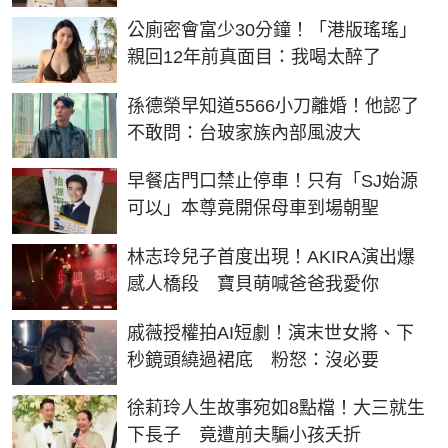
公廁密會富少30分鐘！「港版瑤瑤」
親回12年前真面目：我喝太醉了
孫德榮早知道5566小刀離婚！他認了
不敢問：台玻家族內部風波大
早餐店門口禁止停車！只有「SJ始源
可以」本尊竟開保母車到場朝聖
林志玲兒子首度出現！AKIRA演出爆
感人橋段 寶貝萌喊爸爸我愛你
戚薇授權拍AI短劇！演末世女將、下
秒鏡頭繞過裙底 粉怒：沒必要
徐莉玲人生故事宛如8點檔！大三就生
下長子 竟遭前夫騙小孩夭折