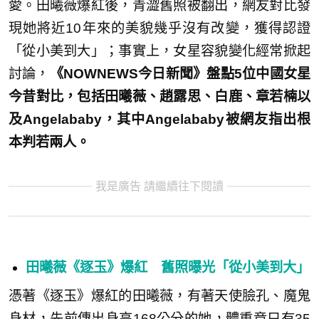
愛。田曦薇爆紅後，青澀舊照被翻出，網友對比發
現她將近10年來的美貌幾乎沒有改變，獲得認證
「從小美到大」；事實上，女星容貌變化經常掀起
討論，
《NOWNEWS今日新聞》盤點5位中國女星
今昔對比，包括田曦薇、趙露思、白鹿、章若楠以
及Angelababy，其中Angelababy被網友指出根
本判若兩人。
我是廣告 請繼續往下閱讀
田曦薇《逐玉》爆紅 舊照曝光「從小美到大」
憑著《逐玉》爆紅的田曦薇，有著天使臉孔、魔鬼
身材，先前傳出身高168公分的她，體重竟只有35