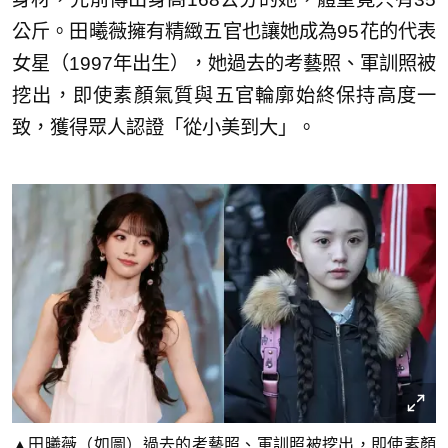
公斤。田曦薇擁有精緻五官也讓她成為95花的代表
女星（1997年出生），她過去的考藝照、軍訓照被
挖出，即使素顏氣質與五官輪廓始終保持高度一
致，獲得眾人認證「從小美到大」。
▲田曦薇（如圖）過去的考藝照、軍訓照被挖出，即使素顏