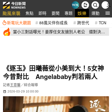
颱風來襲
娛樂
焦點
即時
要聞
專題
運動
全
新電玩大觀園
88風災伴你成長
跨世代
TCN
當小三對話曝光！姜厚任女友搶別人老公 還對決正
宮女兒開酸騷貨
《逐玉》田曦薇從小美到大！5女神
今昔對比 Angelababy判若兩人
記者
王意馨
／綜合報導
2026-03-29 10:00:00