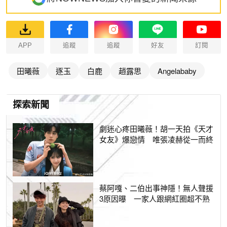
APP
追蹤
追蹤
好友
訂閱
田曦薇
逐玉
白鹿
趙露思
Angelababy
探索新聞
劇迷心疼田曦薇！胡一天拍《天才
女友》爆戀情 唯張凌赫從一而終
蔡阿嘎、二伯出事神隱！無人聲援
3原因曝 一家人跟網紅圈超不熟