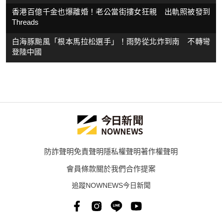
香港百億千金也爆離婚！老公當街摟女狂親 出軌照被發到
Threads
白海豚颱風「根本馬拉松選手」！雨勢從北炸到南 不轉彎
登陸中國
防詐聲明
免責聲明
隱私權聲明
著作權聲明
會員條款
關於我們
合作提案
追蹤NOWNEWS今日新聞