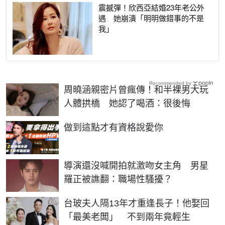
震撼彈！欣西亞結婚23年老公外
遇 她崩潰「明明做錯事的不是
我」
Recommended by
周曉涵親密片曾瘋傳！和半裸男大玩
人體拱橋 她認了喝酒：很後悔
PR
做到這點才有資格說愛你
導演還沒喊開拍就激吻女主角 男星
羅正被譙翻：職場性騷擾？
台玻夫人隔13年才重逢長子！他娶回
「最美老闆」 不到兩年竟輕生