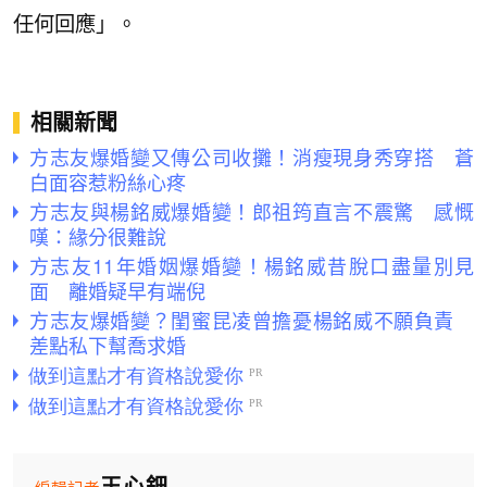
任何回應」。
相關新聞
方志友爆婚變又傳公司收攤！消瘦現身秀穿搭 蒼
白面容惹粉絲心疼
方志友與楊銘威爆婚變！郎祖筠直言不震驚 感慨
嘆：緣分很難說
方志友11年婚姻爆婚變！楊銘威昔脫口盡量別見
面 離婚疑早有端倪
方志友爆婚變？閨蜜昆凌曾擔憂楊銘威不願負責
差點私下幫喬求婚
王心鈿