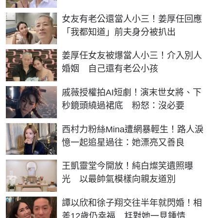
女友有老公還當人小三！姜厚任回應
「我都知道」前夫身分被扒出
姜厚任女友被爆當人小三！介入別人
婚姻 自己還有老公小孩
戚薇授權拍AI短劇！演末世女將、下
秒鏡頭繞過裙底 粉怒：沒必要
西村力粉絲Mina遭網暴輕生！路人淚
憶一起追星過往：她漂亮又善良
王凱靈堂今開放！純白燦笑遺照曝
光 以最帥氣模樣向親友道別
譚以欣和徐子翔交往半年就閃婚！相
差12歲仍幸福 尪對她一見鍾情