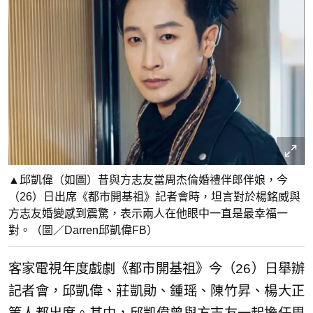
▲邱凱偉（如圖）昔與方志友當周杰倫婚禮伴郎伴娘，今
（26）日出席《都市開基祖》記者會時，坦言對於楊銘威與
方志友婚變感到震驚，表示兩人在他眼中一直是最幸福一
對。（圖／Darren邱凱偉FB）
客家電視年度戲劇《都市開基祖》今（26）日舉辦
記者會，邱凱偉、莊凱勛、鍾瑶、陳竹昇、楊大正