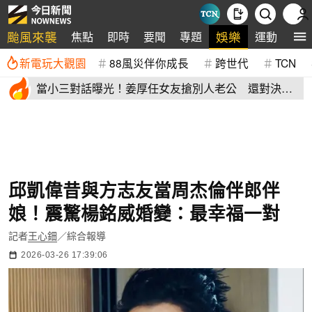
颱風來襲
娛樂
焦點
即時
要聞
專題
運動
全
新電玩大觀園
88風災伴你成長
跨世代
TCN
當小三對話曝光！姜厚任女友搶別人老公 還對決正
宮女兒開酸騷貨
邱凱偉昔與方志友當周杰倫伴郎伴
娘！震驚楊銘威婚變：最幸福一對
記者
王心鈿
／綜合報導
2026-03-26 17:39:06