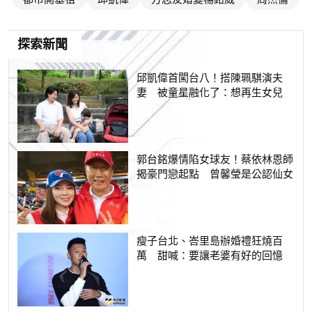
探索新聞
邱凱偉首闖台八！搭陳珮騏演夫
妻 被童星融化了：想再生女兒
郭台銘爆情陷女球友！蔡依林恩師
揭豪門戀起點 曾馨瑩是公認仙女
瘦子台北、峇里島辦婚禮狂燒百
萬 甜喊：要讓老婆有好的回憶