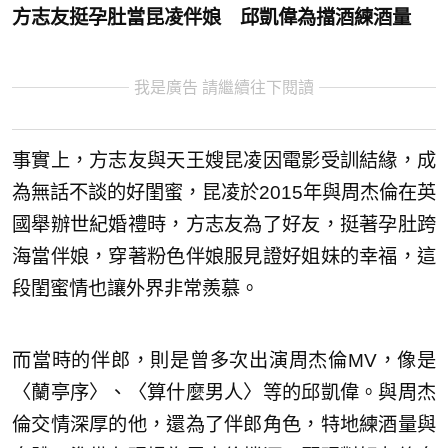
方志友挺孕肚當昆凌伴娘 邱凱偉為擋酒練酒量
我是廣告 請繼續往下閱讀
事實上，方志友與天王嫂昆凌因電影受訓結緣，成
為無話不談的好閨蜜，昆凌於2015年與周杰倫在英
國舉辦世紀婚禮時，方志友為了好友，挺著孕肚跨
海當伴娘，穿著粉色伴娘服見證好姐妹的幸福，這
段閨蜜情也讓外界非常羨慕。
而當時的伴郎，則是曾多次出演周杰倫MV，像是
〈蘭亭序〉、〈算什麼男人〉等的邱凱偉。與周杰
倫交情深厚的他，還為了伴郎角色，特地練酒量與