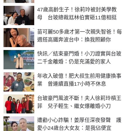
47歲高齡生子！徐莉玲被封美學教
母 台玻總裁尪林伯實砸11億相挺
苗可麗50多歲才第一次親失智爸！每
週搭高鐵奔波台中：換我照顧你
快訊／結束豪門婚！小刀證實與台玻
二千金離婚：仍是充滿愛的家人
年收入破億！肥大叔生前用健康換事
業 曾連續直播17小時不休息
台玻豪門風波不斷！夫人徐莉玲槓王
菲 兒子輕生、繼女爆離婚小刀
遭勸小心詐騙！姜厚任深夜發聲 護
愛小24歲台大女友：是我佔便宜