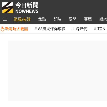
颱風來襲
焦點
即時
要聞
專題
娛樂
新電玩大觀園
88風災伴你成長
跨世代
TCN