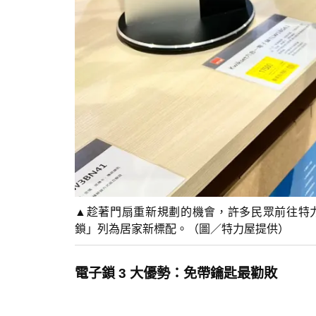
▲趁著門扇重新規劃的機會，許多民眾前往特
鎖」列為居家新標配。（圖／特力屋提供）
電子鎖 3 大優勢：免帶鑰匙最勸敗