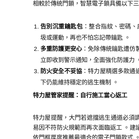
相較於傳統門鎖，智慧電子鎖具備以下三
告別沉重鑰匙包
：整合指紋、密碼、感
圾或運動，再也不怕忘記帶鑰匙 。
多重防護更安心
：免除傳統鑰匙遭仿
立即收到警示通知，全面強化防護力 
防火安全不妥協
：特力屋精選多款通
下仍能維持穩定的逃生機制 。
特力屋管家提醒：自行施工當心返工
特力屋提醒，大門若遮擋逃生通道必須
易因不符防火規範而再次面臨返工 。建
依門框厚度推薦最適合的電子門鎖款式 