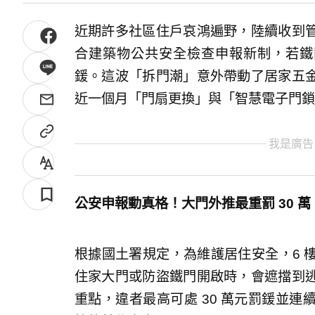
近期許多社區住戶哀鴻遍野，陸續收到
合建築物公共安全檢查申報新制，若鐵門
鍰。這波「拆門潮」意外帶動了居家五
近一個月「門扇更換」與「智慧電子門鎖
我是廣告
公安申報動真格！大門外推最重罰 30 萬
根據國土署規定，為維護居住安全，6 
住家大門或防盜鐵門開啟時，會遮擋到
重點，違者最高可處 30 萬元罰鍰並