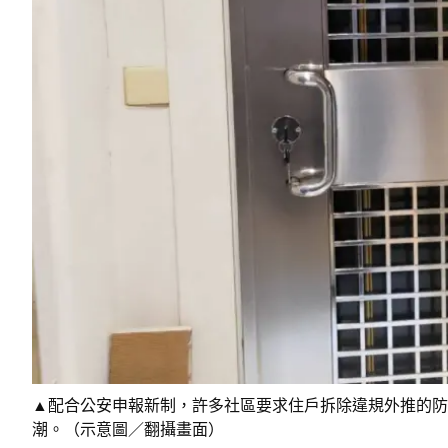
▲配合公安申報新制，許多社區要求住戶拆除違規外推的防
潮。（示意圖／翻攝畫面）