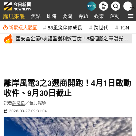
颱風來襲
焦點
即時
要聞
專題
娛樂
運動
全球
新電玩大觀園
88風災伴你成長
跨世代
TCN
國安基金第9次護盤獲利近百億！8檔個股名單曝光
光台積電賺77億
離岸風電3之3選商開跑！4月1日啟動
收件、9月30日截止
記者
鍾泓良
／台北報導
2026-03-27 09:31:04