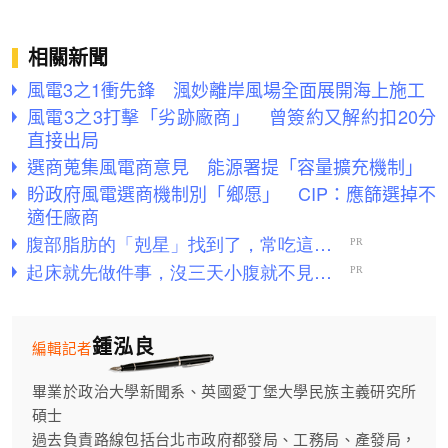
相關新聞
風電3之1衝先鋒 渢妙離岸風場全面展開海上施工
風電3之3打擊「劣跡廠商」 曾簽約又解約扣20分
直接出局
選商蒐集風電商意見 能源署提「容量擴充機制」
盼政府風電選商機制別「鄉愿」 CIP：應篩選掉不
適任廠商
鍾泓良
編輯記者
畢業於政治大學新聞系、英國愛丁堡大學民族主義研究所
碩士
過去負責路線包括台北市政府都發局、工務局、產發局，