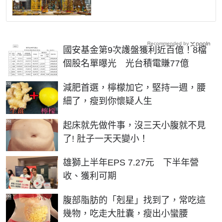
Recommended by
國安基金第9次護盤獲利近百億！8檔
個股名單曝光 光台積電賺77億
PR
減肥首選，檸檬加它，堅持一週，腰
細了，瘦到你懷疑人生
PR
起床就先做件事，沒三天小腹就不見
了! 肚子一天天變小！
雄獅上半年EPS 7.27元 下半年營
收、獲利可期
PR
腹部脂肪的「剋星」找到了，常吃這
幾物，吃走大肚囊，瘦出小蠻腰