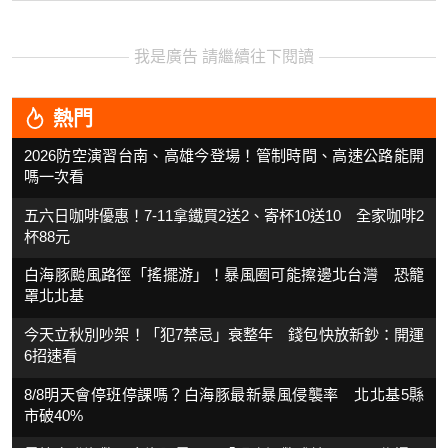
我是廣告 請繼續往下閱讀
熱門
2026防空演習台南、高雄今登場！管制時間、高速公路能開
嗎一次看
五六日咖啡優惠！7-11拿鐵買2送2、寄杯10送10 全家咖啡2
杯88元
白海豚颱風路徑「搖擺游」！暴風圈可能擦邊北台灣 恐籠
罩北北基
今天立秋別吵架！「犯7禁忌」衰整年 錢包快放新鈔：開運
6招速看
8/8明天會停班停課嗎？白海豚最新暴風侵襲率 北北基5縣
市破40%