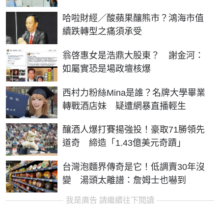
哈啦財經／酸蘋果釀熊市？鴻海市值
續跌轉型之痛須承受
翁啓惠女是浩鼎大股東？ 謝金河：
如屬實恐是場政壇核爆
西村力粉絲Mina是誰？名牌大學畢業
轉戰酒店妹 疑遭網暴直播輕生
釀酒人爆打賽揚強投！豪取71勝領先
道奇 締造「1.43億美元奇蹟」
台灣泡麵界傳奇是它！低調賣30年沒
變 湯頭太離譜：詹姆士也嚇到
我是廣告 請繼續往下閱讀