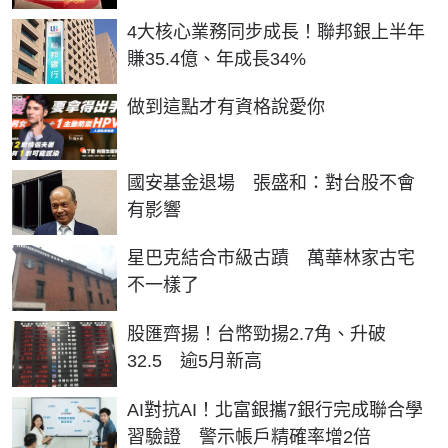
4大核心業務同步成長！聯邦銀上半年
賺35.4億、年成長34%
PR
做到這點才有資格說愛你
國安基金退場 張盛和：對台股不會
有影響
星巴克結合市級古蹟 萬華林家古宅
不一樣了
股匯齊揚！台幣勁揚2.7角、升破
32.5 逾5月新高
AI對抗AI！北富銀攜7銀行完成聯合學
習驗證 警示帳戶精確率增2倍