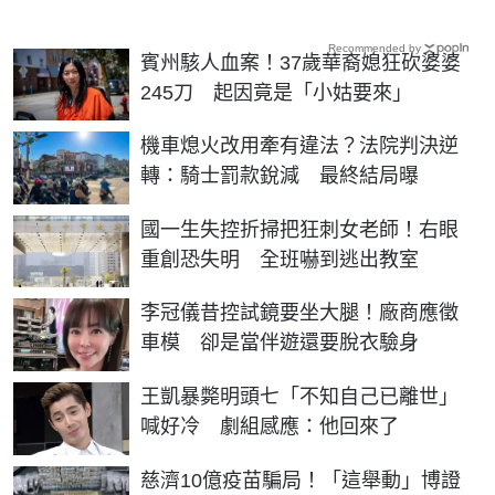
Recommended by
賓州駭人血案！37歲華裔媳狂砍婆婆
245刀 起因竟是「小姑要來」
機車熄火改用牽有違法？法院判決逆
轉：騎士罰款銳減 最終結局曝
國一生失控折掃把狂刺女老師！右眼
重創恐失明 全班嚇到逃出教室
李冠儀昔控試鏡要坐大腿！廠商應徵
車模 卻是當伴遊還要脫衣驗身
王凱暴斃明頭七「不知自己已離世」
喊好冷 劇組感應：他回來了
慈濟10億疫苗騙局！「這舉動」博證