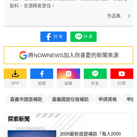
飲料，含酒精者更佳。
作品集
分享
分享
將NOWNEWS加入你喜愛的新聞來源
APP
追蹤
追蹤
好友
訂閱
嘉義市國旅補助
嘉義國旅住宿補助
申請資格
申請
探索新聞
2026最新旅遊補助「每人2000