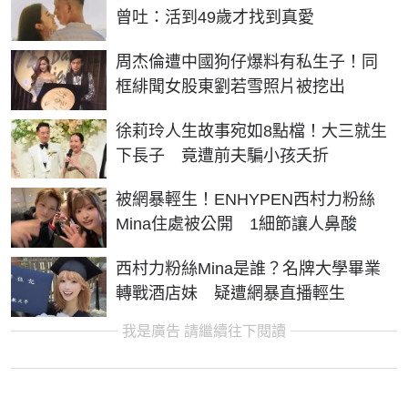
曾吐：活到49歲才找到真愛
周杰倫遭中國狗仔爆料有私生子！同
框緋聞女股東劉若雪照片被挖出
徐莉玲人生故事宛如8點檔！大三就生
下長子 竟遭前夫騙小孩夭折
被網暴輕生！ENHYPEN西村力粉絲
Mina住處被公開 1細節讓人鼻酸
西村力粉絲Mina是誰？名牌大學畢業
轉戰酒店妹 疑遭網暴直播輕生
我是廣告 請繼續往下閱讀