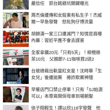
嚴信任 郭台銘避坑關鍵曝光
周杰倫遭傳和女股東有私生子！杰威
爾一早急發聲 怒批狗仔博流量
胡錦濤一家三口遭滅門？知情官員曝
內幕：習近平應不會去謀害
全家拿鐵20元「只有5天」！柳橙綠
茶10元 父親節7-11咖啡買2送2
台玻總裁出軌當紅女星！沈時華「生
女兒」後遭拋棄 捲詐欺案神隱
早餐店門口禁止停車！只有「SJ始源
可以」本尊竟開保母車到場朝聖
徐子翔輕生！譚以欣118字發聲 他