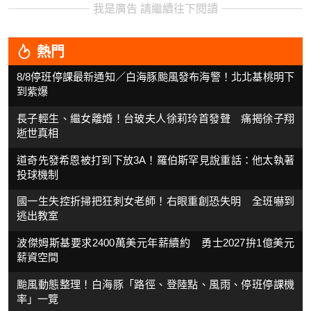
我是廣告 請繼續往下閱讀
熱門
8/8停班停課最新通知／白海豚颱風發布海警！北北基桃明下
到紫爆
長子輕生、繼女離婚！台玻夫人徐莉玲首發聲 痛揭徐子翔
逝世真相
道奇先發希恩被打到下放3A！羅伯斯罕見說重話：他太執著
投球機制
國一生失控折掃把狂刺女老師！右眼重創恐失明 全班嚇到
逃出教室
波傑姆斯基要求2400萬美元年薪續約 勇士2027拚1億美元
薪資空間
颱風動態整理！白海豚「路徑、登陸點、風雨、停班停課機
率」一覽