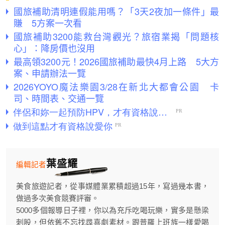
國旅補助清明連假能用嗎？「3天2夜加一條件」最
賺 5方案一次看
國旅補助3200能救台灣觀光？旅宿業揭「問題核
心」：降房價也沒用
最高領3200元！2026國旅補助最快4月上路 5大方
案、申請辦法一覽
2026YOYO魔法樂園3/28在新北大都會公園 卡
司、時間表、交通一覽
葉盛耀
編輯記者
美食旅遊記者，從事媒體業累積超過15年，寫過幾本書，
做過多次美食競賽評審。
5000多個報導日子裡，你以為充斥吃喝玩樂，實多是懸梁
刺股，但依舊不忘找尋喜劇素材。跟普羅上班族一樣愛喝