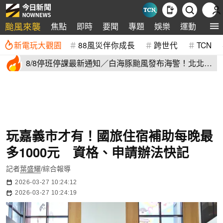
颱風來襲
焦點
即時
要聞
專題
娛樂
運動
全球
新電玩大觀園
88風災伴你成長
跨世代
TCN
8/8停班停課最新通知／白海豚颱風發布海警！北北基
桃明下到紫爆
玩嘉義市才有！國旅住宿補助每晚最
多1000元 資格、申請辦法快記
記者
葉盛耀
/綜合報導
2026-03-27 10:24:12
2026-03-27 10:24:19