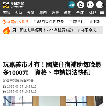
生
焦點
即時
要聞
專題
娛樂
運動
全球
財經
新電玩大觀園
88風災伴你成長
跨世代
TCN
周一開工咖啡優惠！7-11拿鐵買1送1：寄杯限今天
萊爾富買10送10
玩嘉義市才有！國旅住宿補助每晚最
多1000元 資格、申請辦法快記
記者
葉盛耀
/綜合報導
2026-03-27 10:24:12
2026-03-27 10:24:19