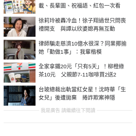
載、長輩圖、祝福語、紅包一次看
徐莉玲被轟冷血！徐子翔過世只問喪
禮開支 與譚以欣婆媳再無互動
律師騙走慈濟10億水很深？同業揶揄
她「勤做1事」：我輩楷模
全家拿鐵20元「只有5天」！柳橙綠
茶10元 父親節7-11咖啡買2送2
台玻總裁出軌當紅女星！沈時華「生
女兒」後遭拋棄 捲詐欺案神隱
我是廣告 請繼續往下閱讀