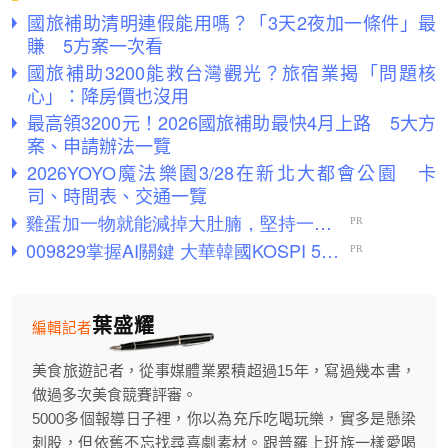
國旅補助清明連假能用嗎？「3天2夜加一條件」最
賺 5方案一次看
國旅補助3200能救台灣觀光？旅宿業揭「問題核
心」：降房價也沒用
最高領3200元！2026國旅補助最快4月上路 5大方
案、申請辦法一覽
2026YOYO魔法樂園3/28在新北大都會公園 卡
司、時間表、交通一覽
葉盛耀
編輯記者
美食旅遊記者，從事媒體業累積超過15年，寫過幾本書，
做過多次美食競賽評審。
5000多個報導日子裡，你以為充斥吃喝玩樂，實多是懸梁
刺股，但依舊不忘找尋喜劇素材。跟普羅上班族一樣愛喝