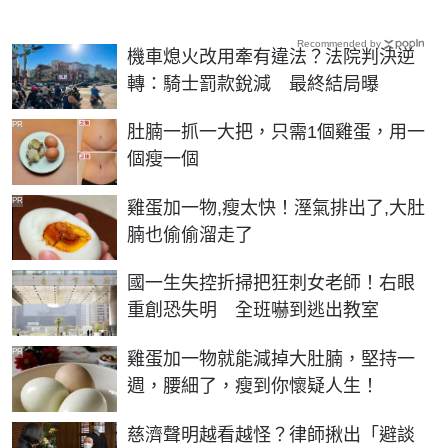
Recommended by
機車熄火改用牽有違法？法院判決逆
轉：騎士罰款銳減 最終結局曝
PR
肚腩一抓一大把，只需1個雞蛋，用一
個瘦一個
PR
雞蛋加一物,瘦太快！溼氣排出了,大肚
腩也偷偷溜走了
國一生失控折掃把狂刺女老師！右眼
重創恐失明 全班嚇到逃出教室
PR
雞蛋加一物就能減掉大肚腩，堅持一
週，腰細了，瘦到你懷疑人生！
慈濟聲明越看越怪？律師揪出「避談