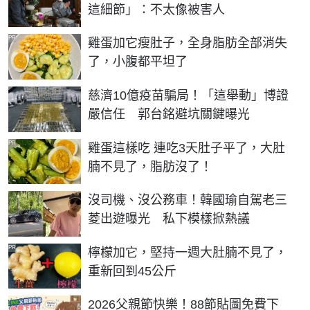
這細節」：不太像被害人
PR
雞蛋加它瘦肚子，全身脂肪全部消失
了，小腹都平坦了
慈濟10億疫苗騙局！「這舉動」博證
嚴信任 郭台銘避坑關鍵曝光
PR
雞蛋這樣吃 連吃3天肚子平了，大肚
腩不見了，脂肪沒了！
沒司機、沒公務車！韓國瑜自駕老三
菱出遊曝光 私下模樣掀熱議
PR
檸檬加它，堅持一週大肚腩不見了，
重新回到45公斤
2026父親節快樂！88節貼圖免費下