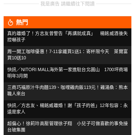
我是廣告 請繼續往下閱讀
熱門
真的離婚了！方志友曾警告「再講就成真」 楊銘威酒後失
控嚇孩子
周一開工咖啡優惠！7-11拿鐵買1送1：寄杯限今天 萊爾富
買10送10
快訊／NITORI MALL海外第一家進駐台北圓山 1700坪商場
明年3月開
三商巧福原汁牛肉麵139、咖哩雞肉飯119元！雞湯桑：熊本
職人來台
快訊／方志友、楊銘威離婚！謝「孩子的爸」12年包容：永
遠是家人
超偏心！徐莉玲高壓管理徐子翔 小兒子可做喜歡的事免接
台玻集團