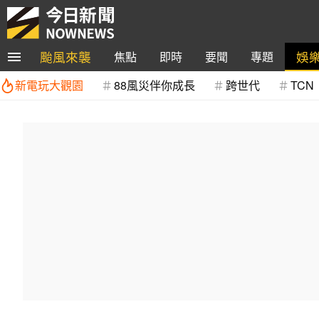
颱風來襲
娛
焦點
即時
要聞
專題
新電玩大觀園
88風災伴你成長
跨世代
TCN