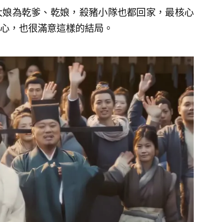
大娘為乾爹、乾娘，殺豬小隊也都回家，最核心
心，也很滿意這樣的結局。