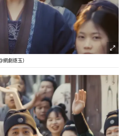
@網劇逐玉）