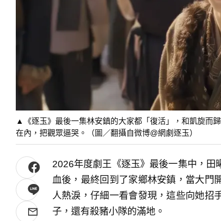
▲《逐玉》最後一集林安鎮的大家都「復活」，和凱旋而歸
在內，把觀眾逼哭。（圖／翻攝自微博@網劇逐玉）
2026年度劇王《逐玉》最後一集中，
血後，最終回到了家鄉林安鎮，當大門
人熱淚，仔細一看會發現，這些向她招
子，還有殺豬小隊的滿地。