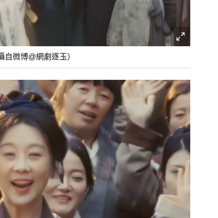
攝自微博@網劇逐玉）