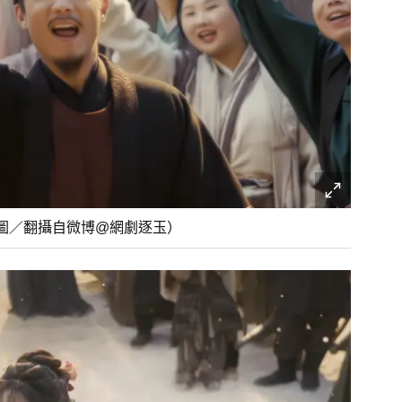
圖／翻攝自微博@網劇逐玉）