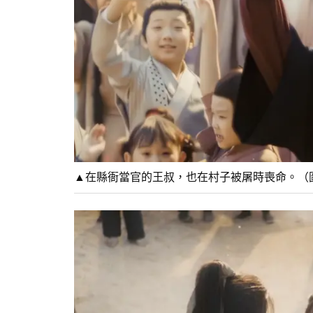
▲在縣衙當官的王叔，也在村子被屠時喪命。（