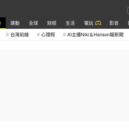
樂
運動
全球
財經
生活
電玩
影音
台灣前線
心理假
AI主播Niki＆Hanson報新聞