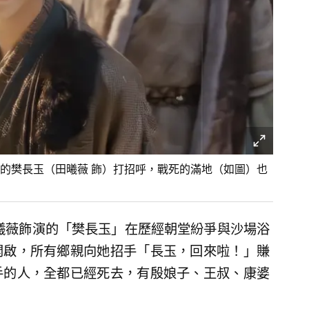
的樊長玉（田曦薇 飾）打招呼，戰死的滿地（如圖）也
田曦薇飾演的「樊長玉」在歷經朝堂紛爭與沙場浴
開啟，所有鄉親向她招手「長玉，回來啦！」賺
手的人，全都已經死去，有殷娘子、王叔、康婆