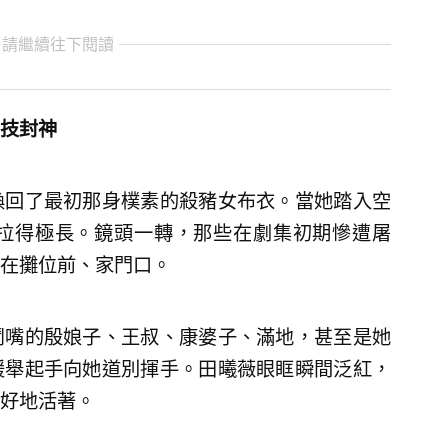
 請繼續往下閱讀
技封神
換回了最初那身樸素的殺豬女布衣。當她踏入空
拉得極長。鏡頭一轉，那些在劇集初期慘遭屠
在攤位前、家門口。
鬥嘴的殷娘子、王叔、康婆子、滿地，甚至是她
緩舉起手向她道別揮手。田曦薇眼眶瞬間泛紅，
好地活著。