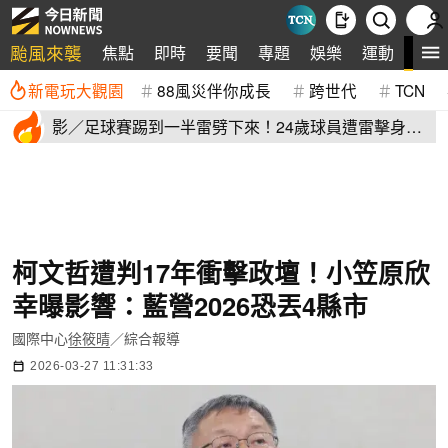
颱風來襲
全
焦點
即時
要聞
專題
娛樂
運動
新電玩大觀園
88風災伴你成長
跨世代
TCN
影／足球賽踢到一半雷劈下來！24歲球員遭雷擊身
亡 驚悚畫面曝
柯文哲遭判17年衝擊政壇！小笠原欣
幸曝影響：藍營2026恐丟4縣市
國際中心
徐筱晴
／綜合報導
2026-03-27 11:31:33