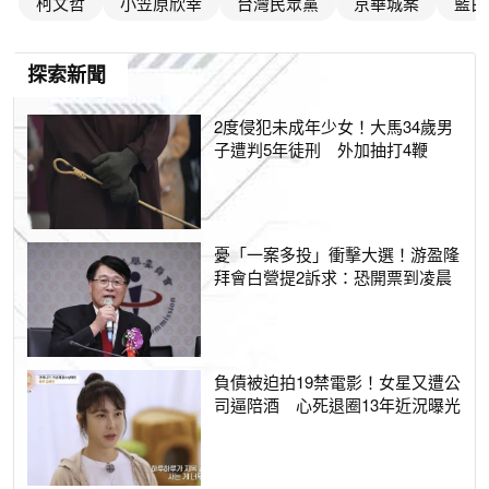
柯文哲
小笠原欣幸
台灣民眾黨
京華城案
藍白
探索新聞
2度侵犯未成年少女！大馬34歲男
子遭判5年徒刑 外加抽打4鞭
憂「一案多投」衝擊大選！游盈隆
拜會白營提2訴求：恐開票到凌晨
負債被迫拍19禁電影！女星又遭公
司逼陪酒 心死退圈13年近況曝光