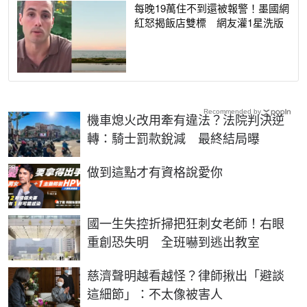
每晚19萬住不到還被報警！墨國網
紅怒揭飯店雙標 網友灌1星洗版
Recommended by
機車熄火改用牽有違法？法院判決逆
轉：騎士罰款銳減 最終結局曝
PR
做到這點才有資格說愛你
國一生失控折掃把狂刺女老師！右眼
重創恐失明 全班嚇到逃出教室
慈濟聲明越看越怪？律師揪出「避談
這細節」：不太像被害人