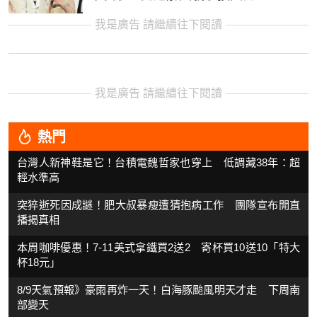
我是廣告 請繼續往下閱讀
我是廣告 請繼續往下閱讀
熱門
台灣人新神鞋是它！台積電魏哲家也穿上 低調藏38年：超
輕水準高
突猝逝死因成謎！肥大叔暴瘦遭猜抱病工作 團隊宣布開直
播揭真相
本周咖啡優惠！7-11美式拿鐵買2送2 寄杯買10送10「特大
杯18元」
8/9天氣預報》豪雨再炸一天！白海豚颱風明天才走 下周南
部變天