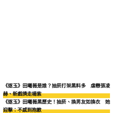
《逐玉》田曦薇是誰？抽菸打架黑料多 虐戀張凌
赫、新戲擠走楊紫
《逐玉》田曦薇黑歷史！抽菸、換男友如換衣 她
迎擊：不感到抱歉