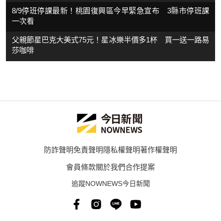
8/9停班停課最新！桃園復興區今早緊急宣布 3縣市停班課
一次看
父親節星巴克大美式75元！星冰樂半價多1杯 買一送一路易
莎咖啡
防詐聲明
免責聲明
隱私權聲明
著作權聲明
會員條款
關於我們
合作提案
追蹤NOWNEWS今日新聞