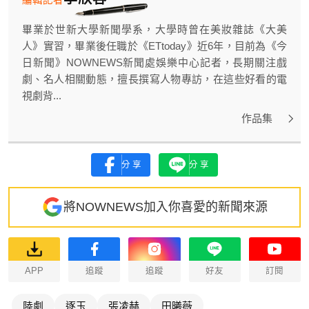
畢業於世新大學新聞學系，大學時曾在美妝雜誌《大美
人》實習，畢業後任職於《ETtoday》近6年，目前為《今
日新聞》NOWNEWS新聞處娛樂中心記者，長期關注戲
劇、名人相關動態，擅長撰寫人物專訪，在這些好看的電
視劇背...
作品集
分享
分享
將NOWNEWS加入你喜愛的新聞來源
APP
追蹤
追蹤
好友
訂閱
陸劇
逐玉
張凌赫
田曦薇