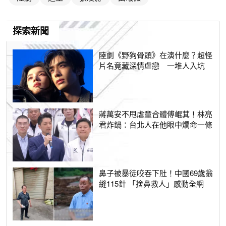
探索新聞
陸劇《野狗骨頭》在演什麼？超怪
片名竟藏深情虐戀 一堆人入坑
蔣萬安不甩虐童合體傅崐萁！林亮
君炸鍋：台北人在他眼中爛命一條
鼻子被暴徒咬吞下肚！中國69歲翁
縫115針 「捨鼻救人」感動全網