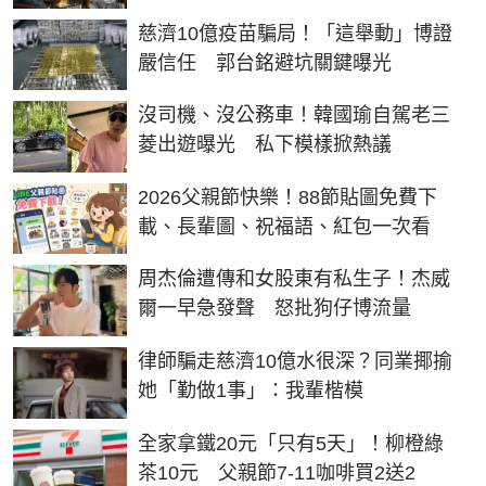
慈濟10億疫苗騙局！「這舉動」博證
嚴信任 郭台銘避坑關鍵曝光
沒司機、沒公務車！韓國瑜自駕老三
菱出遊曝光 私下模樣掀熱議
2026父親節快樂！88節貼圖免費下
載、長輩圖、祝福語、紅包一次看
周杰倫遭傳和女股東有私生子！杰威
爾一早急發聲 怒批狗仔博流量
律師騙走慈濟10億水很深？同業揶揄
她「勤做1事」：我輩楷模
全家拿鐵20元「只有5天」！柳橙綠
茶10元 父親節7-11咖啡買2送2