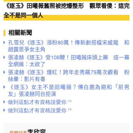
《逐玉》田曦薇舊照被挖爆整形 觀眾看傻：這完
全不是同一個人
相關新聞
孔雪兒《逐玉》漲粉80萬！傳新劇搭檔宋威龍 和
趙露思爭女主角
張凌赫《逐玉》受108鞭！田曦薇床頭上藥 這一幕
全網瘋：太欲了
張凌赫《逐玉》爆紅！跨年走秀飆79萬次觀看 粉
絲暈：影片有毒
《逐玉》女主不是田曦薇？傳白鹿為避和「前男
友」張凌赫同台拒演
李欣容
編輯記者