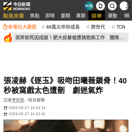
颱風來襲
娛樂
焦點
即時
要聞
專題
運動
全
新電玩大觀園
88風災伴你成長
跨世代
TCN
突猝逝死因成謎！肥大叔暴瘦遭猜抱病工作 團隊宣
布開直播揭真相
張凌赫《逐玉》吸吻田曦薇鎖骨！40
秒被窩戲太色遭刪 劇迷氣炸
記者
李欣容
／綜合報導
2026-03-27 14:24:14
2026-03-27 14:32:42