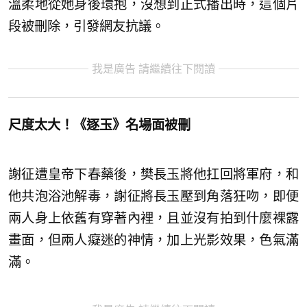
溫柔地從她身後環抱，沒想到正式播出時，這個片
段被刪除，引發網友抗議。
我是廣告 請繼續往下閱讀
尺度太大！《逐玉》名場面被刪
謝征遭皇帝下春藥後，樊長玉將他扛回將軍府，和
他共泡浴池解毒，謝征將長玉壓到角落狂吻，即便
兩人身上依舊有穿著內裡，且並沒有拍到什麼裸露
畫面，但兩人癡迷的神情，加上光影效果，色氣滿
滿。