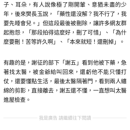
子、耳朵，有人說像極了剛開葷、意猶未盡的少
年，後來樊長玉說，「藥性還沒解？我不行了，我
要先睡會兒。」但這段最後被刪除，讓許多網友群
起抱怨，「那段拍得這麼好，刪了可惜」、「為什
麼要刪！苦等許久啊」、「本來就短！還刪掉」。
有趣的是，謝征的部下「謝五」看到他被下藥，急
著找太醫，被金爺給叫回來，還虧他不能只懂打
仗，還要懂點生活，最後太醫隔著門，看到兩人纏
綿的剪影，直接離去，謝五還不懂，一直想叫太醫
進屋檢查。
我是廣告 請繼續往下閱讀