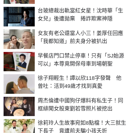
台玻總裁出軌當紅女星！沈時華「生
女兒」後遭拋棄 捲詐欺案神隱
女友有老公還當人小三！姜厚任回應
「我都知道」前夫身分被扒出
早餐店門口禁止停車！只有「SJ始源
可以」本尊竟開保母車到場朝聖
徐子翔輕生！譚以欣118字發聲 他
曾吐：活到49歲才找到真愛
周杰倫遭中國狗仔爆料有私生子！同
框緋聞女股東劉若雪照片被挖出
徐莉玲人生故事宛如8點檔！大三就生
下長子 竟遭前夫騙小孩夭折