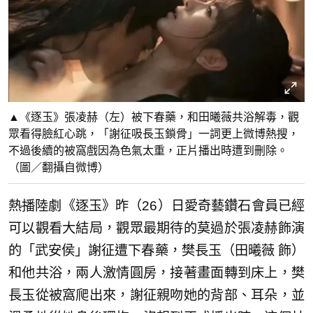
▲《逐玉》張凌赫（左）被下春藥，和田曦薇共浴解毒，觀
眾看得臉紅心跳，「謝征吸長玉鎖骨」一詞更上微博熱搜，
不過後續的被窩戲因為色氣太重，正片播出時遭到刪除。
（圖／翻攝自微博）
熱播陸劇《逐玉》昨（26）日愛奇藝鑽石會員已經
可以觀看大結局，觀眾最期待的莫過於張凌赫飾演
的「武安侯」謝征遭下春藥，樊長玉（田曦薇 飾）
和他共浴，兩人激情圓房，接著畫面轉到床上，樊
長玉從被窩爬出來，謝征親吻她的背部、耳朵，並