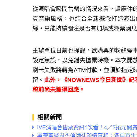
從演唱會瞬間售罄的情況來看，盧廣仲
貫音樂風格，也結合全新概念打造演出
絲，只能持續關注是否有加場或釋票消息
主辦單位日前也提醒，欲購票的粉絲需
設定無誤，以免錯失搶票時機。本次開放信
刷卡失敗將轉為ATM付款，並須於指定
留。
此外，《NOWNEWS今日新聞》
稿前尚未獲得回應。
相關新聞
IVE演唱會售票資訊1次看！4／3拓元開
吳宗憲談周杰倫師徒疏遠真相：各自有生