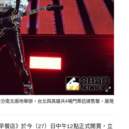
演分南北兩地舉辦，台北與高雄共4場門票迅速售罄，展現
早餐店》於今（27）日中午12點正式開賣，立