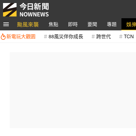
颱風來襲
娛
焦點
即時
要聞
專題
新電玩大觀園
88風災伴你成長
跨世代
TCN