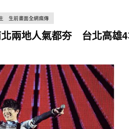
輕生 生前畫面全網瘋傳
北兩地人氣都夯 台北高雄4