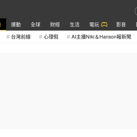
樂
運動
全球
財經
生活
電玩
影音
台灣前線
心理假
AI主播Niki＆Hanson報新聞