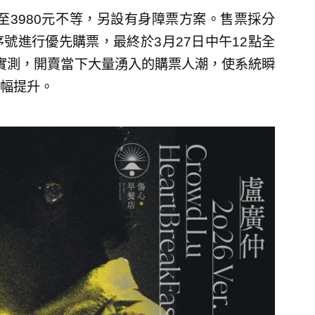
至3980元不等，另設有身障票方案。售票採分
號進行優先購票，最終於3月27日中午12點全
者實測，開賣當下大量湧入的購票人潮，使系統瞬
幅提升。