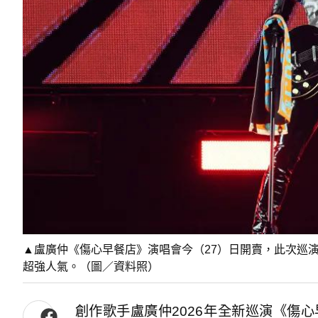
▲盧廣仲《傷心早餐店》演唱會今（27）日開賣，此次巡
超強人氣。（圖／資料照）
創作歌手盧廣仲2026年全新巡演《傷心