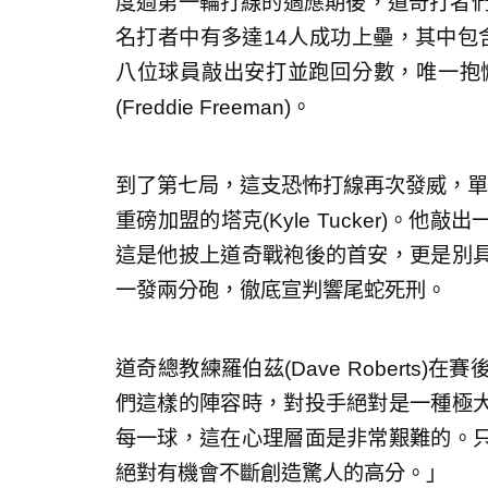
度過第一輪打線的適應期後，道奇打者們
名打者中有多達14人成功上壘，其中包
八位球員敲出安打並跑回分數，唯一抱
(Freddie Freeman)。
到了第七局，這支恐怖打線再次發威，單
重磅加盟的塔克(Kyle Tucker)。
這是他披上道奇戰袍後的首安，更是別
一發兩分砲，徹底宣判響尾蛇死刑。
道奇總教練羅伯茲(Dave Roberts
們這樣的陣容時，對投手絕對是一種極
每一球，這在心理層面是非常艱難的。
絕對有機會不斷創造驚人的高分。」