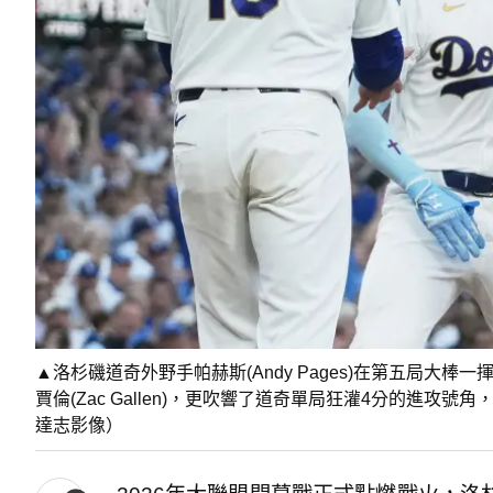
▲洛杉磯道奇外野手帕赫斯(Andy Pages)在第五局大
賈倫(Zac Gallen)，更吹響了道奇單局狂灌4分的進
達志影像）