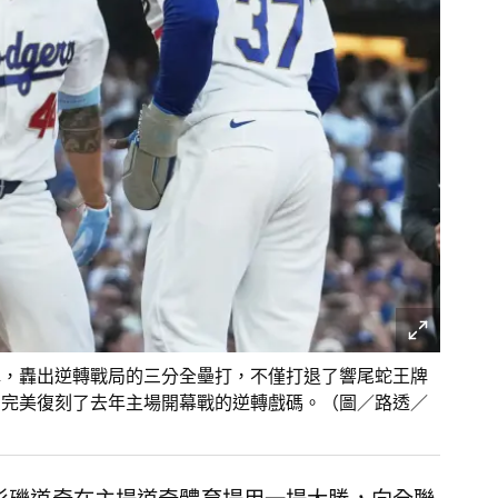
棒一揮，轟出逆轉戰局的三分全壘打，不僅打退了響尾蛇王牌
攻號角，完美復刻了去年主場開幕戰的逆轉戲碼。（圖／路透／