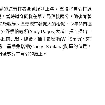
場的道奇打者全數順利上壘，直接將賈倫打退
戰，當時道奇同樣在第五局落後兩分，隨後靠著
)的三分砲逆轉戰局。歷史總有著驚人的相似，今年赫南德
手帕赫斯(Andy Pages)大棒一揮，掃出一
數。隨後，捕手史密斯(Will Smith)也補
桑塔納(Carlos Santana)防區的位置，
分全數算在賈倫的頭上。