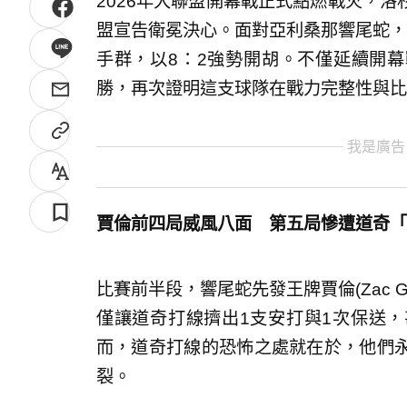
2026年大聯盟開幕戰正式點燃戰火，
盟宣告衛冕決心。面對亞利桑那響尾蛇，
手群，以8：2強勢開胡。不僅延續開幕
勝，再次證明這支球隊在戰力完整性與比
我是廣告
賈倫前四局威風八面 第五局慘遭道奇「
比賽前半段，響尾蛇先發王牌賈倫(Zac G
僅讓道奇打線擠出1支安打與1次保送
而，道奇打線的恐怖之處就在於，他們
裂。