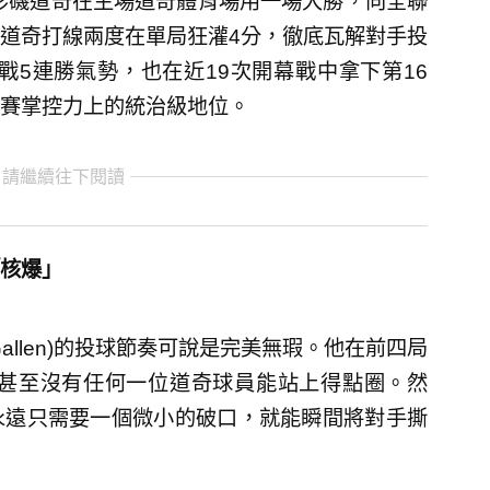
洛杉磯道奇在主場道奇體育場用一場大勝，向全聯
道奇打線兩度在單局狂灌4分，徹底瓦解對手投
戰5連勝氣勢，也在近19次開幕戰中拿下第16
賽掌控力上的統治級地位。
 請繼續往下閱讀
核爆」
allen)的投球節奏可說是完美無瑕。他在前四局
，甚至沒有任何一位道奇球員能站上得點圈。然
永遠只需要一個微小的破口，就能瞬間將對手撕