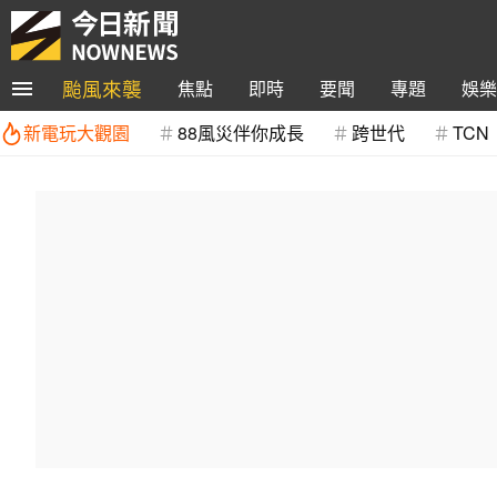
颱風來襲
焦點
即時
要聞
專題
娛樂
新電玩大觀園
88風災伴你成長
跨世代
TCN