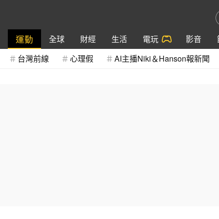
運動
全球
財經
生活
電玩
影音
台灣前線
心理假
AI主播Niki＆Hanson報新聞