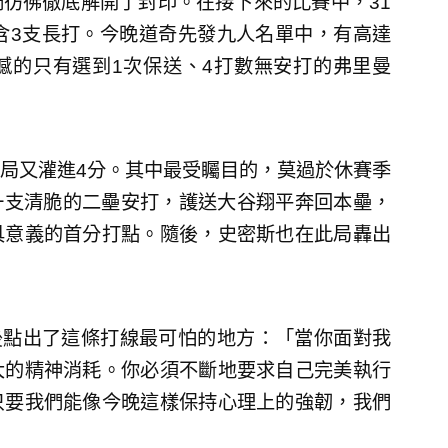
彷彿徹底解開了封印。在接下來的比賽中，31
含3支長打。今晚道奇先發九人名單中，有高達
憾的只有選到1次保送、4打數無安打的弗里曼
局又灌進4分。其中最受矚目的，莫過於休賽季
他敲出一支清脆的二壘安打，護送大谷翔平奔回本壘，
具意義的首分打點。隨後，史密斯也在此局轟出
)在賽後點出了這條打線最可怕的地方：「當你面對我
大的精神消耗。你必須不斷地要求自己完美執行
只要我們能像今晚這樣保持心理上的強韌，我們