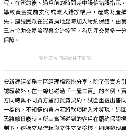
程，在簽約後、過戶前的時間差中誤信錯誤指示，
導致資金提前支付或流入錯誤帳戶，造成財產損
失；建議民眾在買賣房地產時加入履約保證，由第
三方協助交易流程與金流控管，為房產交易多一分
保障。
我是廣告 請繼續往下閱讀
安新建經業務中區經理楊家怡分享，除了假賣方引
誘匯款外，在一線也碰過「一屋二賣」的案例，賣
方同時與不同買方簽訂買賣契約，試圖重複出售同
一標的，不知情的買方若將款項匯入才發現，追回
恐將曠日廢時。所幸實際碰到的客戶在履約保證機
制下，透過交易流程與文件交叉檢核，即時發現異