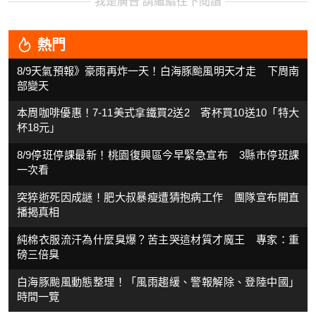
我是廣告 請繼續往下閱讀
熱門
8/9天氣預報》豪雨再炸一天！白海豚颱風明天才走 下周南
部變天
本周咖啡優惠！7-11美式拿鐵買2送2 寄杯買10送10「特大
杯18元」
8/9停班停課最新！桃園復興區今早緊急宣布 3縣市停班課
一次看
突猝逝死因成謎！肥大叔暴瘦遭猜抱病工作 團隊宣布開直
播揭真相
純棉衣服流汗為什麼臭爆？苦主哭這材質才魔王 專家：重
磅三倍臭
白海豚颱風動態整理！「風雨趨緩、警報解除、登陸中國」
時間一覽