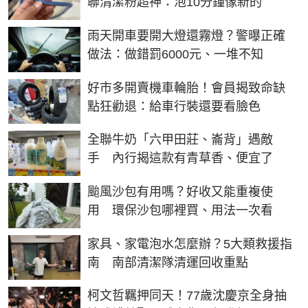
聯清潔粉超神：泡10分鐘像新的
雨天開車要開大燈還霧燈？警曝正確
做法：做錯罰6000元、一堆不知
好市多開賣機車輪胎！會員揭致命缺
點狂勸退：給車行裝還要看臉色
全聯牛奶「六甲田莊、崙背」遇敵
手 內行揭這款有青草香、便宜了
颱風沙包有用嗎？好收又能重複使
用 環保沙包哪裡買、用法一次看
家具、家電泡水怎麼辦？5大類救援指
南 南部清潔隊清運回收重點
柯文哲羈押同天！77歲沈慶京全身抽