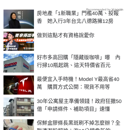
Recommended by
房地產「1新職業」門檻40萬、投報
香 她入行3年台北八德路擁12房
PR
做到這點才有資格說愛你
好市多高回購「隱藏版咖啡」曝 內
行掃10瓶起跳、這天特價省百元
最便宜入手時機！Model Y最高省40
萬 購買方式公開：現貨不用等
30年公寓屋主準備領錢！政府狂撒50
億「申請條件、補助項目」速懂
保鮮盒膠條長黑斑刷不掉怎麼辦？全