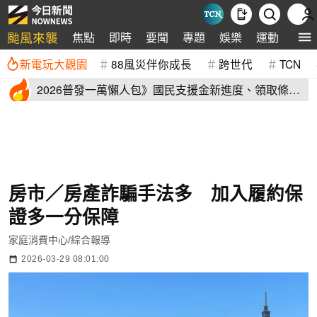
颱風來襲
焦點
即時
要聞
專題
娛樂
運動
全球
新電玩大觀園
88風災伴你成長
跨世代
TCN
2026普發一萬懶人包》國民支援金新進度、領取條
件、地方加碼速看
房市／房產詐騙手法多 加入履約保
證多一分保障
家庭消費中心/綜合報導
2026-03-29 08:01:00