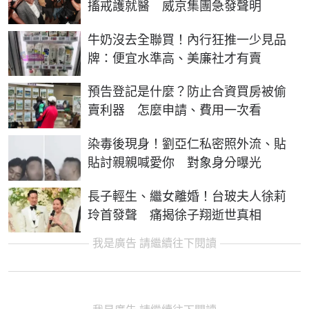
搐戒護就醫 威京集團急發聲明
牛奶沒去全聯買！內行狂推一少見品
牌：便宜水準高、美廉社才有賣
預告登記是什麼？防止合資買房被偷
賣利器 怎麼申請、費用一次看
染毒後現身！劉亞仁私密照外流、貼
貼討親親喊愛你 對象身分曝光
長子輕生、繼女離婚！台玻夫人徐莉
玲首發聲 痛揭徐子翔逝世真相
我是廣告 請繼續往下閱讀