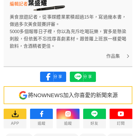
葉盛耀
編輯記者
美食旅遊記者，從事媒體業累積超過15年，寫過幾本書，
做過多次美食競賽評審。
5000多個報導日子裡，你以為充斥吃喝玩樂，實多是懸梁
刺股，但依舊不忘找尋喜劇素材。跟普羅上班族一樣愛喝
飲料，含酒精者更佳。
作品集
分享
分享
將NOWNEWS加入你喜愛的新聞來源
APP
追蹤
追蹤
好友
訂閱