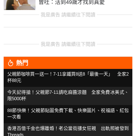
曾吐：活到49歲才找到真愛
我是廣告 請繼續往下閱讀
我是廣告 請繼續往下閱讀
熱門
父親節咖啡買一送一！7-11拿鐵買8送8「最後一天」 全家2
杯88元
今天記得搶！父親節7-11請吃麻醬涼麵 全家免費冰美式、
限5000杯
88節快樂！父親節貼圖免費下載、快樂圖片、祝福語、紅包
一次看
香港百億千金也爆離婚！老公當街摟女狂親 出軌照被發到
Threads