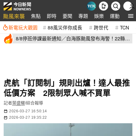
颱風來襲
焦點
即時
要聞
專題
娛樂
運動
全球
新電玩大觀園
88風災伴你成長
跨世代
TCN
8/8停班停課最新通知／白海豚颱風發布海警！22縣市
正常上班上課
虎航「訂閱制」規則出爐！達人最推
低價方案 2限制眾人喊不買單
記者
葉盛耀
/綜合報導
2026-03-27 16:50:14
2026-03-27 19:35:22