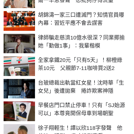
爾一早急發聲 怒批狗仔博流量
胡錦濤一家三口遭滅門？知情官員曝
內幕：習近平應不會去謀害
律師騙走慈濟10億水很深？同業揶揄
她「勤做1事」：我輩楷模
全家拿鐵20元「只有5天」！柳橙綠
茶10元 父親節7-11咖啡買2送2
台玻總裁出軌當紅女星！沈時華「生
女兒」後遭拋棄 捲詐欺案神隱
早餐店門口禁止停車！只有「SJ始源
可以」本尊竟開保母車到場朝聖
徐子翔輕生！譚以欣118字發聲 他