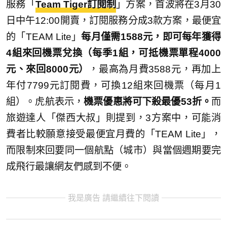
服務「
Team Tiger訂閱制
」方案，首波將在3月30
日中午12:00開賣，訂閱服務分成3款方案，最便宜
的「TEAM Lite」
每月僅需1588元，即可每年獲得
4組來回機票兌換（每季1組，可抵機票單程4000
元、來回8000元）
，最高為月費3588元，再加上
年付7799元訂閱費，可換12組來回機票（每月1
組）。虎航表示，
機票優惠將可下殺最優53折。
而
旅遊達人「傑西大叔」則提到，3方案中，可能消
費者比較願意接受最便宜月費的「TEAM Lite」，
而限制來回要同一個航點（城市）與當個週期要完
成飛行最讓網友們感到不便。
我是廣告 請繼續往下閱讀