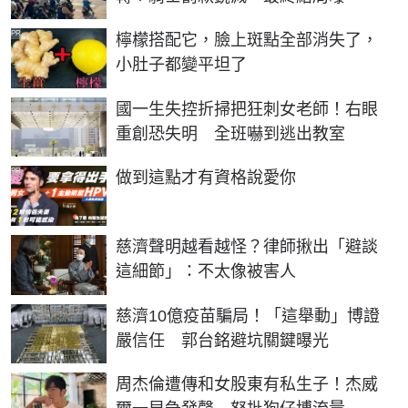
PR
檸檬搭配它，臉上斑點全部消失了，
小肚子都變平坦了
國一生失控折掃把狂刺女老師！右眼
重創恐失明 全班嚇到逃出教室
PR
做到這點才有資格說愛你
慈濟聲明越看越怪？律師揪出「避談
這細節」：不太像被害人
慈濟10億疫苗騙局！「這舉動」博證
嚴信任 郭台銘避坑關鍵曝光
周杰倫遭傳和女股東有私生子！杰威