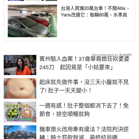
台灣人買爆20萬台車！不開Altis、
Yaris改選它：每輛80萬、水準高
Recommended by
賓州駭人血案！37歲華裔媳狂砍婆婆
245刀 起因竟是「小姑要來」
PR
起床就先做件事，沒三天小腹就不見
了! 肚子一天天變小！
PR
一週有感！肚子整個都消下去了！免
節食，排空順暢就夠
機車熄火改用牽有違法？法院判決逆
轉：騎士罰款銳減 最終結局曝