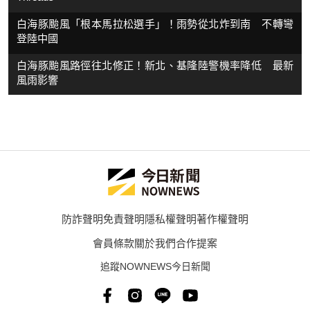
白海豚颱風「根本馬拉松選手」！雨勢從北炸到南 不轉彎
登陸中國
白海豚颱風路徑往北修正！新北、基隆陸警機率降低 最新
風雨影響
防詐聲明
免責聲明
隱私權聲明
著作權聲明
會員條款
關於我們
合作提案
追蹤NOWNEWS今日新聞