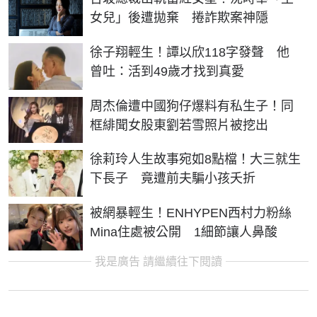
女兒」後遭拋棄 捲詐欺案神隱
徐子翔輕生！譚以欣118字發聲 他
曾吐：活到49歲才找到真愛
周杰倫遭中國狗仔爆料有私生子！同
框緋聞女股東劉若雪照片被挖出
徐莉玲人生故事宛如8點檔！大三就生
下長子 竟遭前夫騙小孩夭折
被網暴輕生！ENHYPEN西村力粉絲
Mina住處被公開 1細節讓人鼻酸
我是廣告 請繼續往下閱讀