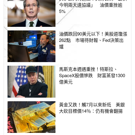
今明兩天達協議」 油價重挫逾
5%
油價跌回90美元以下！美股道瓊漲
262點 市場待財報、Fed決策出
爐
馬斯克本週遇重挫！特斯拉、
SpaceX股價慘跌 財富蒸發1300
億美元
黃金又跌！觸7月以來新低 美銀
大砍目標價14％：仍有機會翻揚