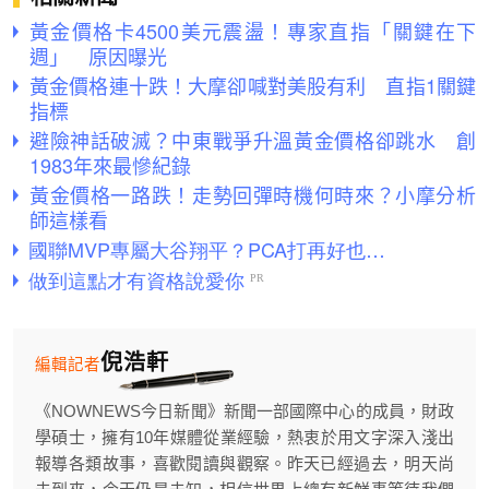
黃金價格卡4500美元震盪！專家直指「關鍵在下
週」 原因曝光
黃金價格連十跌！大摩卻喊對美股有利 直指1關鍵
指標
避險神話破滅？中東戰爭升溫黃金價格卻跳水 創
1983年來最慘紀錄
黃金價格一路跌！走勢回彈時機何時來？小摩分析
師這樣看
倪浩軒
編輯記者
《NOWNEWS今日新聞》新聞一部國際中心的成員，財政
學碩士，擁有10年媒體從業經驗，熱衷於用文字深入淺出
報導各類故事，喜歡閱讀與觀察。昨天已經過去，明天尚