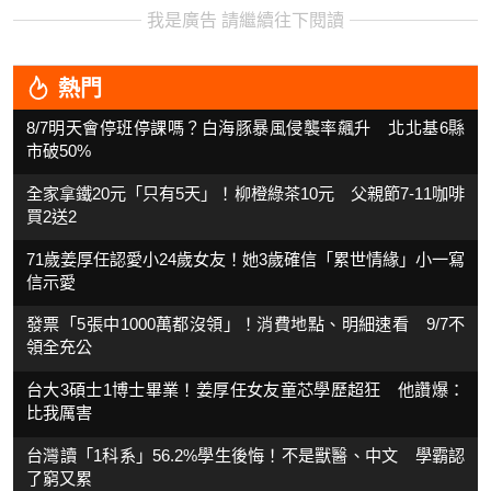
我是廣告 請繼續往下閱讀
熱門
8/7明天會停班停課嗎？白海豚暴風侵襲率飆升 北北基6縣
市破50%
全家拿鐵20元「只有5天」！柳橙綠茶10元 父親節7-11咖啡
買2送2
71歲姜厚任認愛小24歲女友！她3歲確信「累世情緣」小一寫
信示愛
發票「5張中1000萬都沒領」！消費地點、明細速看 9/7不
領全充公
台大3碩士1博士畢業！姜厚任女友童芯學歷超狂 他讚爆：
比我厲害
台灣讀「1科系」56.2%學生後悔！不是獸醫、中文 學霸認
了窮又累