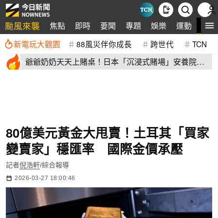
颱風來襲
全
焦點
即時
要聞
專題
娛樂
運動
新電玩大觀園
88風災伴你成長
跨世代
TCN
爺爺奶奶天天上賭桌！日本「沉浸式賭場」安養院
93％長者更快樂
80億美元黃金大甩賣！土耳其「買家
變賣家」穩匯率 國際金價承壓
記者
倪浩軒
/綜合報導
2026-03-27 18:00:46