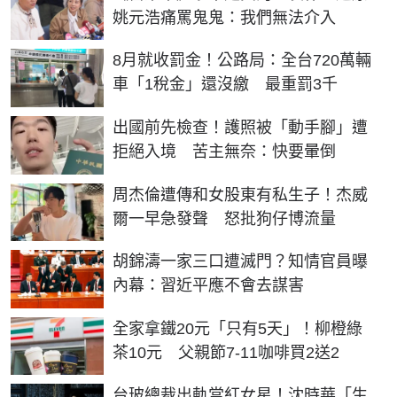
姚元浩痛罵鬼鬼：我們無法介入
8月就收罰金！公路局：全台720萬輛
車「1稅金」還沒繳 最重罰3千
出國前先檢查！護照被「動手腳」遭
拒絕入境 苦主無奈：快要暈倒
周杰倫遭傳和女股東有私生子！杰威
爾一早急發聲 怒批狗仔博流量
胡錦濤一家三口遭滅門？知情官員曝
內幕：習近平應不會去謀害
全家拿鐵20元「只有5天」！柳橙綠
茶10元 父親節7-11咖啡買2送2
台玻總裁出軌當紅女星！沈時華「生