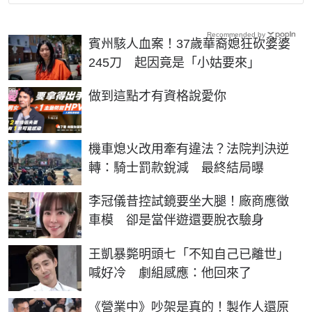
Recommended by
賓州駭人血案！37歲華裔媳狂砍婆婆
245刀 起因竟是「小姑要來」
PR
做到這點才有資格說愛你
機車熄火改用牽有違法？法院判決逆
轉：騎士罰款銳減 最終結局曝
李冠儀昔控試鏡要坐大腿！廠商應徵
車模 卻是當伴遊還要脫衣驗身
王凱暴斃明頭七「不知自己已離世」
喊好冷 劇組感應：他回來了
《營業中》吵架是真的！製作人還原