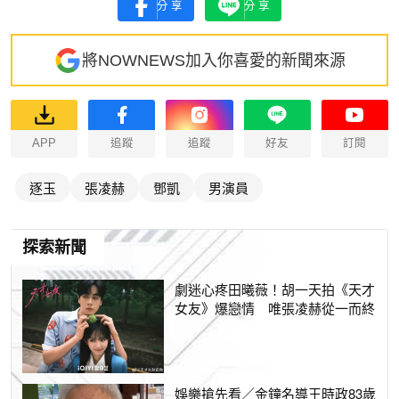
分享
分享
將NOWNEWS加入你喜愛的新聞來源
APP
追蹤
追蹤
好友
訂閱
逐玉
張凌赫
鄧凱
男演員
探索新聞
劇迷心疼田曦薇！胡一天拍《天才
女友》爆戀情 唯張凌赫從一而終
娛樂搶先看／金鐘名導王時政83歲