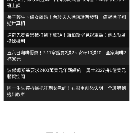
班上課
長子輕生、繼女離婚！台玻夫人徐莉玲首發聲 痛揭徐子翔
逝世真相
道奇先發希恩被打到下放3A！羅伯斯罕見說重話：他太執著
投球機制
五六日咖啡優惠！7-11拿鐵買2送2、寄杯10送10 全家咖啡2
杯88元
波傑姆斯基要求2400萬美元年薪續約 勇士2027拚1億美元
薪資空間
國一生失控折掃把狂刺女老師！右眼重創恐失明 全班嚇到
逃出教室