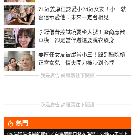
71歲姜厚任認愛小24歲女友！小一就
寫信示愛他：未來一定會相見
李冠儀昔控試鏡要坐大腿！廠商應徵
車模 卻是當伴遊還要脫衣驗身
姜厚任女友被爆當小三！殺到醫院槓
正宮女兒 情夫開刀被吵到心悸
我是廣告 請繼續往下閱讀
我是廣告 請繼續往下閱讀
熱門
8/8停班停課最新通知／白海豚颱風發布海警！22縣市正常上