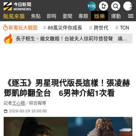
颱風來襲
娛樂
焦點
即時
要聞
專題
運動
全
新電玩大觀園
88風災伴你成長
跨世代
TCN
長子輕生、繼女離婚！台玻夫人徐莉玲首發聲 痛揭
徐子翔逝世真相
《逐玉》男星現代版長這樣！張凌赫
鄧凱帥翻全台 6男神介紹1次看
記者
王心鈿
／綜合報導
2026-03-29 10:00:00