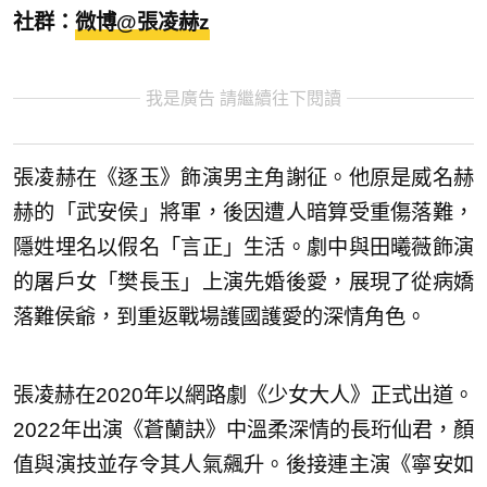
社群：
微博@張凌赫z
我是廣告 請繼續往下閱讀
張凌赫在《逐玉》飾演男主角謝征。他原是威名赫
赫的「武安侯」將軍，後因遭人暗算受重傷落難，
隱姓埋名以假名「言正」生活。劇中與田曦薇飾演
的屠戶女「樊長玉」上演先婚後愛，展現了從病嬌
落難侯爺，到重返戰場護國護愛的深情角色。
張凌赫在2020年以網路劇《少女大人》正式出道。
2022年出演《蒼蘭訣》中溫柔深情的長珩仙君，顏
值與演技並存令其人氣飆升。後接連主演《寧安如