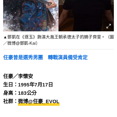
▲鄧凱在《逐玉》飾演大胤王朝承德太子的嫡子齊旻。（圖
／微博@鄧凱-Kai）
任豪曾是選秀男團 轉戰演員備受肯定
任豪／李懷安
生日：1995年7月17日
身高：183公分
社群：
微博@任豪_EVOL