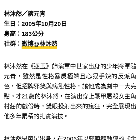
林沐然／隨元青
生日：2005年10月20日
身高：183公分
社群：
微博@林沐然
林沐然在《逐玉》飾演軍中世家出身的少年將軍隨
元青，雖然是性格暴戾極端且心狠手辣的反派角
色，但招牌邪笑與病態性格，讓他成為劇中一大亮
點。才21歲的林沐然，在演出穿上戰甲屠殺女主角
村莊的戲份時，雙眼投射出來的瘋狂，完全展現出
他多年累積的扎實演技。
林沐然是童星出身，在2006年以鄭曉龍執導的《金