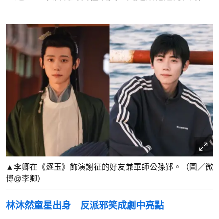
▲李卿在《逐玉》飾演謝征的好友兼軍師公孫鄞。（圖／微
博@李卿）
林沐然童星出身 反派邪笑成劇中亮點