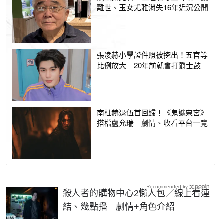
離世、玉女尤雅消失16年近況公開
張凌赫小學證件照被挖出！五官等
比例放大 20年前就會打爵士鼓
南柱赫退伍首回歸！《鬼謎東宮》
搭檔盧允瑞 劇情、收看平台一覽
Recommended by
殺人者的購物中心2懶人包／線上看連
結、幾點播 劇情+角色介紹