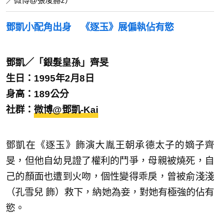
／微博@張凌赫z）
鄧凱小配角出身 《逐玉》展偏執佔有慾
鄧凱／「銀髮皇孫」齊旻
生日：1995年2月8日
身高：189公分
社群：
微博@鄧凱-Kai
鄧凱在《逐玉》飾演大胤王朝承德太子的嫡子齊
旻，但他自幼見證了權利的鬥爭，母親被燒死，自
己的顏面也遭到火吻，個性變得乖戾，曾被俞淺淺
（孔雪兒 飾）救下，納她為妾，對她有極強的佔有
慾。