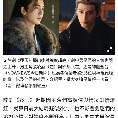
▲陸劇《逐玉》播出後討論度超高，劇中男星們的人氣也隨
之上升，男主角張凌赫（左）與鄧凱（右）更是帥翻全台。
《NOWNEWS今日新聞》也為各位讀者整理6位男神現代版
帥樣，以及他們的社群、介紹等，讓大家追星情報一次看。
（圖／微博@網劇逐玉）
陸劇《逐玉》近期因主演們高顏值與精采劇情爆
紅，就算日前大結局疑似外流，也不影響劇迷們的
追劇心情，討論度不斷升高。其中，劇中的男演員