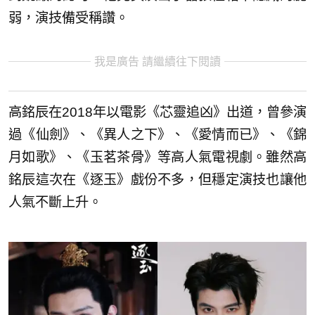
弱，演技備受稱讚。
我是廣告 請繼續往下閱讀
高銘辰在2018年以電影《芯靈追凶》出道，曾參演
過《仙劍》、《異人之下》、《愛情而已》、《錦
月如歌》、《玉茗茶骨》等高人氣電視劇。雖然高
銘辰這次在《逐玉》戲份不多，但穩定演技也讓他
人氣不斷上升。