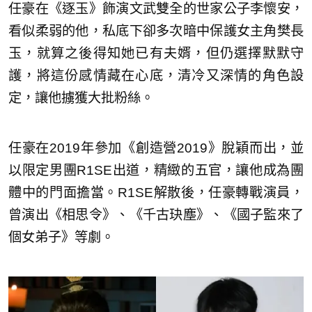
任豪在《逐玉》飾演文武雙全的世家公子李懷安，
看似柔弱的他，私底下卻多次暗中保護女主角樊長
玉，就算之後得知她已有夫婿，但仍選擇默默守
護，將這份感情藏在心底，清冷又深情的角色設
定，讓他擄獲大批粉絲。
任豪在2019年參加《創造營2019》脫穎而出，並
以限定男團R1SE出道，精緻的五官，讓他成為團
體中的門面擔當。R1SE解散後，任豪轉戰演員，
曾演出《相思令》、《千古玦塵》、《國子監來了
個女弟子》等劇。