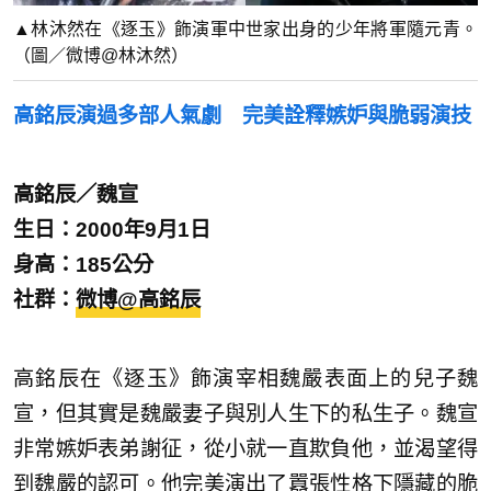
▲林沐然在《逐玉》飾演軍中世家出身的少年將軍隨元青。
（圖／微博@林沐然）
高銘辰演過多部人氣劇 完美詮釋嫉妒與脆弱演技
高銘辰／魏宣
生日：2000年9月1日
身高：185公分
社群：
微博@高銘辰
高銘辰在《逐玉》飾演宰相魏嚴表面上的兒子魏
宣，但其實是魏嚴妻子與別人生下的私生子。魏宣
非常嫉妒表弟謝征，從小就一直欺負他，並渴望得
到魏嚴的認可。他完美演出了囂張性格下隱藏的脆