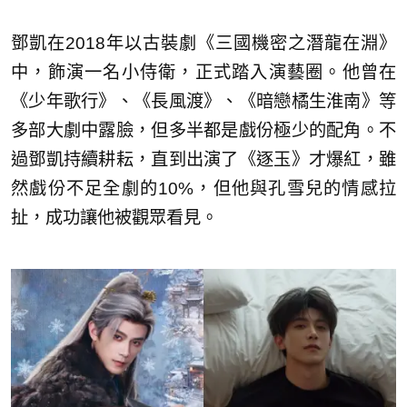
鄧凱在2018年以古裝劇《三國機密之潛龍在淵》
中，飾演一名小侍衛，正式踏入演藝圈。他曾在
《少年歌行》、《長風渡》、《暗戀橘生淮南》等
多部大劇中露臉，但多半都是戲份極少的配角。不
過鄧凱持續耕耘，直到出演了《逐玉》才爆紅，雖
然戲份不足全劇的10%，但他與孔雪兒的情感拉
扯，成功讓他被觀眾看見。