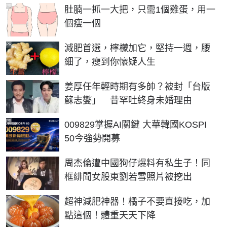
PR
肚腩一抓一大把，只需1個雞蛋，用一
個瘦一個
PR
減肥首選，檸檬加它，堅持一週，腰
細了，瘦到你懷疑人生
姜厚任年輕時期有多帥？被封「台版
蘇志燮」 昔罕吐終身未婚理由
PR
009829掌握AI關鍵 大華韓國KOSPI
50今強勢開募
周杰倫遭中國狗仔爆料有私生子！同
框緋聞女股東劉若雪照片被挖出
PR
超神減肥神器！橘子不要直接吃，加
點這個！體重天天下降