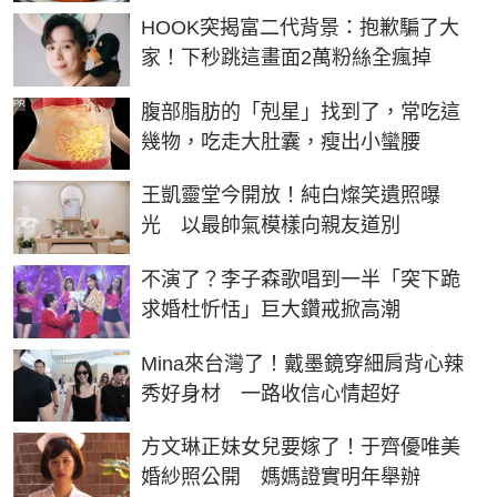
HOOK突揭富二代背景：抱歉騙了大
家！下秒跳這畫面2萬粉絲全瘋掉
PR
腹部脂肪的「剋星」找到了，常吃這
幾物，吃走大肚囊，瘦出小蠻腰
王凱靈堂今開放！純白燦笑遺照曝
光 以最帥氣模樣向親友道別
不演了？李子森歌唱到一半「突下跪
求婚杜忻恬」巨大鑽戒掀高潮
Mina來台灣了！戴墨鏡穿細肩背心辣
秀好身材 一路收信心情超好
方文琳正妹女兒要嫁了！于齊優唯美
婚紗照公開 媽媽證實明年舉辦