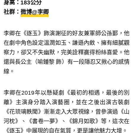
身高：183公分
社群：
微博@李卿
李卿在《逐玉》飾演謝征的好友兼軍師公孫鄞，他
在劇中角色設定溫潤如玉、謙遜內斂、擁有細膩觀
察力，卻又不失幽默，完美詮釋贏得粉絲喜愛。他
還與長公主（喻鍾黎 飾）有一段隱忍又揪心的感情
線。
李卿在2019年以懸疑劇《最初的相遇，最後的別
離》主演身分踏入演藝圈，並在之後出演古裝劇
《花琉璃軼聞》漸漸走入大眾視線，曾參演過《山
河枕》、《書卷一夢》、《錦月如歌》等，這次在
《逐玉》中展現的自在氣質，更是讓他魅力大增。