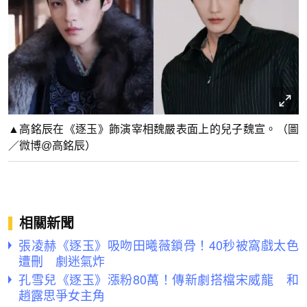
▲高銘辰在《逐玉》飾演宰相魏嚴表面上的兒子魏宣。（圖
／微博@高銘辰）
相關新聞
張凌赫《逐玉》吸吻田曦薇鎖骨！40秒被窩戲太色
遭刪 劇迷氣炸
孔雪兒《逐玉》漲粉80萬！傳新劇搭檔宋威龍 和
趙露思爭女主角