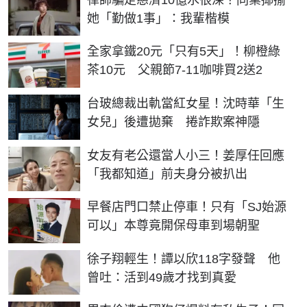
她「勤做1事」：我輩楷模
全家拿鐵20元「只有5天」！柳橙綠
茶10元 父親節7-11咖啡買2送2
台玻總裁出軌當紅女星！沈時華「生
女兒」後遭拋棄 捲詐欺案神隱
女友有老公還當人小三！姜厚任回應
「我都知道」前夫身分被扒出
早餐店門口禁止停車！只有「SJ始源
可以」本尊竟開保母車到場朝聖
徐子翔輕生！譚以欣118字發聲 他
曾吐：活到49歲才找到真愛