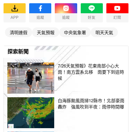
APP
追蹤
追蹤
好友
訂閱
清明連假
天氣預報
中央氣象署
明天天氣
探索新聞
7/26天氣預報》花東南部小心大
雨！南方雲系北移 雨要下到這時
候
白海豚颱風雨掃12縣市！北部豪雨
轟炸 強風吹到半夜：雨停時間曝