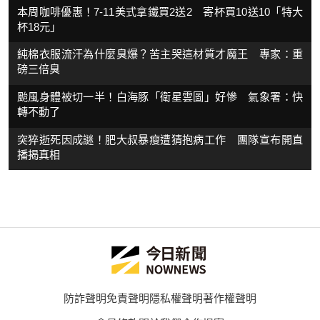
本周咖啡優惠！7-11美式拿鐵買2送2 寄杯買10送10「特大
杯18元」
純棉衣服流汗為什麼臭爆？苦主哭這材質才魔王 專家：重
磅三倍臭
颱風身體被切一半！白海豚「衛星雲圖」好慘 氣象署：快
轉不動了
突猝逝死因成謎！肥大叔暴瘦遭猜抱病工作 團隊宣布開直
播揭真相
防詐聲明
免責聲明
隱私權聲明
著作權聲明