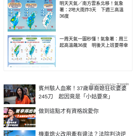
明天天氣／南方雲系北移！氣象
署：2地大雨炸3天 下週三高溫
36度
一周天氣一圖秒懂！氣象署：周三
起高溫飆36度 明後天上班要帶傘
Recommended by
賓州駭人血案！37歲華裔媳狂砍婆婆
245刀 起因竟是「小姑要來」
PR
做到這點才有資格說愛你
機車熄火改用牽有違法？法院判決逆