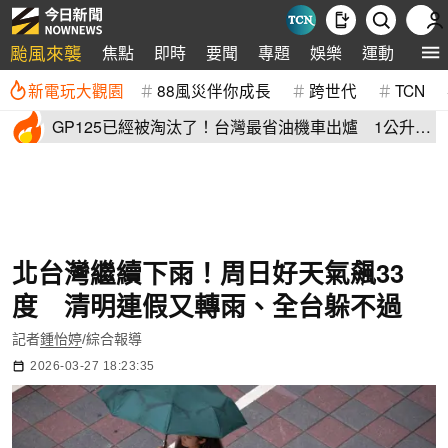
颱風來襲
焦點
即時
要聞
專題
娛樂
運動
全球
新電玩大觀園
88風災伴你成長
跨世代
TCN
GP125已經被淘汰了！台灣最省油機車出爐 1公升油
「猛騎65公里」
北台灣繼續下雨！周日好天氣飆33
度 清明連假又轉雨、全台躲不過
記者
鍾怡婷
/綜合報導
2026-03-27 18:23:35