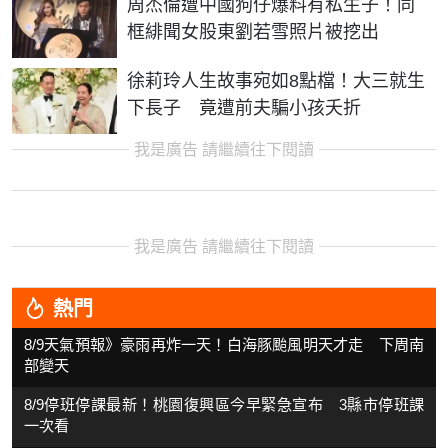
周杰倫遭中國狗仔爆料有私生子！同
框緋聞女股東劉若雪照片被挖出
徐莉玲人生故事宛如8點檔！大三就生
下長子 竟遭前夫騙小孩夭折
我是廣告 請繼續往下閱讀
我是廣告 請繼續往下閱讀
熱門
8/9天氣預報》豪雨再炸一天！白海豚颱風明天才走 下周南
部變天
8/9停班停課最新！桃園復興區今早緊急宣布 3縣市停班課
一次看