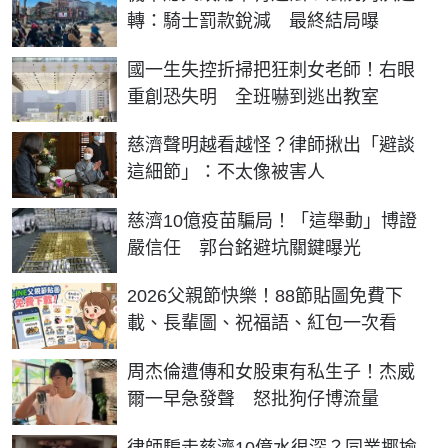
轉：騎士罰款銳減 最終結局曝
國一生失控折掃把狂刺女老師！右眼
重創恐失明 全班嚇到逃出教室
慈濟聲明越看越怪？律師揪出「避談
這細節」：不太像被害人
慈濟10億疫苗騙局！「這舉動」博證
嚴信任 郭台銘避坑關鍵曝光
2026父親節快樂！88節貼圖免費下
載、長輩圖、祝福語、紅包一次看
周杰倫遭傳和女股東有私生子！杰威
爾一早急發聲 怒批狗仔博流量
律師騙走慈濟10億水很深？同業揶揄