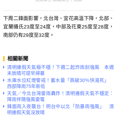
下周二鋒面影響，北台灣、宜花高溫下降，北部、
宜蘭攝氏23度至24度，中部及花東25度至28度，
南部仍有29度至32度。
相關新聞
清明連假天氣極不穩！下週二起炸雨刮強風 本週
末放晴可提早掃墓
水庫水位紅燈警戒！蓄水量「跌破30％快渴死」
西部降雨75年新低
天氣／今北台灣雷雨轟炸！清明連假天氣不穩定：
降雨伴隨強風雷電
鋒面雨入夜襲台！明台中以北「防暴雨強風」 清
明連假天氣沒放晴