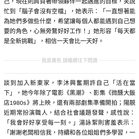
己，現在則肩負著帶領夥伴一起邁進的目標，笑說
忙到「腦子會沒有空檔」，她表示：「一直想著能
為她們多做些什麼，希望讓每個人都能遇到自己想
要的角色，心無旁鶩好好工作！」她形容「每天都
是全新挑戰」，相信一天會比一天好。
我是廣告 請繼續往下閱讀
談到加入新東家，李沐興奮期許自己「活在當
下」，她今年除了電影《黑潮》、影集《微醺大飯
店1980s》將上映，還有兩部劇集準備開拍；陽靚
近期常扮演職人，結合社會議題發聲，感性說：
「我會好好享受每一刻。」湯詠絮則害羞表示：
「謝謝老闆相信我，持續和各位姐姐們多學習，一