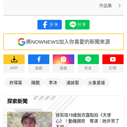
作品集
分享
分享
將NOWNEWS加入你喜愛的新聞來源
APP
追蹤
追蹤
好友
訂閱
許瑋甯
陽靚
李沐
湯詠絮
火象星座
探索新聞
徐若瑄18歲脫衣露點拍《天使
心》！動機揭密 導演：她非常了
不起