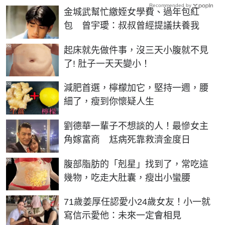
Recommended by
金城武幫忙繳姪女學費、過年包紅
包 曾宇璦：叔叔曾經提議扶養我
PR
起床就先做件事，沒三天小腹就不見
了! 肚子一天天變小！
PR
減肥首選，檸檬加它，堅持一週，腰
細了，瘦到你懷疑人生
劉德華一輩子不想談的人！最慘女主
角嫁富商 尪病死靠救濟金度日
PR
腹部脂肪的「剋星」找到了，常吃這
幾物，吃走大肚囊，瘦出小蠻腰
71歲姜厚任認愛小24歲女友！小一就
寫信示愛他：未來一定會相見