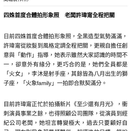
四姝首度合體拍形象照 老闆許瑋甯全程把關
日前四姝首度合體拍形象照，全黑造型氣勢滿滿，
許瑋甯從妝髮到風格定調全程把關，更親自擔任創
意與「動作」指導，她表示雖然大家認識的時間不
一，卻意外有緣分，更巧合的是，她們全員都是
「火女」，李沐是射手座，其餘皆為八月出生的獅
子座，「火象family」一拍即合默契滿分。
目前許瑋甯正忙於拍攝新片《至少還有月光》，衝
刺演員事業之餘，也得照顧公司團隊，從演員到經
紀公司老闆，她坦言轉變極大，過去只要顧好自