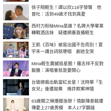
徐子翔輕生！譚以欣118字發聲 他
曾吐：活到49歲才找到真愛
西村力粉絲Mina是誰？名牌大學畢業
轉戰酒店妹 疑遭網暴直播輕生
王凱《百味》被寫出國不告而別！夏
宇禾一講台詞就哽咽 劇迷全哭
Mina輕生震撼追星圈！羅志祥不反對
飯撒：演唱會就是要開心
台玻總裁出軌當紅女星！沈時華「生
女兒」後遭拋棄 捲詐欺案神隱
63歲關之琳爆嬤孫戀！情斷陳泰銘遭
傳愛上27歲男模 本人17字闢謠