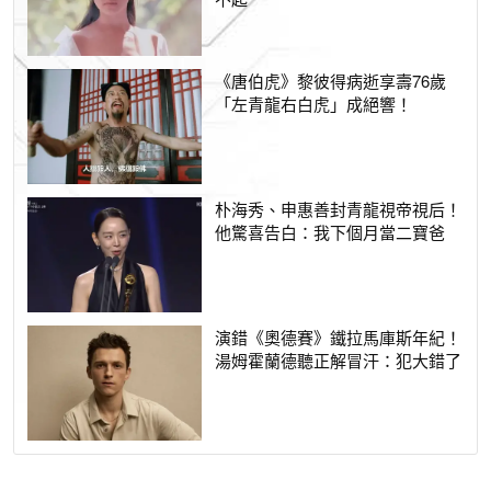
《唐伯虎》黎彼得病逝享壽76歲
「左青龍右白虎」成絕響！
朴海秀、申惠善封青龍視帝視后！
他驚喜告白：我下個月當二寶爸
演錯《奧德賽》鐵拉馬庫斯年紀！
湯姆霍蘭德聽正解冒汗：犯大錯了