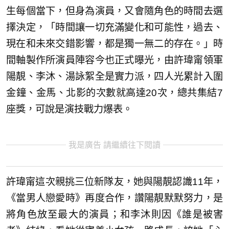
生每個當下，但身為演員，又會隨角色的時間去選
擇決定，「時間讓一切充滿變化和可能性，過去、
現在和未來交錯影響，都是獨一無二的存在。」時
間軸製作所演員陣容今也正式曝光，由許瑋甯領軍
陽靚、李沐、湯詠絮全是實力派，四人光累計入圍
金鐘、金馬、北影的次數就高達20次，總共集結7
座獎，可說是演技戰力爆表。
我是廣告 請繼續往下閱讀
許瑋甯這次親挑三位新隊友，她與陽靚認識11年，
《當男人戀愛時》再度合作，讚陽靚默默努力，是
將角色放至最大的演員；和李沐則因《誰是被害