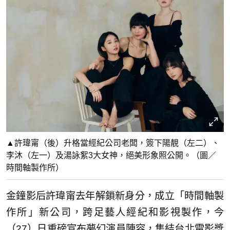
▲許瑋甯（後）升格當經紀公司老闆，簽下陽靚（左二）、
李沐（左一）及湯詠絮3大女神，絕美形象照公開。（圖／
時間軸製作所）
金鐘影后許瑋甯去年解鎖新身分，成立「時間軸製
作所」新公司，跨足藝人經紀和影視製作，今
（27）日重磅宣布夢幻演員陣容，集結台北電影獎