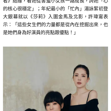
者》結緣，看她從害羞小女孩一路成長，誇她「心
的核心很穩定」；年紀最小的「忙內」湯詠絮初登
大銀幕就以《莎莉》入圍金馬及北影，許瑋甯表
示：「這些女生們的力量都是從內在挖掘出來，也
是她們身為好演員的亮點跟優點！」