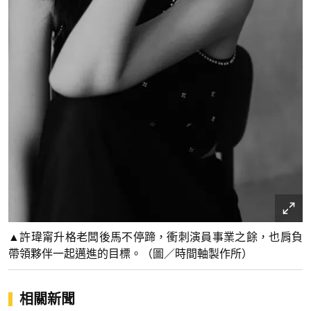
▲許瑋甯升格老闆後馬不停蹄，衝刺演員事業之餘，也肩負
帶領夥伴一起邁進的目標。（圖／時間軸製作所）
相關新聞