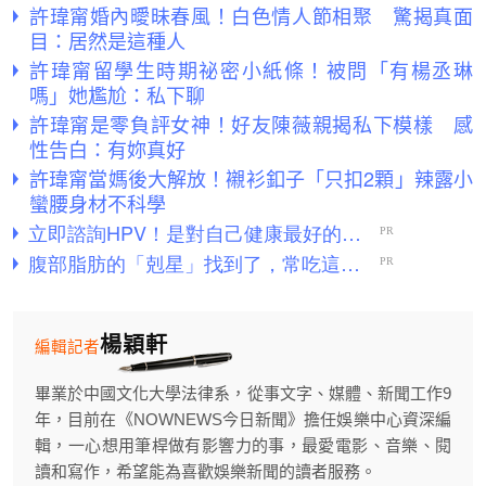
許瑋甯婚內曖昧春風！白色情人節相聚 驚揭真面
目：居然是這種人
許瑋甯留學生時期祕密小紙條！被問「有楊丞琳
嗎」她尷尬：私下聊
許瑋甯是零負評女神！好友陳薇親揭私下模樣 感
性告白：有妳真好
許瑋甯當媽後大解放！襯衫釦子「只扣2顆」辣露小
蠻腰身材不科學
楊穎軒
編輯記者
畢業於中國文化大學法律系，從事文字、媒體、新聞工作9
年，目前在《NOWNEWS今日新聞》擔任娛樂中心資深編
輯，一心想用筆桿做有影響力的事，最愛電影、音樂、閱
讀和寫作，希望能為喜歡娛樂新聞的讀者服務。