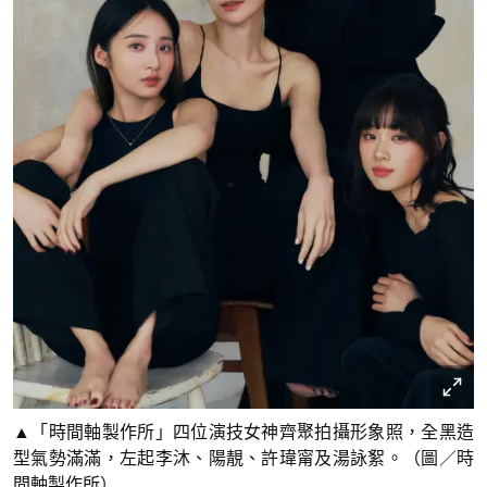
▲「時間軸製作所」四位演技女神齊聚拍攝形象照，全黑造
型氣勢滿滿，左起李沐、陽靚、許瑋甯及湯詠絮。（圖／時
間軸製作所）