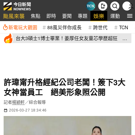
颱風來襲
娛樂
焦點
即時
要聞
專題
運動
全
新電玩大觀園
88風災伴你成長
跨世代
TCN
台大3碩士1博士畢業！姜厚任女友童芯學歷超狂 他
讚爆：比我厲害
許瑋甯升格經紀公司老闆！簽下3大
女神當員工 絕美形象照公開
記者
楊穎軒
／綜合報導
2026-03-27 18:34:46