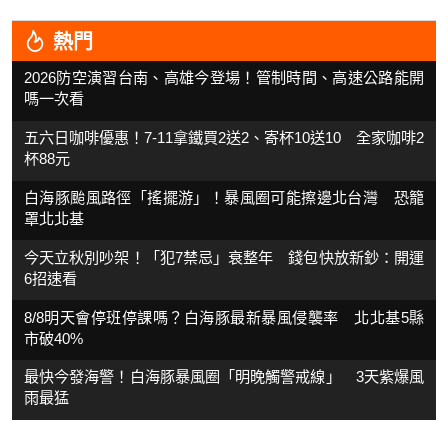
熱門
2026防空演習台南、高雄今登場！管制時間、高速公路能開
嗎一次看
五六日咖啡優惠！7-11拿鐵買2送2、寄杯10送10 全家咖啡2
杯88元
白海豚颱風路徑「搖擺游」！暴風圈可能擦邊北台灣 恐籠
罩北北基
今天立秋別吵架！「犯7禁忌」衰整年 錢包快放新鈔：開運
6招速看
8/8明天會停班停課嗎？白海豚最新暴風侵襲率 北北基5縣
市破40%
最快今發海警！白海豚暴風圈「明晚觸警戒線」 3天紫爆風
雨最猛