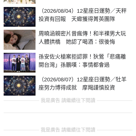
（2026/08/04）12星座日運勢／天秤
投資有回報 天蠍獲得菁英團隊
周曉涵親密片曾瘋傳！和半裸男大玩
人體拱橋 她認了喝酒：很後悔
孫安佐火槍案拒認罪！狄鶯「悲痛離
開台灣」孫鵬嘆：事情都會過
（2026/08/07）12星座日運勢／牡羊
座努力博得成就 摩羯謹慎投資
我是廣告 請繼續往下閱讀
我是廣告 請繼續往下閱讀