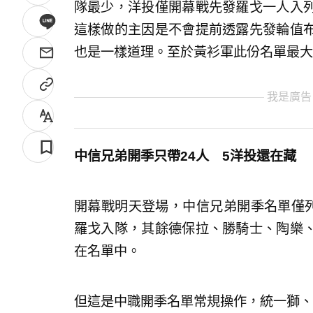
隊最少，洋投僅開幕戰先發羅戈一人入
這樣做的主因是不會提前透露先發輪值
也是一樣道理。至於黃衫軍此份名單最大
我是廣告
中信兄弟開季只帶24人 5洋投還在藏
開幕戰明天登場，中信兄弟開季名單僅列
羅戈入隊，其餘德保拉、勝騎士、陶樂
在名單中。
但這是中職開季名單常規操作，統一獅、