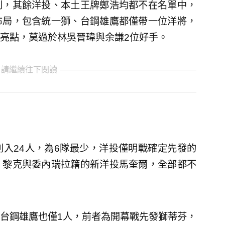
列，其餘洋投、本土王牌鄭浩均都不在名單中，
布局，包含統一獅、台鋼雄鷹都僅帶一位洋將，
亮點，莫過於林吳晉瑋與余謙2位好手。
 請繼續往下閱讀
入24人，為6隊最少，洋投僅明戰確定先發的
、黎克與委內瑞拉籍的新洋投馬奎爾，全部都不
台鋼雄鷹也僅1人，前者為開幕戰先發獅蒂芬，