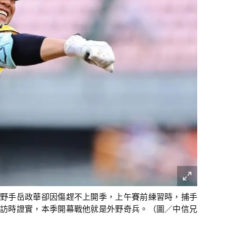
野手岳政華卻因傷趕不上開季，上午賽前練習時，捕手
訪時證實，本季開幕戰他就是外野奇兵。（圖／中信兄