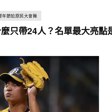
豐年節尬原民大會舞
麼只帶24人？名單最大亮點