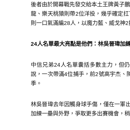
後者由於開幕戰先發交給本土王牌黃子鵬
龍、樂天桃猿則帶2位洋投，幾乎確定扛
則一口氣滿編28人，以魔力藍、威戈神
24人名單最大亮點是他們：林吳晉瑋加
中信兄弟24人名單囊括多數主力，但
說，一次帶滿4位捕手，前2號高宇杰、
季。
林吳晉瑋去年因觸身球手傷，僅在一軍出
加練一壘與外野，爭取更多出賽機會，稍