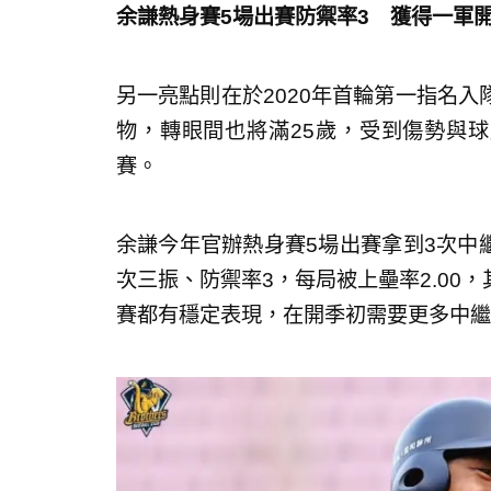
余謙熱身賽5場出賽防禦率3 獲得一軍
另一亮點則在於2020年首輪第一指名
物，轉眼間也將滿25歲，受到傷勢與球
賽。
余謙今年官辦熱身賽5場出賽拿到3次中繼
次三振、防禦率3，每局被上壘率2.00
賽都有穩定表現，在開季初需要更多中繼