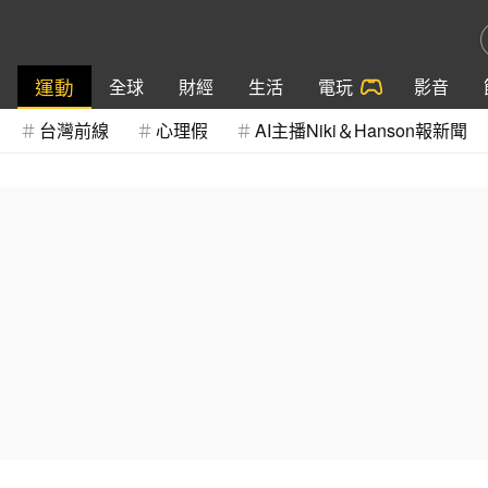
運動
全球
財經
生活
電玩
影音
台灣前線
心理假
AI主播Niki＆Hanson報新聞