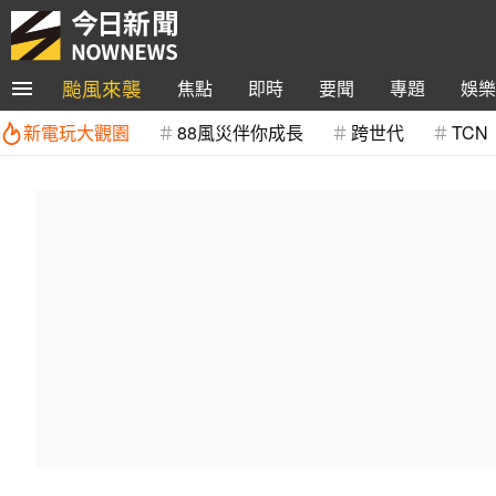
颱風來襲
焦點
即時
要聞
專題
娛樂
新電玩大觀園
88風災伴你成長
跨世代
TCN