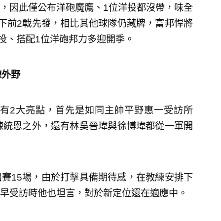
，因此僅公布洋砲魔鷹、1位洋投都沒帶，味全
下前2戰先發，相比其他球隊仍藏牌，富邦悍將
2投、搭配1位洋砲邦力多迎開季。
練外野
仍有2大亮點，首先是如同主帥平野惠一受訪所
陳統恩之外，還有林吳晉瑋與徐博瑋都從一軍開
賽15場，由於打擊具備期待感，在教練安排下
早受訪時他也坦言，對於新定位還在適應中。