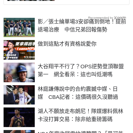
Recommended by
影／張士綸單場3安卻痛到倒地！提前
退場治療 中信兄弟回報傷勢
PR
做到這點才有資格說愛你
大谷翔平不行了？OPS逆勢登頂聯盟
第一 網全看呆：這也叫低潮嗎
林庭謙傳說中的合約震撼中媒、日
媒 CBA記者：這價碼很久沒聽過
湖人不願放走布朗尼！隊媒爆料佩林
卡沒打算交易：除非給重磅籌碼