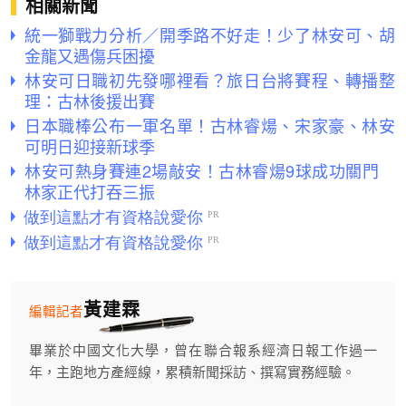
相關新聞
統一獅戰力分析／開季路不好走！少了林安可、胡
金龍又遇傷兵困擾
林安可日職初先發哪裡看？旅日台將賽程、轉播整
理：古林後援出賽
日本職棒公布一軍名單！古林睿煬、宋家豪、林安
可明日迎接新球季
林安可熱身賽連2場敲安！古林睿煬9球成功關門
林家正代打吞三振
黃建霖
編輯記者
畢業於中國文化大學，曾在聯合報系經濟日報工作過一
年，主跑地方產經線，累積新聞採訪、撰寫實務經驗。