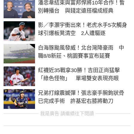
潘忠韋結束與富邦悍將10年合作！暫
別轉播台 與錢定遠搭檔成經典
影／李灝宇衝出來！老虎水手5次觸身
球引爆板凳清空 2人遭驅逐
白海豚颱風發威！北台灣降豪雨 中
職8/8新莊、桃園賽事宣布延賽
紅襪近35戰拿30勝！吉田正尚猛擊
「綠色怪物」 單場雙安表現亮眼
兄弟打線震撼彈！張志豪手腕鉤狀骨
已完成手術 許基宏右膝將動刀
我是廣告 請繼續往下閱讀