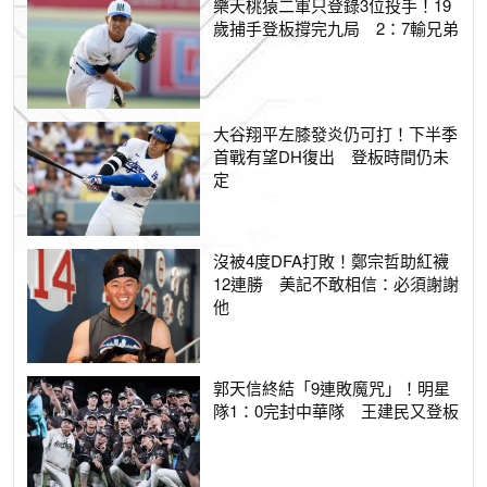
樂天桃猿二軍只登錄3位投手！19
歲捕手登板撐完九局 2：7輸兄弟
大谷翔平左膝發炎仍可打！下半季
首戰有望DH復出 登板時間仍未
定
沒被4度DFA打敗！鄭宗哲助紅襪
12連勝 美記不敢相信：必須謝謝
他
郭天信終結「9連敗魔咒」！明星
隊1：0完封中華隊 王建民又登板