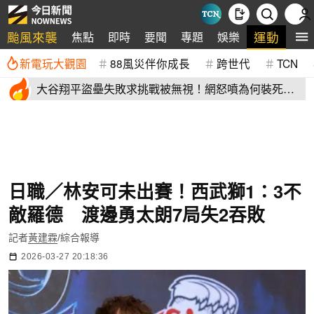
颱風來襲
運動
焦點
即時
要聞
專題
娛樂
全
新電玩大觀園
88風災伴你成長
跨世代
TCN
大谷翔平盜壘失敗求挑戰被無視！網怒噴為何裝死？
道奇教頭揭秘了
日職／林安可未出賽！西武獅1：3不
敵羅德 渡邊勇太朗7局失2吞敗
記者
黃建霖
/綜合報導
2026-03-27 20:18:36