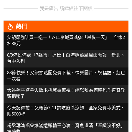
我是廣告 請繼續往下閱讀
熱門
父親節咖啡買一送一！7-11拿鐵買8送8「最後一天」 全家2
杯88元
8/9停班停課「7縣市」達標！白海豚颱風風雨預報 新北、
台中入列
88節快樂！父親節貼圖免費下載、快樂圖片、祝福語、紅包
一次看
大谷翔平盜壘失敗求挑戰被無視！網怒噴為何裝死？道奇教
頭揭秘了
今天記得搶！父親節7-11請吃麻醬涼麵 全家免費冰美式、
限5000杯
楊丞琳演唱會爆滿還賺輸王心凌！寬魚澄清「業績沒不好」
揭營收