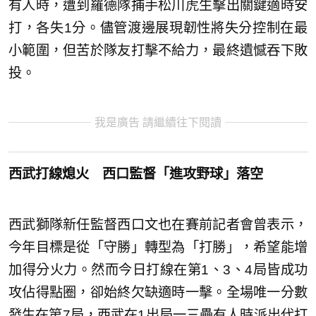
有人時，遭到羅德隊捕手松川虎生擊出關鍵適時安
打，各失1分。儘管渡邊展現韌性將失分控制在最
小範圍，但苦於隊友打擊不給力，最終遺憾吞下敗
投。
我是廣告 請繼續往下閱讀
西武打線熄火 西口監督「進攻野球」落空
西武獅隊新任監督西口文也在賽前記者會曾表示，
今年目標是從「守勝」轉型為「打勝」，希望能增
加得分火力。然而今日打線在第1、3、4局皆成功
攻佔得點圈，卻始終欠缺適時一擊。全場唯一分數
發生在第7局，西武在1出局一三壘有人時派出代打