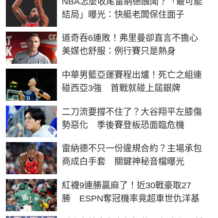
NBA怎麼收尾雷納德醜聞？「最可能
結局」曝光：快艇老闆保住面子
道奇吞6連敗！弗里曼卻直言不擔心
美媒也舒服：例行賽只是熱身
中華男籃亞運賽程出爐！死亡之組連
碰西亞3強 首戰就碰上屆銀牌
二刀流要撐不住了？大谷翔平左膝傷
勢惡化 季後賽登板恐面臨危機
雷納德不只一份違規合約？主場承包
商成白手套 關鍵神秘音檔曝光
紅襪9連勝贏麻了！近30戰豪取27
勝 ESPN奪冠機率竟超車世仇洋基