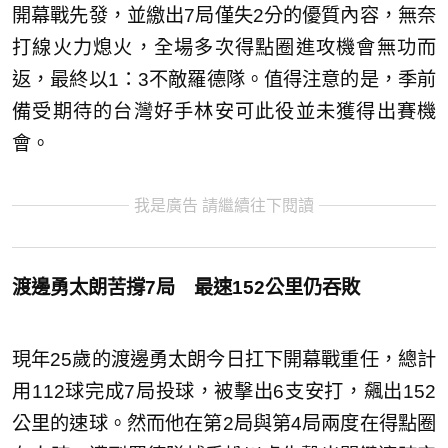
開幕戰先發，並繳出7局僅失2分的優質內容，無奈
打線火力熄火，全場多次得點圈進攻機會無功而
返，最終以1：3不敵羅德隊。值得注意的是，季前
備受期待的台灣好手林安可此役並未獲得出賽機
會。
我是廣告 請繼續往下閱讀
渡邊勇太朗苦撐7局 最速152公里仍吞敗
現年25歲的渡邊勇太朗今日扛下開幕戰重任，總計
用112球完成7局投球，被擊出6支安打，飆出152
公里的速球。然而他在第2局與第4局兩度在得點圈