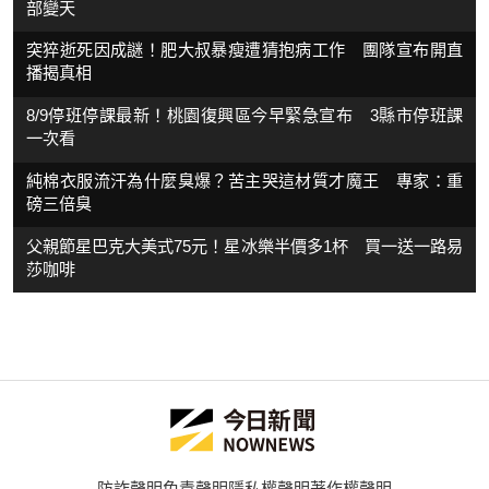
部變天
突猝逝死因成謎！肥大叔暴瘦遭猜抱病工作 團隊宣布開直
播揭真相
8/9停班停課最新！桃園復興區今早緊急宣布 3縣市停班課
一次看
純棉衣服流汗為什麼臭爆？苦主哭這材質才魔王 專家：重
磅三倍臭
父親節星巴克大美式75元！星冰樂半價多1杯 買一送一路易
莎咖啡
防詐聲明
免責聲明
隱私權聲明
著作權聲明