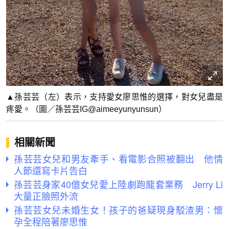
▲孫芸芸（左）表示，支持愛女廖思惟的選擇，對女兒盡是
疼愛。（圖／孫芸芸IG@aimeeyunyunsun）
相關新聞
孫芸芸女兒和男友牽手、看電影合照被翻出 他情
人節還寫卡片告白
孫芸芸身家40億女兒愛上陸劇跑龍套業務 Jerry Li
大量正臉照外流
孫芸芸女兒未婚生女！孩子的爸疑現身駁渣男：懷
孕全程陪著廖思惟