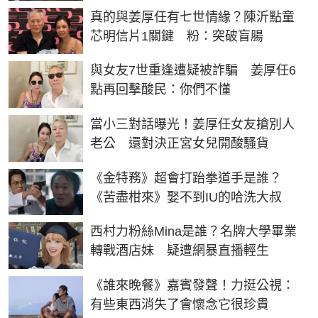
真的與姜厚任有七世情緣？陳沂點童
芯明信片1關鍵 粉：突破盲腸
與女友7世重逢遭疑被詐騙 姜厚任6
點再回擊酸民：你們不懂
當小三對話曝光！姜厚任女友搶別人
老公 還對決正宮女兒開酸騷貨
《金特務》超會打跆拳道手是誰？
《苦盡柑來》娶不到IU的哈洗大叔
西村力粉絲Mina是誰？名牌大學畢業
轉戰酒店妹 疑遭網暴直播輕生
《誰來晚餐》嘉賓發聲！力挺公視：
有些東西消失了會懷念它很珍貴