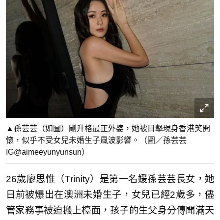
▲孫芸芸（如圖）剛升格最正外婆，她被目擊現身香港笑開
懷，似乎不受女兒未婚生子風波影響。（圖／孫芸芸
IG@aimeeyunyunsun）
26歲廖思惟（Trinity）是第一名媛孫芸芸長女，她
日前被爆出在澳洲未婚生子，女兒已經2歲多，儘
管家務事被迫搬上檯面，孩子的生父身分傳聞滿天