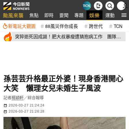
颱風來襲
娛樂
焦點
即時
要聞
專題
運動
全
新電玩大觀園
88風災伴你成長
跨世代
TCN
突猝逝死因成謎！肥大叔暴瘦遭猜抱病工作 團隊宣
布開直播揭真相
孫芸芸升格最正外婆！現身香港開心
大笑 懶理女兒未婚生子風波
記者
楊穎軒
／綜合報導
2026-03-27 21:24:24
2026-03-27 21:26:28