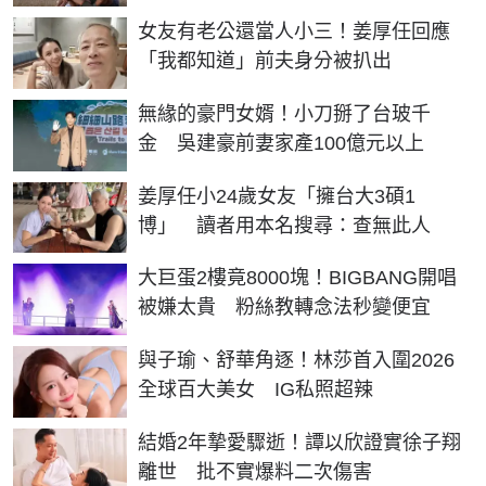
女友有老公還當人小三！姜厚任回應
「我都知道」前夫身分被扒出
無緣的豪門女婿！小刀掰了台玻千
金 吳建豪前妻家產100億元以上
姜厚任小24歲女友「擁台大3碩1
博」 讀者用本名搜尋：查無此人
大巨蛋2樓竟8000塊！BIGBANG開唱
被嫌太貴 粉絲教轉念法秒變便宜
與子瑜、舒華角逐！林莎首入圍2026
全球百大美女 IG私照超辣
結婚2年摯愛驟逝！譚以欣證實徐子翔
離世 批不實爆料二次傷害