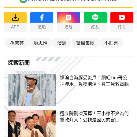
APP
追蹤
追蹤
好友
訂閱
孫芸芸
廖思惟
澳洲
微風集團
小紅書
探索新聞
慘淪白海豚受災戶！網紅Tim哥公
司淹水 貨物泡湯、員工急救電腦
遭立院刪凍預算！王小棣不爽為何
黨政介入：公視是國民的窗口