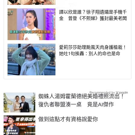
譚以欣是誰？徐子翔遺孀是手機千
金 曾登《不熙娣》獲封最美老闆
愛莉莎莎助理颱風天肉身護植栽！
她吐1句挨轟：別人的命也是命
Recommended by
蜘蛛人湯姆霍蘭德絕美婚禮照流出！
復仇者聯盟湊一桌 竟是AI傑作
PR
做到這點才有資格說愛你