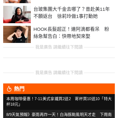
台玻集團大千金去哪了？昔赴美11年
不願返台 徐莉玲做1事打動她
HOOK長髮超正！連阿滴都看呆 粉
絲急幫告白：快帶地契來娶
我是廣告 請繼續往下閱讀
我是廣告 請繼續往下閱讀
熱門
本周咖啡優惠！7-11美式拿鐵買2送2 寄杯買10送10「特大
杯18元」
8/9天氣預報》豪雨再炸一天！白海豚颱風明天才走 下周南