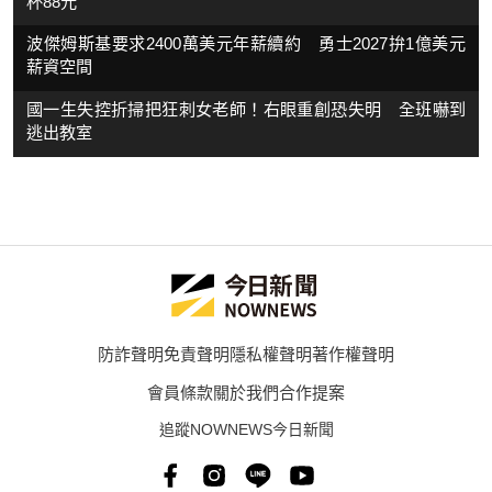
杯88元
波傑姆斯基要求2400萬美元年薪續約 勇士2027拚1億美元
薪資空間
國一生失控折掃把狂刺女老師！右眼重創恐失明 全班嚇到
逃出教室
防詐聲明
免責聲明
隱私權聲明
著作權聲明
會員條款
關於我們
合作提案
追蹤NOWNEWS今日新聞