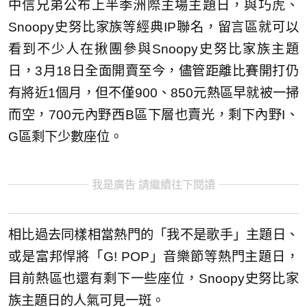
中信兄弟公布上半季洲際主場主題日，與巧虎、
Snoopy史努比家族等經典IP聯名，留言區就可以
看到不少人在揪團參與Snoopy史努比家族主題
日，3月18日全面開賣至今，儘管距離比賽開打仍
有將近1個月，但不僅900、850元熱區早就被一掃
而空，700元內野西B區下層也賣光，剩下內野I、
G區剩下少數座位。
我是廣告 請繼續往下閱讀
相比過去同樣相當熱門的「我不是歌手」主題日、
或是富邦悍將「G! POP」音樂節等熱門主題日，
目前熱區也還有剩下一些座位，Snoopy史努比家
族主題日的人氣可見一斑。