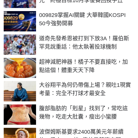
光 終極目標10月季後賽回投手丘
PR
009829掌握AI關鍵 大華韓國KOSPI
50今強勢開募
道奇先發希恩被打到下放3A！羅伯斯
罕見說重話：他太執著投球機制
PR
超神減肥神器！橘子不要直接吃，加
點這個！體重天天下降
大谷翔平為何仍帶傷上場？親吐1現實
考量：完全不打球才最安全
PR
腹部脂肪的「剋星」找到了，常吃這
幾物，吃走大肚囊，瘦出小蠻腰
波傑姆斯基要求2400萬美元年薪續