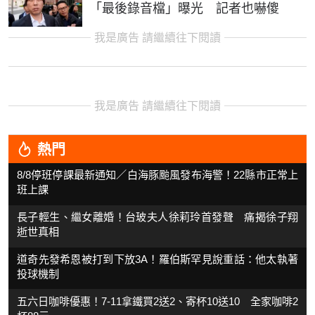
「最後錄音檔」曝光 記者也嚇傻
我是廣告 請繼續往下閱讀
我是廣告 請繼續往下閱讀
熱門
8/8停班停課最新通知／白海豚颱風發布海警！22縣市正常上
班上課
長子輕生、繼女離婚！台玻夫人徐莉玲首發聲 痛揭徐子翔
逝世真相
道奇先發希恩被打到下放3A！羅伯斯罕見說重話：他太執著
投球機制
五六日咖啡優惠！7-11拿鐵買2送2、寄杯10送10 全家咖啡2