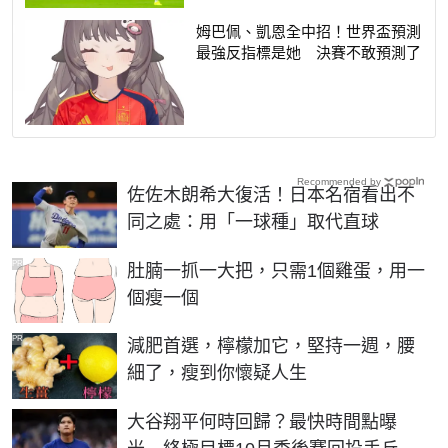
姆巴佩、凱恩全中招！世界盃預測
最強反指標是她 決賽不敢預測了
Recommended by
佐佐木朗希大復活！日本名宿看出不
同之處：用「一球種」取代直球
PR
肚腩一抓一大把，只需1個雞蛋，用一
個瘦一個
PR
減肥首選，檸檬加它，堅持一週，腰
細了，瘦到你懷疑人生
大谷翔平何時回歸？最快時間點曝