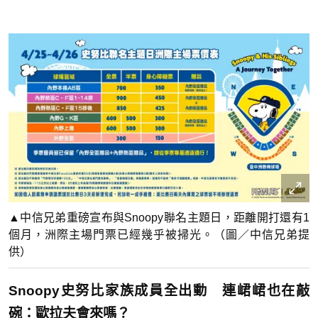
▲中信兄弟重磅宣布與Snoopy聯名主題日，距離開打還有1
個月，洲際主場門票已經幾乎被掃光。（圖／中信兄弟提
供）
Snoopy史努比家族成員全出動 連峮峮也在敲
碗：歐拉夫會來嗎？