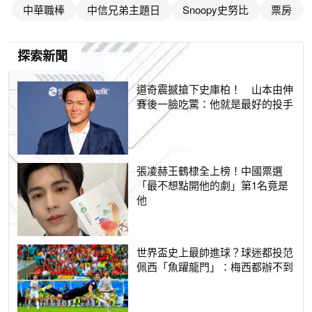
中華職棒
中信兄弟主題日
Snoopy史努比
票房
探索新聞
道奇震撼搶下史庫柏！ 山本由伸
賽後一臉吃驚：他就是最好的投手
張凌赫王鶴棣全上榜！中國票選
「最不想點開他的劇」第1名竟是
他
世界盃史上最帥進球？球迷都投范
佩西「魚躍龍門」：梅西都辦不到