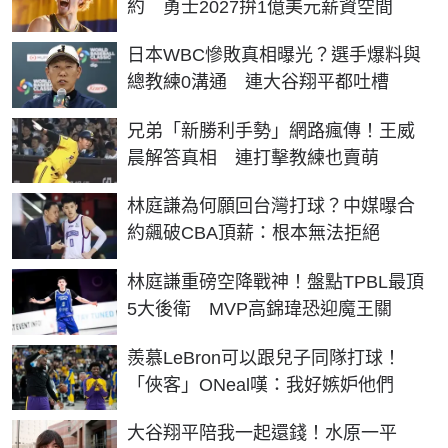
約 勇士2027拚1億美元薪資空間
日本WBC慘敗真相曝光？選手爆料與
總教練0溝通 連大谷翔平都吐槽
兄弟「新勝利手勢」網路瘋傳！王威
晨解答真相 連打擊教練也賣萌
林庭謙為何願回台灣打球？中媒曝合
約飆破CBA頂薪：根本無法拒絕
林庭謙重磅空降戰神！盤點TPBL最頂
5大後衛 MVP高錦瑋恐迎魔王關
羨慕LeBron可以跟兒子同隊打球！
「俠客」ONeal嘆：我好嫉妒他們
大谷翔平陪我一起還錢！水原一平