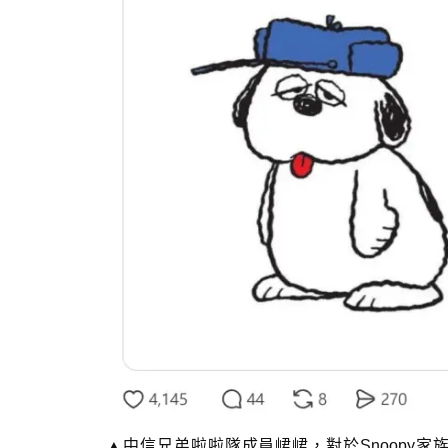
▲中信兄弟啦啦隊成員峮峮，對於Snoopy