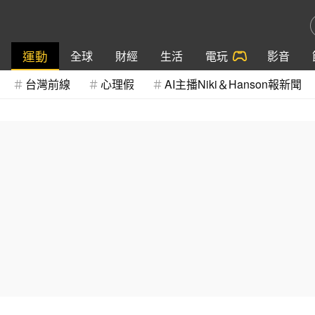
運動
全球
財經
生活
電玩
影音
台灣前線
心理假
AI主播Niki＆Hanson報新聞