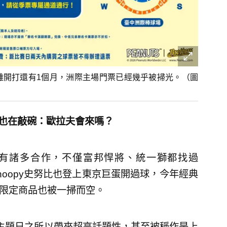
距離開打還有1個月，洲際主場門票已經幾乎被掃光。（圖
峮也在敲碗：歐拉夫會來嗎？
球就有諸多合作，不僅富邦悍將、統一獅都找過
Snoopy史努比也登上東京巨蛋開過球，今年經典
BC限定商品也被一掃而空。
比主題日之所以帶來超高話題性，甚至被稱作是上