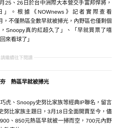
月25、26日於台中洲際大本營交手富邦悍將，
日」。根據《NOWnews》記者實際查看
月，不僅熱區全數早就被掃光，內野區也僅剩個
Snoopy真的紅超久了」、「早就買票了嘻
回來看球了」
 請繼續往下閱讀
日太夯 熱區早就被掃光
虎、Snoopy史努比家族等經典IP聯名，留言
y史努比家族主題日，3月18日全面開賣至今，儘
00、850元熱區早就被一掃而空，700元內野