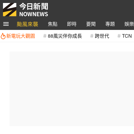
颱風來襲
焦點
即時
要聞
專題
娛樂
新電玩大觀園
88風災伴你成長
跨世代
TCN