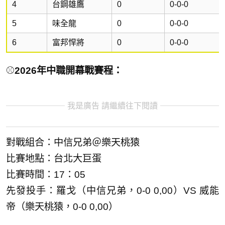
4
台鋼雄鷹
0
0-0-0
5
味全龍
0
0-0-0
6
富邦悍將
0
0-0-0
⚾
2026年中職開幕戰賽程：
我是廣告 請繼續往下閱讀
對戰組合：中信兄弟＠樂天桃猿
比賽地點：台北大巨蛋
比賽時間：17：05
先發投手：羅戈（中信兄弟，0-0 0,00）VS 威能
帝（樂天桃猿，0-0 0,00）