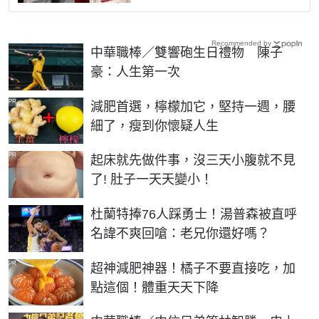
Recommended by
中華職棒／雙響砲生日禮物 陳子
豪：人生第一次
PR
減肥首選，檸檬加它，堅持一週，腰
細了，瘦到你懷疑人生
PR
起床就先做件事，沒三天小腹就不見
了! 肚子一天天變小！
杜蘭特捧76人踩勇士！湯普森被直呼
名諱不爽回嗆：老兄你還好嗎？
PR
超神減肥神器！橘子不要直接吃，加
點這個！體重天天下降