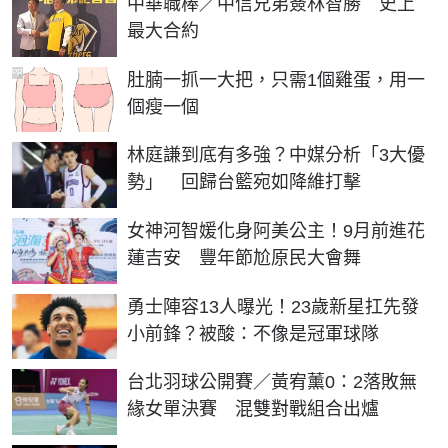
中華職棒／中信兄弟簽林智勝 史上
最大合約
PR
肚腩一抓一大把，只需1個雞蛋，用一
個瘦一個
林庭謙到底有多強？中媒分析「3大優
勢」 回歸台籃宛如降維打擊
女神河智媛化身阿美公主！9月前進花
蓮吉安 豐年節尬原民大會舞
勇士陣容13人曝光！23歲新星扛先發
小前鋒？被酸：不像是冠軍球隊
台北羽球公開賽／黃宥薰0：2落敗無
緣女單決賽 混雙對戰組合出爐