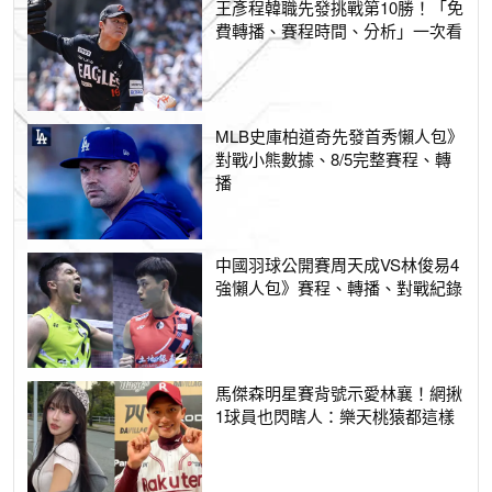
王彥程韓職先發挑戰第10勝！「免
費轉播、賽程時間、分析」一次看
MLB史庫柏道奇先發首秀懶人包》
對戰小熊數據、8/5完整賽程、轉
播
中國羽球公開賽周天成VS林俊易4
強懶人包》賽程、轉播、對戰紀錄
馬傑森明星賽背號示愛林襄！網揪
1球員也閃瞎人：樂天桃猿都這樣