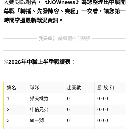
大賽對戰組合，
《NOWnews》為您整理出中職開
幕戰「轉播、先發陣容、賽程」一次看，讓您第一
時間掌握最新戰況資訊。
我是廣告 請繼續往下閱讀
⚾
2026年中職上半季戰績表：
排名
球隊
出賽數
勝-敗-和
1
樂天桃猿
0
0-0-0
2
中信兄弟
0
0-0-0
3
統一獅
0
0-0-0