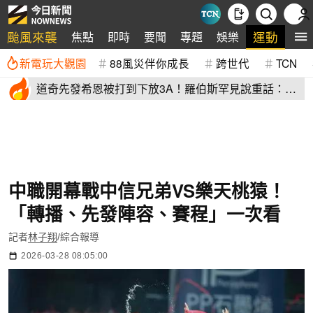
颱風來襲
運動
焦點
即時
要聞
專題
娛樂
全
新電玩大觀園
88風災伴你成長
跨世代
TCN
道奇先發希恩被打到下放3A！羅伯斯罕見說重話：他
太執著投球機制
中職開幕戰中信兄弟VS樂天桃猿！
「轉播、先發陣容、賽程」一次看
記者
林子翔
/綜合報導
2026-03-28 08:05:00