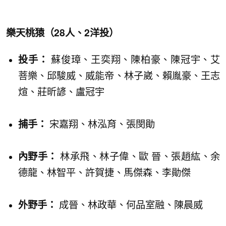
樂天桃猿
（28人、2洋投）
投手：
蘇俊璋、王奕翔、陳柏豪、陳冠宇、艾
菩樂、邱駿威、威能帝、林子崴、賴胤豪、王志
煊、莊昕諺、盧冠宇
捕手：
宋嘉翔、林泓育、張閔勛
內野手：
林承飛、林子偉、歐 晉、張趙紘、余
德龍、林智平、許賀捷、馬傑森、李勛傑
外野手：
成晉、林政華、何品室融、陳晨威