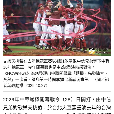
▲樂天桃猿在去年總冠軍賽以4勝1敗擊敗中信兄弟奪下中職
36年總冠軍，今年開幕戰也是由2隊重演精采對決。
《NOWnews》為您整理出中職開幕戰「轉播、先發陣容、
賽程」一次看，讓您第一時間掌握最新戰況資訊。（圖／記
者葉政勳攝 ,2025.10.27）
2026年中華職棒開幕戰今（28）日開打，由中信
兄弟對戰樂天桃猿，於台北大巨蛋重演去年的台灣