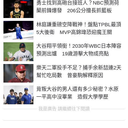
勇士找到高砲台接班人？NBC預測荷
蘭前鋒爆發 206公分擅長抓籃板
林庭謙重磅空降戰神！盤點TPBL最頂
5大後衛 MVP高錦瑋恐迎魔王關
大谷翔平領銜！2030年WBC日本陣容
預測出爐 19歲游擊大物成亮點
樂天二軍投手不足？捕手余新喆連2天
幫忙吃局數 曾豪駒解釋原因
背叛大谷的男人還有多少秘密？水原
一平高中沒畢業 造假大學學歷
我是廣告 請繼續往下閱讀