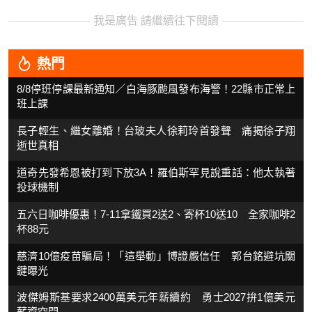
我是廣告 請繼續往下閱讀
熱門
8/8停班停課最新通知／白海豚颱風發布海警！22縣市正常上
班上課
長子輕生、繼女離婚！台玻夫人徐莉玲首發聲 痛揭徐子翔
逝世真相
道奇先發希恩被打到下放3A！羅伯斯罕見說重話：他太執著
投球機制
五六日咖啡優惠！7-11拿鐵買2送2、寄杯10送10 全家咖啡2
杯88元
慈濟10億疫苗騙局！「這舉動」博證嚴信任 郭台銘避坑關
鍵曝光
波傑姆斯基要求2400萬美元年薪續約 勇士2027拚1億美元
薪資空間