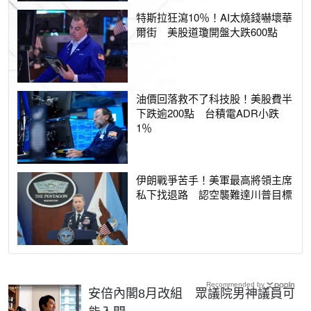
特斯拉狂瀉10％！AI太燒錢嚇壞華
爾街 美股道瓊開盤大跌600點
油價回落救不了科技股！美股費半
下跌逾200點 台積電ADR小跌
1％
伊朗戰爭苦手！美軍最高將領主席
私下找退路 認空襲難達川普目標
Recommended by
安倍內閣8月改組 眾議院男神議員可