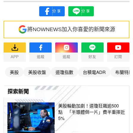
分享
分享
將NOWNEWS加入你喜愛的新聞來源
APP
追蹤
追蹤
好友
訂閱
美股
美股收盤
道瓊指數
台積電ADR
布蘭特原
探索新聞
美股輪動加劇！道瓊狂飆逾500
點 「半導體倒一片」費半重摔近
5%