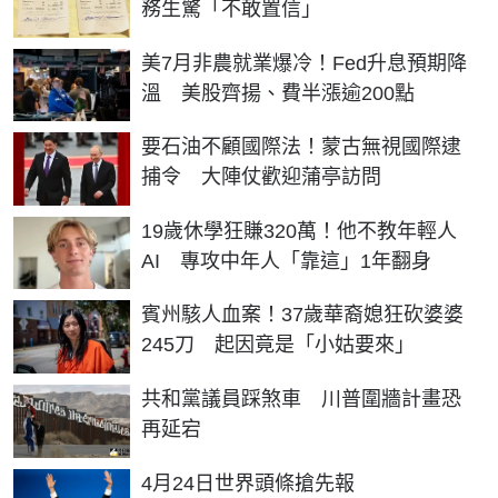
務生驚「不敢置信」
美7月非農就業爆冷！Fed升息預期降
溫 美股齊揚、費半漲逾200點
要石油不顧國際法！蒙古無視國際逮
捕令 大陣仗歡迎蒲亭訪問
19歲休學狂賺320萬！他不教年輕人
AI 專攻中年人「靠這」1年翻身
賓州駭人血案！37歲華裔媳狂砍婆婆
245刀 起因竟是「小姑要來」
共和黨議員踩煞車 川普圍牆計畫恐
再延宕
4月24日世界頭條搶先報