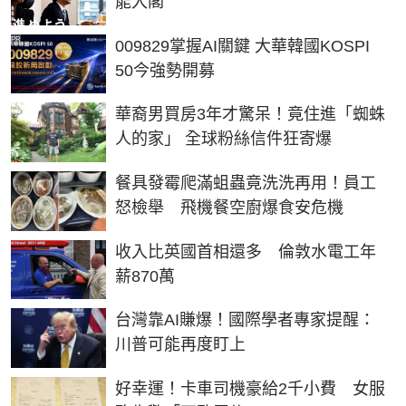
能入閣
PR
009829掌握AI關鍵 大華韓國KOSPI
50今強勢開募
華裔男買房3年才驚呆！竟住進「蜘蛛
人的家」 全球粉絲信件狂寄爆
餐具發霉爬滿蛆蟲竟洗洗再用！員工
怒檢舉 飛機餐空廚爆食安危機
收入比英國首相還多 倫敦水電工年
薪870萬
台灣靠AI賺爆！國際學者專家提醒：
川普可能再度盯上
好幸運！卡車司機豪給2千小費 女服