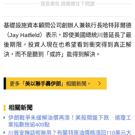
我是廣告 請繼續往下閱讀
基礎設施資本顧問公司創辦人兼執行長哈特菲爾德
（Jay Hatfield）表示，即使美國總統川普延長了最
後期限，投資人現在也希望看到衝突得到真正解
決，而不是聽到「或許」能得到解決。
更多「
」相關新聞。
美以聯手轟伊朗
相關新聞
伊朗戰爭未緩解油價再漲！美股開盤下跌 道瓊工
業指數挫逾400點
川普安撫話術無用？布蘭特原油價格漲回110美元大