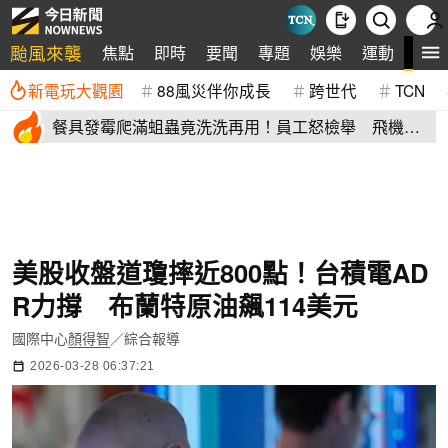
颱風來襲
全
焦點
即時
要聞
專題
娛樂
運動
新電玩大觀園
88風災伴你成長
跨世代
TCN
餐具發霉爬滿蛆蟲竟洗洗再用！員工怒檢舉 飛機餐
空廚爆食安危機
美股收盤道瓊摔近800點！台積電AD
R力撐 布蘭特原油飆114美元
國際中心
顏得智
／綜合報導
2026-03-28 06:37:21