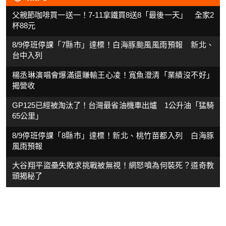
父親節咖啡買一送一！7-11拿鐵買8送8「最後一天」 全家2
杯88元
8/9停班停課「7縣市」達標！白海豚颱風風雨預報 新北、
台中入列
楊丞琳演唱會爆滿還賺輸王心凌！寬魚澄清「業績沒不好」
揭營收
GP125已經被淘汰了！台灣最省油機車出爐 1公升油「猛騎
65公里」
8/9停班停課「8縣市」達標！新北、桃竹苗都入列 白海豚
風雨預報
大谷翔平盜壘失敗求挑戰被無視！網怒噴為何裝死？道奇教
頭揭秘了