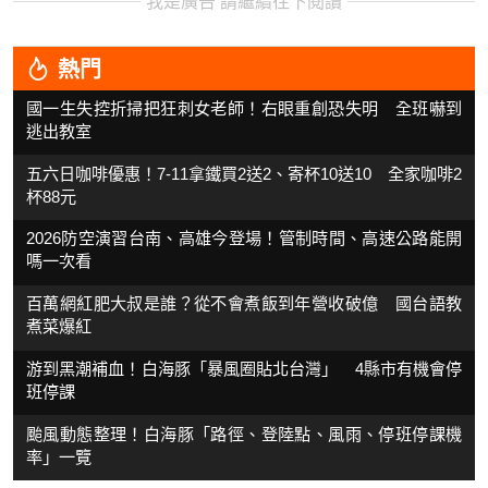
我是廣告 請繼續往下閱讀
熱門
國一生失控折掃把狂刺女老師！右眼重創恐失明 全班嚇到
逃出教室
五六日咖啡優惠！7-11拿鐵買2送2、寄杯10送10 全家咖啡2
杯88元
2026防空演習台南、高雄今登場！管制時間、高速公路能開
嗎一次看
百萬網紅肥大叔是誰？從不會煮飯到年營收破億 國台語教
煮菜爆紅
游到黑潮補血！白海豚「暴風圈貼北台灣」 4縣市有機會停
班停課
颱風動態整理！白海豚「路徑、登陸點、風雨、停班停課機
率」一覽