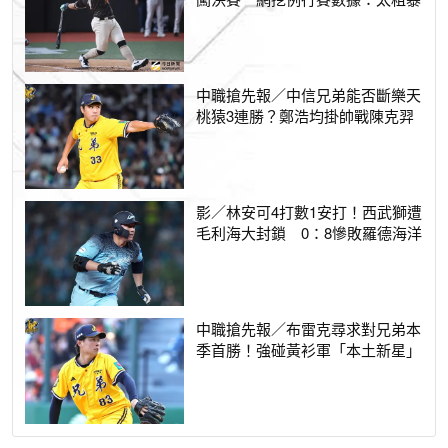
中職搶先報／中信兄弟能否斷樂天
桃猿3連勝？鄭浩均掛帥戰陳克羿
影／林安可4打數1安打！西武獅遭
毛利海大封鎖 0：8慘敗羅德海洋
中職搶先報／布雷克尋求對兄弟本
季首勝！強碰黃衫軍「本土新星」