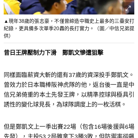
▲現年38歲的張志豪，不僅曾締造中職史上最多的三壘安打
紀錄，更具備多次單季20轟的長打實力。（圖／中信兄弟提
供）
昔日王牌壓制力下滑 鄭凱文慘遭狙擊
同樣面臨薪資大斬的還有37歲的資深投手鄭凱文。
曾效力於日本職棒阪神虎隊的他，返台後一直是中
信兄弟倚重的本土先發王牌，以精準控球與極具引
誘性的變化球見長，為球隊調度上的一枚活棋。
但是鄭凱文上一季出賽22場（包含16場後援與6場
先發），主投53.2局雖拿下3勝3敗，但防禦率卻飆