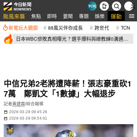
颱風來襲
運動
焦點
即時
要聞
專題
娛樂
全
新電玩大觀園
88風災伴你成長
跨世代
TCN
日本WBC慘敗真相曝光？選手爆料與總教練0溝通
連大谷翔平都吐槽
中信兄弟2老將遭降薪！張志豪重砍1
7萬 鄭凱文「1數據」大幅退步
記者
黃建霖
/綜合報導
2026-03-28 09:45:28
2026-03-28 09:54:01