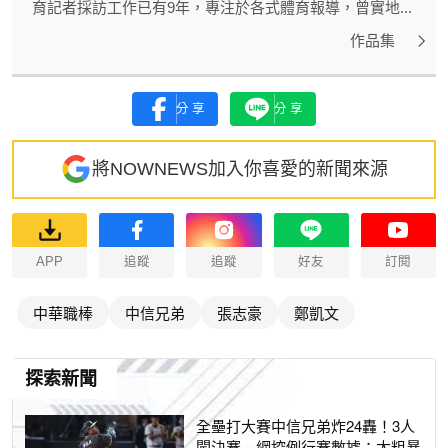
育記者採訪工作已有9年，專注於各式體育報導，曾實地...
作品集
分享
分享
將NOWNEWS加入你喜愛的新聞來源
APP
追蹤
追蹤
好友
訂閱
中華職棒
中信兄弟
張志豪
鄭凱文
探索新聞
全壘打大賽中信兄弟炸24轟！3人
闖決賽 網挖例行賽數據：太粗暴