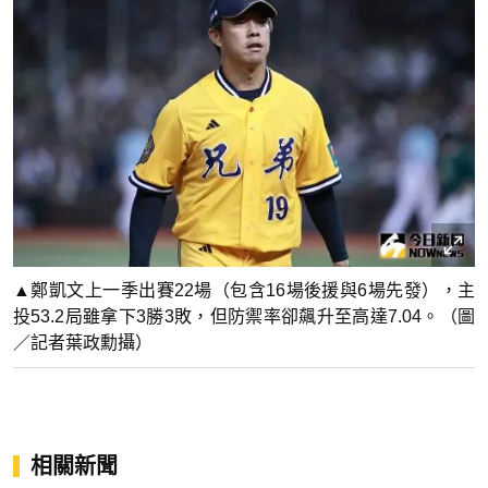
▲鄭凱文上一季出賽22場（包含16場後援與6場先發），主
投53.2局雖拿下3勝3敗，但防禦率卻飆升至高達7.04。（圖
／記者葉政勳攝）
相關新聞