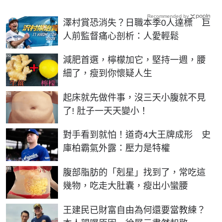
Recommended by
澤村賞恐消失？日職本季0人達標 巨
人前監督痛心剖析：人愛輕鬆
PR
減肥首選，檸檬加它，堅持一週，腰
細了，瘦到你懷疑人生
PR
起床就先做件事，沒三天小腹就不見
了! 肚子一天天變小！
對手看到就怕！道奇4大王牌成形 史
庫柏霸氣外露：壓力是特權
PR
腹部脂肪的「剋星」找到了，常吃這
幾物，吃走大肚囊，瘦出小蠻腰
王建民已財富自由為何還要當教練？