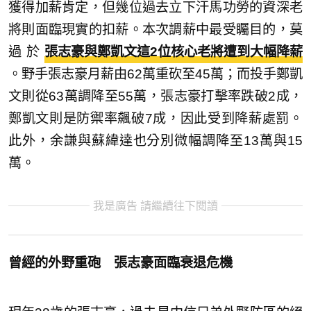
獲得加薪肯定，但幾位過去立下汗馬功勞的資深老
將則面臨現實的扣薪。本次調薪中最受矚目的，莫
過於
張志豪與鄭凱文這2位核心老將遭到大幅降薪
。野手張志豪月薪由62萬重砍至45萬；而投手鄭凱
文則從63萬調降至55萬，張志豪打擊率跌破2成，
鄭凱文則是防禦率飆破7成，因此受到降薪處罰。
此外，余謙與蘇緯達也分別微幅調降至13萬與15
萬。
我是廣告 請繼續往下閱讀
曾經的外野重砲 張志豪面臨衰退危機