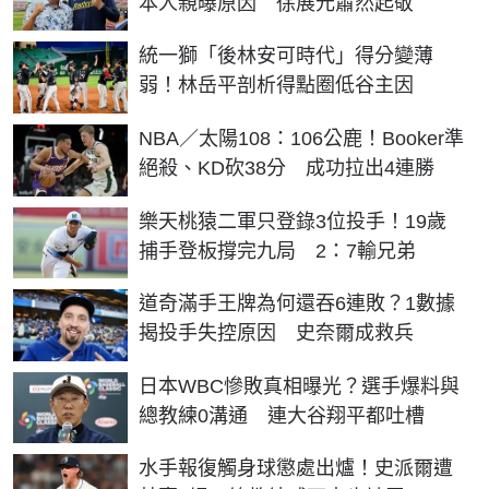
本人親曝原因 徐展元肅然起敬
統一獅「後林安可時代」得分變薄
弱！林岳平剖析得點圈低谷主因
NBA／太陽108：106公鹿！Booker準
絕殺、KD砍38分 成功拉出4連勝
樂天桃猿二軍只登錄3位投手！19歲
捕手登板撐完九局 2：7輸兄弟
道奇滿手王牌為何還吞6連敗？1數據
揭投手失控原因 史奈爾成救兵
日本WBC慘敗真相曝光？選手爆料與
總教練0溝通 連大谷翔平都吐槽
水手報復觸身球懲處出爐！史派爾遭