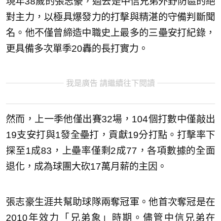
現年38歲的張志豪，過去是中信兄弟外野防區的絕
對主力，以極具爆發力的打擊與精湛的守備判斷聞
名。他不僅曾締造中職史上最多的三壘安打紀錄，
更具備多次單季20轟的長打實力。
我是廣告 請繼續往下閱讀
然而，上一季他僅出賽32場，104個打數中僅敲出
19支安打與1發全壘打，貢獻19分打點。打擊率下
探至1成83，上壘率僅剩2成77，各項數據的全面
退化，成為球團大砍17萬月薪的主因。
張志豪生涯共幫助球隊兩奪冠軍。他首次奪冠是在
2010年效力「兄弟象」時期。儘管中信兄弟在