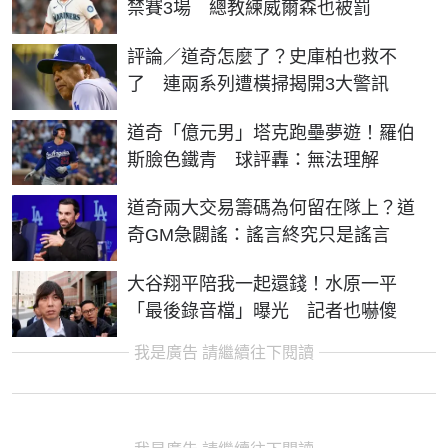
禁賽3場 總教練威爾森也被罰
評論／道奇怎麼了？史庫柏也救不
了 連兩系列遭橫掃揭開3大警訊
道奇「億元男」塔克跑壘夢遊！羅伯
斯臉色鐵青 球評轟：無法理解
道奇兩大交易籌碼為何留在隊上？道
奇GM急闢謠：謠言終究只是謠言
大谷翔平陪我一起還錢！水原一平
「最後錄音檔」曝光 記者也嚇傻
我是廣告 請繼續往下閱讀