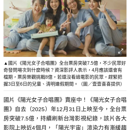
▲國片《陽光女子合唱團》全台票房突破7.5億，不少民眾好
奇發問場次到什麼時候？資深影評人表示，4月應該還會有
檔期，票房樂觀挑戰8億，若還沒看過電影的民眾，趕緊把
握3日至6日的兒童、清明連假期間。（圖／壹壹喜喜提供）
國片《陽光女子合唱團》賣座中！《陽光女子合唱
團》自去（2025）年12月31日上映至今，全台票
房突破7.5億，持續刷新台灣影視紀錄，該片各大
影院上映近4個月，「陽光宇宙」渲染力有漸緩趨