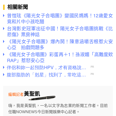
相關新聞
曾愷玹《陽光女子合唱團》變國民媽媽！12歲愛女
竟和片中小孩吃醋
台灣影史冠軍出征中國！陽光女子合唱團挑戰《比
悲傷》票房神話
《陽光女子合唱團》爆內鬨！陳意涵嚼舌根惹火安
心亞 拍戲問題多
《陽光女子合唱團》彩蛋再＋1！孫淑媚「高難度欸
RAP」惹怒安心亞
黃聖凱
編輯記者
嗨，我是黃聖凱，一名以文字為志業的新聞工作者。目前
任職NOWNEWS今日新聞娛樂中心記者。