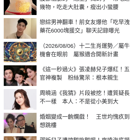
幾物，吃走大肚囊，瘦出小蠻腰
戀綜男神翻車！前女友爆他「吃早洩
藥花6000塊援交」聊天記錄曝光
（2026/08/06）十二生肖運勢／屬牛
機會在眼前 屬猴適合開新計畫
《這一秒過火》張凌赫兒子爆紅！五
官神複製 粉絲驚呆：根本親生
周曉涵《我猜》片段被挖！遭質疑長
不一樣 本人：不是從小美到大
婚姻變成一齣爛戲！ 王世均愧疚到
想跳樓