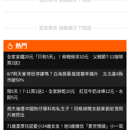
我是廣告 請繼續往下閱讀
熱門
全家拿鐵20元「只有5天」！柳橙綠茶10元 父親節7-11咖啡
買2送2
8/7明天會停班停課嗎？白海豚暴風侵襲率飆升 北北基6縣
市破50%
限5天！7-11買1送1、全家餅乾10元 紅豆牛奶冰棒12元、水
餃5元
周杰倫遭中國狗仔爆料有私生子！同框緋聞女股東劉若雪照
片被挖出
71歲姜厚任認愛小24歲女友！她3歲確信「累世情緣」小一寫