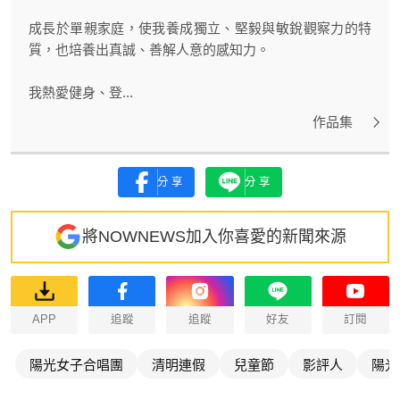
成長於單親家庭，使我養成獨立、堅毅與敏銳觀察力的特
質，也培養出真誠、善解人意的感知力。
我熱愛健身、登...
作品集
分享
分享
將NOWNEWS加入你喜愛的新聞來源
APP
追蹤
追蹤
好友
訂閱
陽光女子合唱團
清明連假
兒童節
影評人
陽光