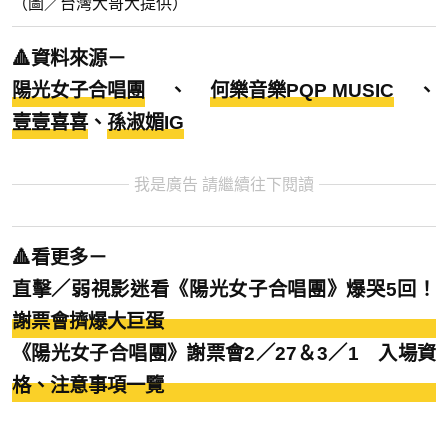
（圖／台灣大哥大提供）
🔺資料來源－
陽光女子合唱團
、
何樂音樂PQP MUSIC
、
壹壹喜喜
、
孫淑媚IG
我是廣告 請繼續往下閱讀
🔺看更多－
直擊／弱視影迷看《陽光女子合唱團》爆哭5回！
謝票會擠爆大巨蛋
《陽光女子合唱團》謝票會2／27＆3／1 入場資
格、注意事項一覽