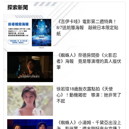
探索新聞
《吉伊卡哇》電影第二週特典！
8/7送前導海報 敲碗日本限定貼
紙
《蜘蛛人》奈德房間掛《火影忍
者》海報 竟是導演埋的真人版伏
筆
徐若瑄18歲脫衣露點拍《天使
心》！動機揭密 導演：她非常了
不起
《蜘蛛人》小湯姆、千黛亞出沒上
海 影迷驚：週末剛好來台宣傳？