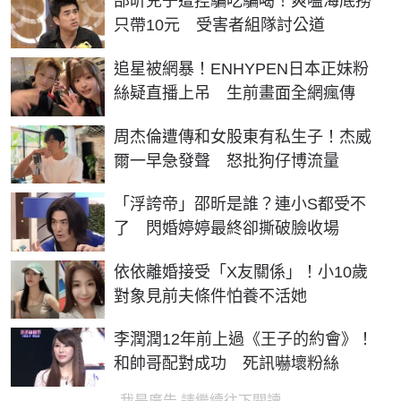
邵昕兒子遭控騙吃騙喝！爽嗑海底撈
只帶10元 受害者組隊討公道
追星被網暴！ENHYPEN日本正妹粉
絲疑直播上吊 生前畫面全網瘋傳
周杰倫遭傳和女股東有私生子！杰威
爾一早急發聲 怒批狗仔博流量
「浮誇帝」邵昕是誰？連小S都受不
了 閃婚婷婷最終卻撕破臉收場
依依離婚接受「X友關係」！小10歲
對象見前夫條件怕養不活她
李潤潤12年前上過《王子的約會》！
和帥哥配對成功 死訊嚇壞粉絲
我是廣告 請繼續往下閱讀