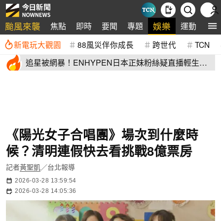
颱風來襲
娛樂
焦點
即時
要聞
專題
運動
全
新電玩大觀園
88風災伴你成長
跨世代
TCN
追星被網暴！ENHYPEN日本正妹粉絲疑直播輕生
生前畫面全網瘋傳
《陽光女子合唱團》場次到什麼時
候？清明連假快去看挑戰8億票房
記者
黃聖凱
／台北報導
2026-03-28 13:59:54
2026-03-28 14:05:36