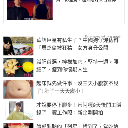
Recommended by
華語巨星有私生子？中國狗仔爆猛料
「周杰倫被狂猜」女方身分公開
PR
減肥首選，檸檬加它，堅持一週，腰
細了，瘦到你懷疑人生
PR
起床就先做件事，沒三天小腹就不見
了! 肚子一天天變小！
才說要停下腳步！蔡阿嘎9天後開工賺
錢了 曬工作照：新企劃開拍
PR
腹部脂肪的「剋星」找到了，常吃這