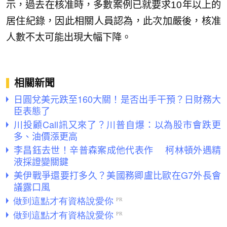
示，過去在核准時，多數案例已就要求10年以上的
居住紀錄，因此相關人員認為，此次加嚴後，核准
人數不太可能出現大幅下降。
相關新聞
日圓兌美元跌至160大關！是否出手干預？日財務大
臣表態了
川投顧Call訊又來了？川普自爆：以為股市會跌更
多、油價漲更高
李昌鈺去世！辛普森案成他代表作 柯林頓外遇精
液採證變關鍵
美伊戰爭還要打多久？美國務卿盧比歐在G7外長會
議露口風