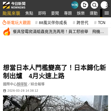
颱風來襲
全
焦點
即時
要聞
專題
娛樂
運動
新電玩大觀園
88風災伴你成長
跨世代
TCN
餐具發霉爬滿蛆蟲竟洗洗再用！員工怒檢舉 飛機餐
空廚爆食安危機
想當日本人門檻變高了！日本歸化新
制出爐 4月火速上路
國際中心
顏得智
／綜合報導
2026-03-28 14:38:12