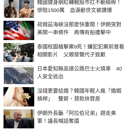
韓國健身網紅轉戰股市扛不動槓桿！
慘賠1500萬 血淚勸世文被讚爆
荷姆茲海峽沒那麼快重開！伊朗突對
美開一串條件 再傳有船遭擊中
泰國校園槍擊案9死！嫌犯犯案前曾看
相關影片 父親發聲代子致歉
日本愛知縣高速公路巴士火燒車 40
人安全逃出
沒錢更要結婚？韓國年輕人瘋「婚姻
槓桿」 雙薪、貸款拚買房
伊朗外長籲「阿拉伯兄弟」趕走美
軍！議長喊話奪還