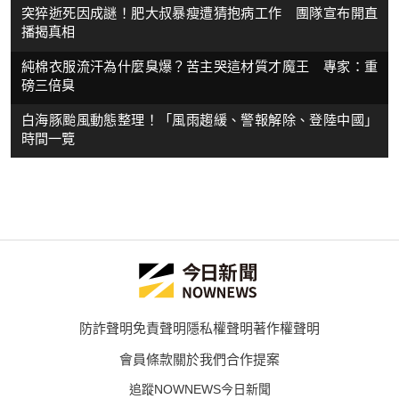
突猝逝死因成謎！肥大叔暴瘦遭猜抱病工作 團隊宣布開直
播揭真相
純棉衣服流汗為什麼臭爆？苦主哭這材質才魔王 專家：重
磅三倍臭
白海豚颱風動態整理！「風雨趨緩、警報解除、登陸中國」
時間一覽
防詐聲明
免責聲明
隱私權聲明
著作權聲明
會員條款
關於我們
合作提案
追蹤NOWNEWS今日新聞