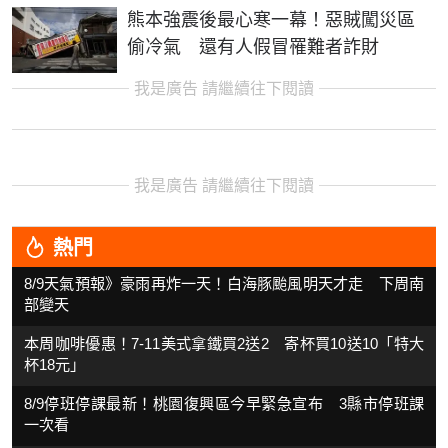
熊本強震後最心寒一幕！惡賊闖災區
偷冷氣 還有人假冒罹難者詐財
我是廣告 請繼續往下閱讀
我是廣告 請繼續往下閱讀
熱門
8/9天氣預報》豪雨再炸一天！白海豚颱風明天才走 下周南
部變天
本周咖啡優惠！7-11美式拿鐵買2送2 寄杯買10送10「特大
杯18元」
8/9停班停課最新！桃園復興區今早緊急宣布 3縣市停班課
一次看