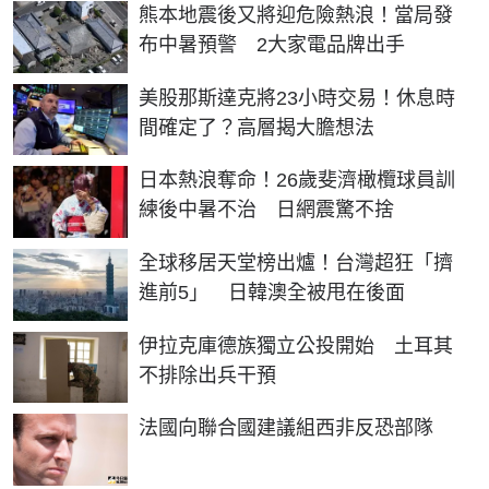
熊本地震後又將迎危險熱浪！當局發
布中暑預警 2大家電品牌出手
美股那斯達克將23小時交易！休息時
間確定了？高層揭大膽想法
日本熱浪奪命！26歲斐濟橄欖球員訓
練後中暑不治 日網震驚不捨
全球移居天堂榜出爐！台灣超狂「擠
進前5」 日韓澳全被甩在後面
伊拉克庫德族獨立公投開始 土耳其
不排除出兵干預
法國向聯合國建議組西非反恐部隊