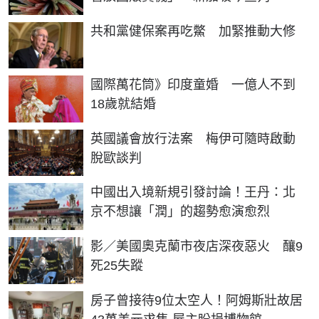
共和黨健保案再吃鱉 加緊推動大修
國際萬花筒》印度童婚 一億人不到
18歲就結婚
英國議會放行法案 梅伊可隨時啟動
脫歐談判
中國出入境新規引發討論！王丹：北
京不想讓「潤」的趨勢愈演愈烈
影／美國奧克蘭市夜店深夜惡火 釀9
死25失蹤
房子曾接待9位太空人！阿姆斯壯故居