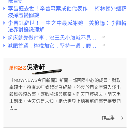
統首例
李昌鈺去世！辛普森案成他代表作 柯林頓外遇精
液採證變關鍵
李昌鈺辭世！一生之中最感謝她 美檢憶：李翻轉
法界對鑑識理解
倪浩軒
編輯記者
《NOWNEWS今日新聞》新聞一部國際中心的成員，財政
學碩士，擁有10年媒體從業經驗，熱衷於用文字深入淺出
報導各類故事，喜歡閱讀與觀察。昨天已經過去，明天尚
未到來，今天仍是未知，相信世界上總有新鮮事等待我們
去...
作品集