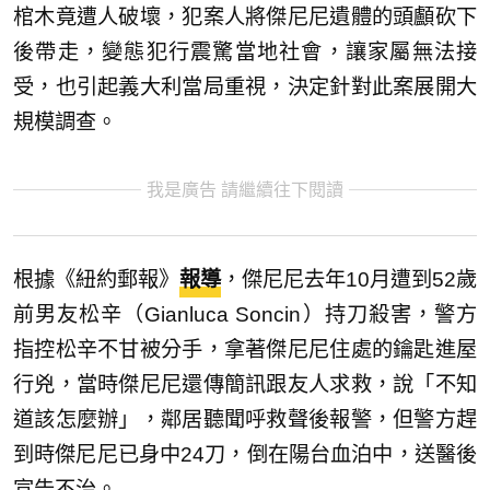
棺木竟遭人破壞，犯案人將傑尼尼遺體的頭顱砍下
後帶走，變態犯行震驚當地社會，讓家屬無法接
受，也引起義大利當局重視，決定針對此案展開大
規模調查。
我是廣告 請繼續往下閱讀
根據《紐約郵報》
報導
，傑尼尼去年10月遭到52歲
前男友松辛（Gianluca Soncin）持刀殺害，警方
指控松辛不甘被分手，拿著傑尼尼住處的鑰匙進屋
行兇，當時傑尼尼還傳簡訊跟友人求救，說「不知
道該怎麼辦」，鄰居聽聞呼救聲後報警，但警方趕
到時傑尼尼已身中24刀，倒在陽台血泊中，送醫後
宣告不治。