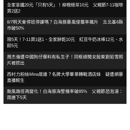
全家拿鐵20元「只有5天」！柳橙綠茶10元 父親節7-11咖啡
買2送2
8/7明天會停班停課嗎？白海豚暴風侵襲率飆升 北北基6縣
市破50%
限5天！7-11買1送1、全家餅乾10元 紅豆牛奶冰棒12元、水
餃5元
周杰倫遭中國狗仔爆料有私生子！同框緋聞女股東劉若雪照
片被挖出
西村力粉絲Mina是誰？名牌大學畢業轉戰酒店妹 疑遭網暴
直播輕生
颱風路徑再變化！白海豚海警機率破85% 父親節恐泡湯：
雨連下5天