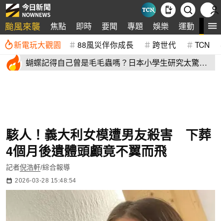
颱風來襲
全
焦點
即時
要聞
專題
娛樂
運動
新電玩大觀園
88風災伴你成長
跨世代
TCN
蝴蝶記得自己曾是毛毛蟲嗎？日本小學生研究太驚
豔 學者也好奇
駭人！義大利女模遭男友殺害 下葬
4個月後遺體頭顱竟不翼而飛
記者
倪浩軒
/綜合報導
2026-03-28 15:48:54