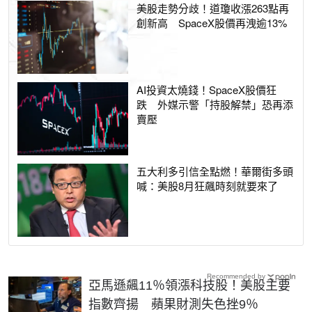
美股走勢分歧！道瓊收漲263點再
創新高 SpaceX股價再洩逾13%
AI投資太燒錢！SpaceX股價狂
跌 外媒示警「持股解禁」恐再添
賣壓
五大利多引信全點燃！華爾街多頭
喊：美股8月狂飆時刻就要來了
Recommended by
亞馬遜飆11％領漲科技股！美股主要
指數齊揚 蘋果財測失色挫9％