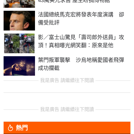
43萬美元求售 屋主盼捐博物館
法國總統馬克宏將發表年度演講 卻
備受批評
影／富士山驚見「壽司郎外送員」攻
頂！真相曝光網笑翻：原來是他
葉門叛軍襲擊 沙烏地稱愛國者飛彈
成功攔截
我是廣告 請繼續往下閱讀
我是廣告 請繼續往下閱讀
熱門