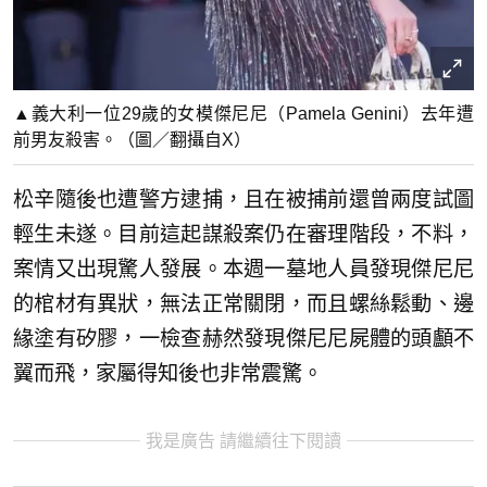
▲義大利一位29歲的女模傑尼尼（Pamela Genini）去年遭
前男友殺害。（圖／翻攝自X）
松辛隨後也遭警方逮捕，且在被捕前還曾兩度試圖
輕生未遂。目前這起謀殺案仍在審理階段，不料，
案情又出現驚人發展。本週一墓地人員發現傑尼尼
的棺材有異狀，無法正常關閉，而且螺絲鬆動、邊
緣塗有矽膠，一檢查赫然發現傑尼尼屍體的頭顱不
翼而飛，家屬得知後也非常震驚。
我是廣告 請繼續往下閱讀