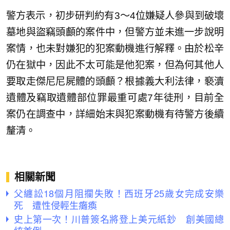
警方表示，初步研判約有3～4位嫌疑人參與到破壞
墓地與盜竊頭顱的案件中，但警方並未進一步說明
案情，也未對嫌犯的犯案動機進行解釋。由於松辛
仍在獄中，因此不太可能是他犯案，但為何其他人
要取走傑尼尼屍體的頭顱？根據義大利法律，褻瀆
遺體及竊取遺體部位罪最重可處7年徒刑，目前全
案仍在調查中，詳細始末與犯案動機有待警方後續
釐清。
相關新聞
父纏訟18個月阻攔失敗！西班牙25歲女完成安樂
死 遭性侵輕生癱瘓
史上第一次！川普簽名將登上美元紙鈔 創美國總