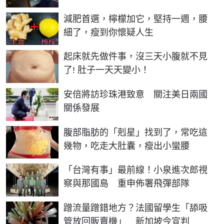
PR
減肥首選，檸檬加它，堅持一週，腰
細了，瘦到你懷疑人生
PR
起床就先做件事，沒三天小腹就不見
了! 肚子一天天變小！
安倍將訪珍珠港致意 關注美日兩國
關係發展
PR
腹部脂肪的「剋星」找到了，常吃這
幾物，吃走大肚囊，瘦出小蠻腰
「台灣有事」最前線！小泉進次郎視
察與那國島 重申佈署飛彈部隊
蹭流量蹭錯地方？法國留學生「舔吸
管放回販賣機」 新加坡今宣判