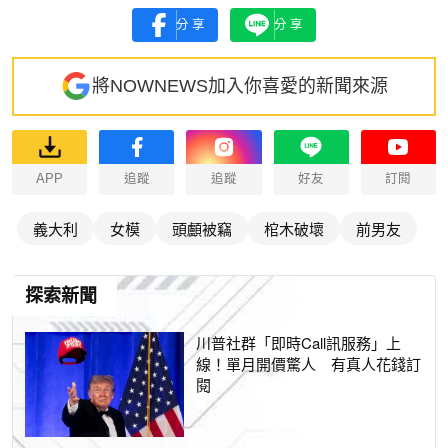
分享
分享
將NOWNEWS加入你喜愛的新聞來源
APP
追蹤
追蹤
好友
訂閱
義大利
女模
頭顱被竊
棺木破壞
前男友
探索新聞
川普社群「即時Call訊服務」上
線！單月開價驚人 有真人花錢訂
閱