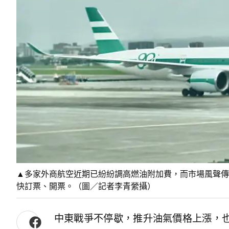
▲多家外商航空近期已紛紛調高燃油附加費，而市場風聲傳
快訂票、開票。（圖／記者李青縈攝）
中東戰爭不停歇，推升油氣價格上漲，