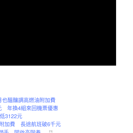
月也醞釀調高燃油附加費
元 年換4組來回機票優惠
3122元
附加費 長途航班破6千元