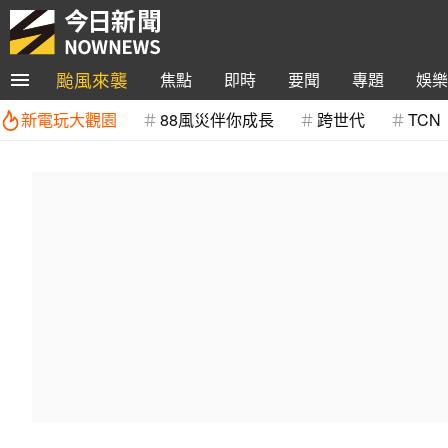
颱風來襲
焦點
即時
要聞
專題
娛樂
新電玩大觀園
88風災伴你成長
跨世代
TCN