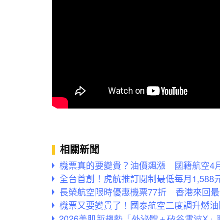
相關新聞
機票真的要變貴？油價飆漲 國籍航空4
全台首創！虎航推訂閱制最低每月1,588
長榮航空限時優惠機票77折 香港來回最低
機票又要變貴了！國泰航空二度調升燃油