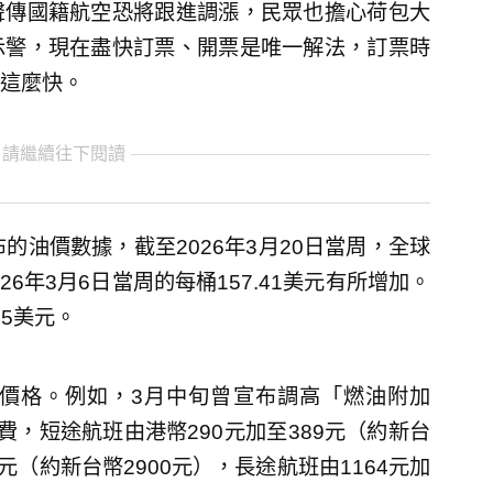
聲傳國籍航空恐將跟進調漲，民眾也擔心荷包大
示警，現在盡快訂票、開票是唯一解法，訂票時
這麼快。
 請繼續往下閱讀
的油價數據，截至2026年3月20日當周，全球
6年3月6日當周的每桶157.41美元有所增加。
95美元。
價格。例如，3月中旬曾宣布調高「燃油附加
，短途航班由港幣290元加至389元（約新台
5元（約新台幣2900元），長途航班由1164元加