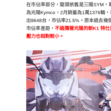
在市佔率部分，龍頭依舊是三陽SYM，單月
為光陽Kymco，2月銷量為1萬1376輛
出9648台，市佔率21.5%。原本過
市佔率差距，
不過隨著光陽的新K1 特
壓力也相對較小。