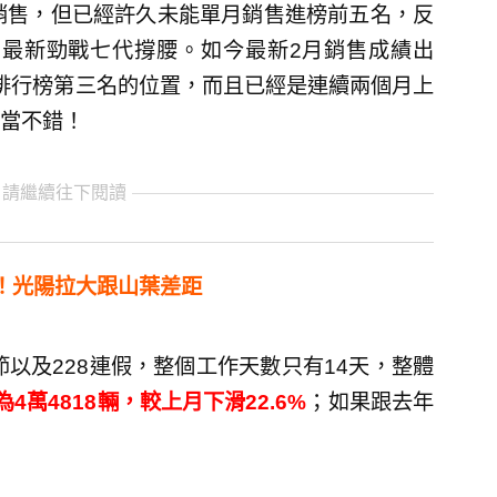
款銷售，但已經許久未能單月銷售進榜前五名，反
25、最新勁戰七代撐腰。如今最新2月銷售成績出
上排行榜第三名的位置，而且已經是連續兩個月上
當不錯！
 請繼續往下閱讀
！光陽拉大跟山葉差距
節以及228連假，整個工作天數只有14天，整體
4萬4818輛，較上月下滑22.6%
；如果跟去年