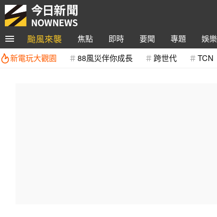
颱風來襲
焦點
即時
要聞
專題
娛樂
新電玩大觀園
88風災伴你成長
跨世代
TCN