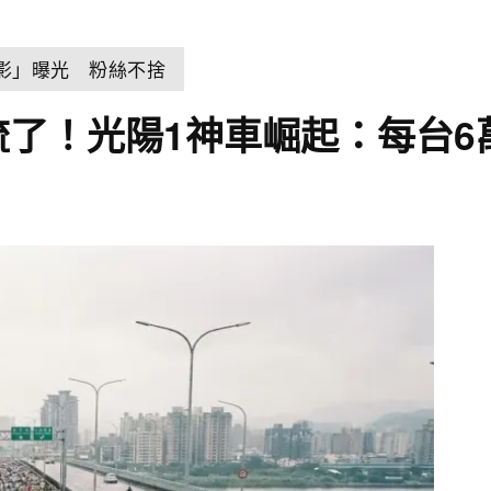
身影」曝光 粉絲不捨
名流了！光陽1神車崛起：每台