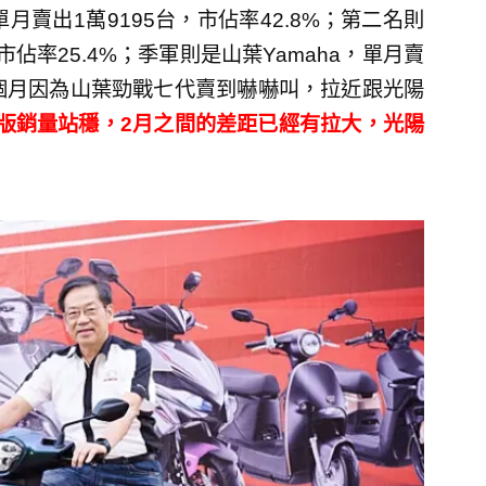
賣出1萬9195台，市佔率42.8%；第二名則
，市佔率25.4%；季軍則是山葉Yamaha，單月賣
去幾個月因為山葉勁戰七代賣到嚇嚇叫，拉近跟光陽
仕版銷量站穩，2月之間的差距已經有拉大，光陽