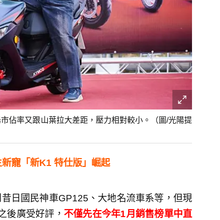
陽市佔率又跟山葉拉大差距，壓力相對較小。（圖/光陽提
主新寵「新K1 特仕版」崛起
昔日國民神車GP125、大地名流車系等，但現
出之後廣受好評，
不僅先在今年1月銷售榜單中直