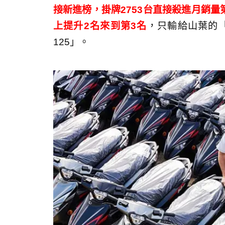
接新進榜，掛牌2753台直接殺進月銷量
上提升2名來到第3名
，只輸給山葉的
125」。