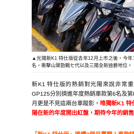
▲光陽新K1 特仕版從去年12月上市之後，今
名，衝擊山葉勁戰七代以及三陽全新迪爵地位。
新K1 特仕版的熱銷對光陽來說非常
GP125分別擠進年度熱銷車款第6名及
月更是不見這兩台車蹤影，
唯獨新K1 
陽在新的年度開出紅盤，期待今年的銷售