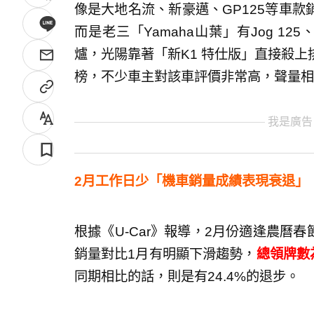
像是大地名流、新豪邁、GP125等車
而是老三「Yamaha山葉」有Jog 1
爐，光陽靠著「新K1 特仕版」直接殺
榜，不少車主對該車評價非常高，聲量相
我是廣告
2月工作日少「機車銷量成績表現衰退」
根據《U-Car》報導，2月份適逢農曆春
銷量對比1月有明顯下滑趨勢，
總領牌數為
同期相比的話，則是有24.4%的退步。