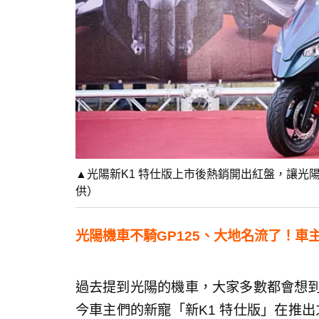
▲光陽新K1 特仕版上市後熱銷開出紅盤，讓光
供）
光陽機車不騎GP125、大地名流了！車
過去提到光陽的機車，大家多數都會想到
今車主們的新寵「新K1 特仕版」在推