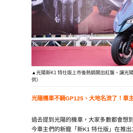
▲光陽新K1 特仕版上市後熱銷開出紅盤，讓光
供）
光陽機車不騎GP125、大地名流了！車
過去提到光陽的機車，大家多數都會想到
今車主們的新寵「新K1 特仕版」在推