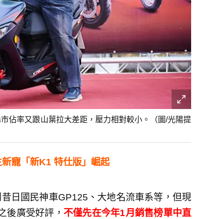
陽市佔率又跟山葉拉大差距，壓力相對較小。（圖/光陽提
主新寵「新K1 特仕版」崛起
昔日國民神車GP125、大地名流車系等，但現
出之後廣受好評，
不僅先在今年1月銷售榜單中直