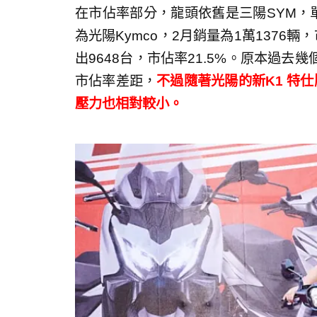
在市佔率部分，龍頭依舊是三陽SYM，單月
為光陽Kymco，2月銷量為1萬1376輛
出9648台，市佔率21.5%。原本過
市佔率差距，
不過隨著光陽的新K1 特
壓力也相對較小。