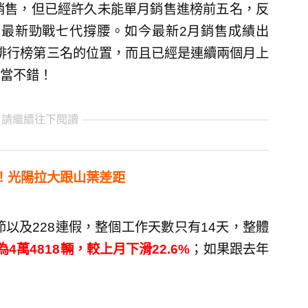
款銷售，但已經許久未能單月銷售進榜前五名，反
25、最新勁戰七代撐腰。如今最新2月銷售成績出
上排行榜第三名的位置，而且已經是連續兩個月上
當不錯！
 請繼續往下閱讀
！光陽拉大跟山葉差距
節以及228連假，整個工作天數只有14天，整體
4萬4818輛，較上月下滑22.6%
；如果跟去年