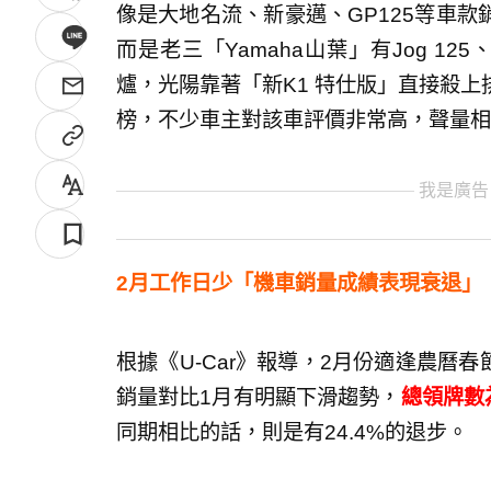
像是大地名流、新豪邁、GP125等車
而是老三「Yamaha山葉」有Jog 1
爐，光陽靠著「新K1 特仕版」直接殺
榜，不少車主對該車評價非常高，聲量相
我是廣告
2月工作日少「機車銷量成績表現衰退」
根據《U-Car》報導，2月份適逢農曆春
銷量對比1月有明顯下滑趨勢，
總領牌數為
同期相比的話，則是有24.4%的退步。