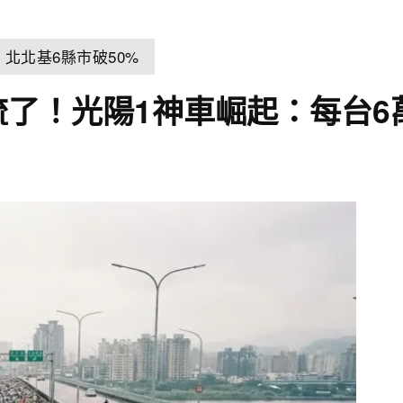
北北基6縣市破50%
名流了！光陽1神車崛起：每台