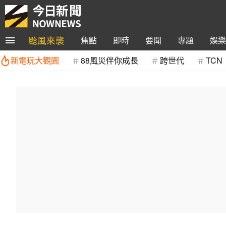
颱風來襲
焦點
即時
要聞
專題
娛樂
新電玩大觀園
88風災伴你成長
跨世代
TCN