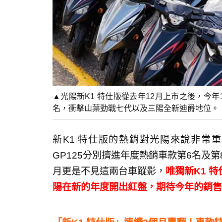
▲光陽新K1 特仕版從去年12月上市之後，今
名，衝擊山葉勁戰七代以及三陽全新迪爵地位。
新K1 特仕版的熱銷對光陽來說非常
GP125分別擠進年度熱銷車款第6名及
月更是不見這兩台車蹤影，
唯獨新K1 
陽在新的年度開出紅盤，期待今年的銷售