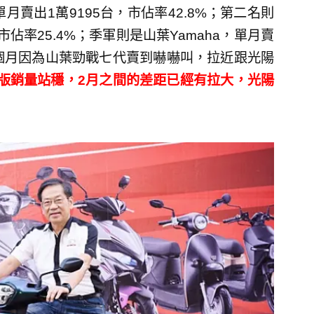
賣出1萬9195台，市佔率42.8%；第二名則
，市佔率25.4%；季軍則是山葉Yamaha，單月賣
去幾個月因為山葉勁戰七代賣到嚇嚇叫，拉近跟光陽
仕版銷量站穩，2月之間的差距已經有拉大，光陽