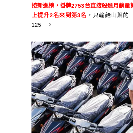
接新進榜，掛牌2753台直接殺進月銷量
上提升2名來到第3名
，只輸給山葉的
125」。