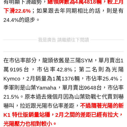
有明顯下滑趨勢，
總領牌數為4萬4818輛，較上月
下滑22.6%
；如果跟去年同期相比的話，則是有
24.4%的退步。
我是廣告 請繼續往下閱讀
在市佔率部分，龍頭依舊是三陽SYM，單月賣出1
萬9195台，市佔率42.8%；第二名則為光陽
Kymco，2月銷量為1萬1376輛，市佔率25.4%；
季軍則是山葉Yamaha，單月賣出9648台，市佔率
21.5%。原本過去幾個月因為山葉勁戰七代賣到嚇
嚇叫，拉近跟光陽市佔率差距，
不過隨著光陽的新
K1 特仕版銷量站穩，2月之間的差距已經有拉大，
光陽壓力也相對較小。