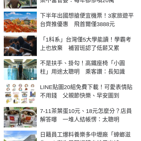
樂不當管委：每年卻慘噴20萬
下半年出國想搶便宜機票！3家旅遊平
台齊推優惠 飛首爾僅3888元
「1科系」台灣僅5大學能讀！學霸考
上也放棄 補習班認了低薪又累
不是扶手、掛勾！高鐵座椅「小圓
柱」用途太聰明 乘客讚：長知識
LINE貼圖20組免費下載！可愛表情貼
不用錢 父親節快樂、早安圖到
7-11茶葉蛋10元、18元怎麼分？店員
解答曝 一堆人結帳愣：太聰明
日籍員工爆料養樂多中壢廠「蟑螂滋