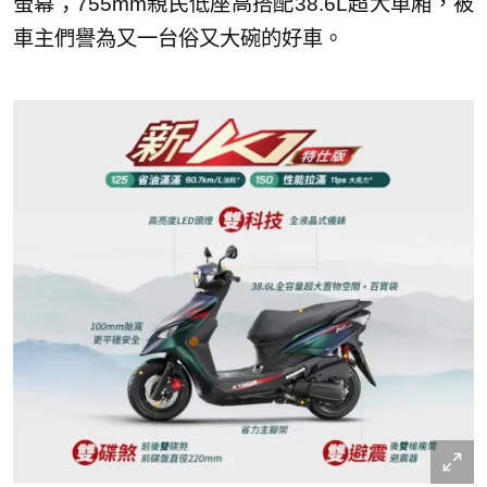
螢幕；755mm親民低座高搭配38.6L超大車廂，被
車主們譽為又一台俗又大碗的好車。