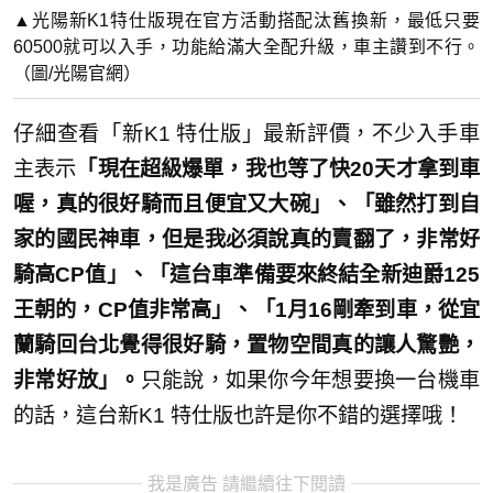
▲光陽新K1特仕版現在官方活動搭配汰舊換新，最低只要
60500就可以入手，功能給滿大全配升級，車主讚到不行。
（圖/光陽官網）
仔細查看「新K1 特仕版」最新評價，不少入手車
主表示
「現在超級爆單，我也等了快20天才拿到車
喔，真的很好騎而且便宜又大碗」、「雖然打到自
家的國民神車，但是我必須說真的賣翻了，非常好
騎高CP值」、「這台車準備要來終結全新迪爵125
王朝的，CP值非常高」、「1月16剛牽到車，從宜
蘭騎回台北覺得很好騎，置物空間真的讓人驚艷，
非常好放」。
只能說，如果你今年想要換一台機車
的話，這台新K1 特仕版也許是你不錯的選擇哦！
我是廣告 請繼續往下閱讀