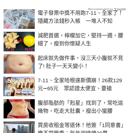
Recommended by
電子發票中獎不用跑7-11、全家了！
隱藏方法錢秒入帳 一堆人不知
PR
減肥首選，檸檬加它，堅持一週，腰
細了，瘦到你懷疑人生
PR
起床就先做件事，沒三天小腹就不見
了! 肚子一天天變小！
7-11、全家哈根達斯價崩！26款129
元⭢65元 眾認證太便宜、要搶
PR
腹部脂肪的「剋星」找到了，常吃這
幾物，吃走大肚囊，瘦出小蠻腰
買房收租金等退休！他簽「1同意書」