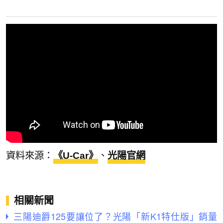
資料來源：
《U-Car》
、
光陽官網
相關新聞
三陽迪爵125要讓位了？光陽「新K1特仕版」銷量