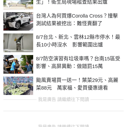
生」！衛生局現場稽查結果出爐
台灣人為何買爆Corolla Cross？撞擊
測試結果被挖出：難怪賣翻了
8/7台北、新北、雲林12縣市停水！最
長10小時沒水 影響範圍出爐
8/7防空演習有垃圾車嗎？台南15區受
影響、高屏異動：做錯罰15萬
颱風賣場買一送一！葉菜29元、高麗
菜88元 萬家福、愛買優惠速看
我是廣告 請繼續往下閱讀
我是廣告 請繼續往下閱讀