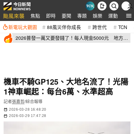
颱風來襲
焦點
即時
要聞
專題
娛樂
運動
全球
新電玩大觀園
88風災伴你成長
跨世代
TCN
2026普發一萬又要發錢了！每人現金5000元 地方加
碼領取資格登記
機車不騎GP125、大地名流了！光陽
1神車崛起：每台6萬、水準超高
記者
張嘉哲
/綜合報導
2026-03-28 16:48:20
2026-03-29 17:47:28