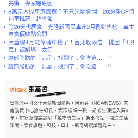
暴衝 專家曝原因
8萬元內機車怎麼選？不只光陽賣翻 2026新CP值
神車推薦：超省油
等20天也願意！光陽新國民車連2月衝銷售榜 車主
真實優缺點公開
大重機4月能停機車格了！台北收兩倍 桃園「1規
定」被讚爆：太佛
張嘉哲
編輯記者
畢業於中國文化大學新聞學系，目前在《NOWNEWS》家
庭消費中心擔任組長、資深編輯一職，記者生涯邁入第9
年，撰寫新聞議題以「萬物皆生活」為出發點，關注生活
知識、美食旅遊、科技、車市、新奇網搜議題為主。