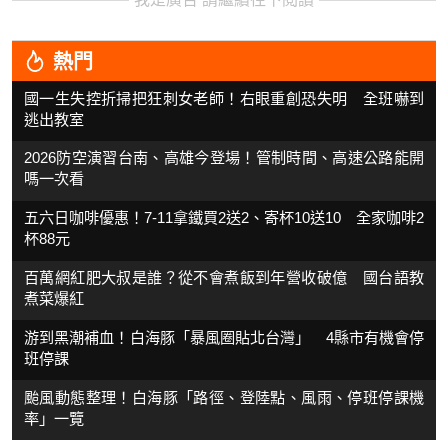
熱門
國一生失控折掃把狂刺女老師！右眼重創恐失明 全班嚇到
逃出教室
2026防空演習台南、高雄今登場！管制時間、高速公路能開
嗎一次看
五六日咖啡優惠！7-11拿鐵買2送2、寄杯10送10 全家咖啡2
杯88元
百萬網紅肥大叔是誰？從不會煮飯到年營收破億 國台語教
煮菜爆紅
游到黑潮補血！白海豚「暴風圈貼北台灣」 4縣市有機會停
班停課
颱風動態整理！白海豚「路徑、登陸點、風雨、停班停課機
率」一覽