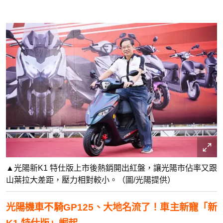
▲光陽新K1 特仕版上市後熱銷開出紅盤，讓光陽市佔率又跟
山葉拉大差距，壓力相對較小。（圖/光陽提供）
光陽機車不騎GP125、大地名流了！車主新寵「新