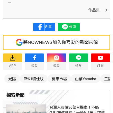
...
作品集
分享
分享
將NOWNEWS加入你喜愛的新聞來源
APP
追蹤
追蹤
好友
訂閱
光陽
新K1特仕版
機車市場
山葉Yamaha
三陽
探索新聞
台灣人買爆36萬台機車！不騎
GP125改選它：一輛免5萬、超離