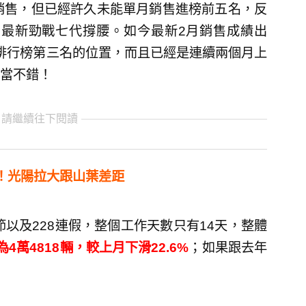
款銷售，但已經許久未能單月銷售進榜前五名，反
25、最新勁戰七代撐腰。如今最新2月銷售成績出
上排行榜第三名的位置，而且已經是連續兩個月上
當不錯！
 請繼續往下閱讀
！光陽拉大跟山葉差距
節以及228連假，整個工作天數只有14天，整體
4萬4818輛，較上月下滑22.6%
；如果跟去年