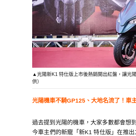
▲光陽新K1 特仕版上市後熱銷開出紅盤，讓光
供）
光陽機車不騎GP125、大地名流了！車
過去提到光陽的機車，大家多數都會想到
今車主們的新寵「新K1 特仕版」在推