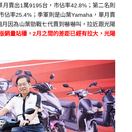
賣出1萬9195台，市佔率42.8%；第二名則
，市佔率25.4%；季軍則是山葉Yamaha，單月賣
去幾個月因為山葉勁戰七代賣到嚇嚇叫，拉近跟光陽
仕版銷量站穩，2月之間的差距已經有拉大，光陽