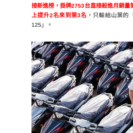
接新進榜，掛牌2753台直接殺進月銷量
上提升2名來到第3名
，只輸給山葉的
125」。