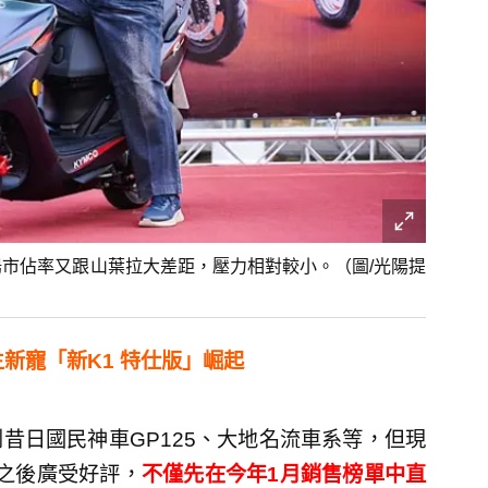
陽市佔率又跟山葉拉大差距，壓力相對較小。（圖/光陽提
主新寵「新K1 特仕版」崛起
昔日國民神車GP125、大地名流車系等，但現
出之後廣受好評，
不僅先在今年1月銷售榜單中直