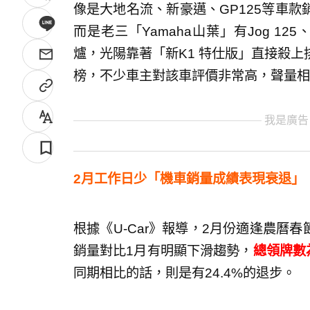
像是大地名流、新豪邁、GP125等車
而是老三「Yamaha山葉」有Jog 1
爐，光陽靠著「新K1 特仕版」直接殺
榜，不少車主對該車評價非常高，聲量相
我是廣告
2月工作日少「機車銷量成績表現衰退」
根據《U-Car》報導，2月份適逢農曆春
銷量對比1月有明顯下滑趨勢，
總領牌數為
同期相比的話，則是有24.4%的退步。