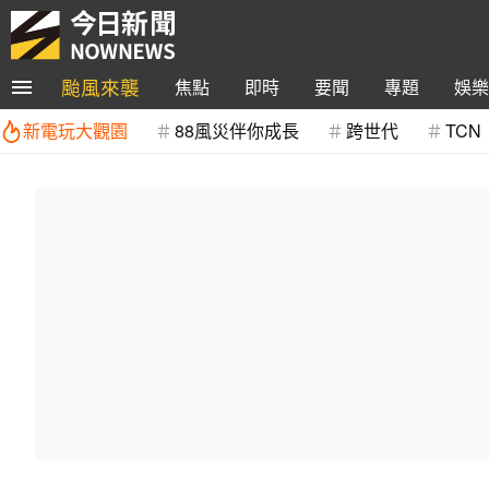
颱風來襲
焦點
即時
要聞
專題
娛樂
新電玩大觀園
88風災伴你成長
跨世代
TCN