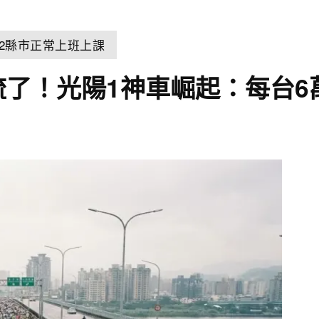
22縣市正常上班上課
名流了！光陽1神車崛起：每台