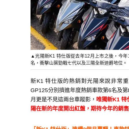
▲光陽新K1 特仕版從去年12月上市之後，今
名，衝擊山葉勁戰七代以及三陽全新迪爵地位。
新K1 特仕版的熱銷對光陽來說非常
GP125分別擠進年度熱銷車款第6名及
月更是不見這兩台車蹤影，
唯獨新K1 
陽在新的年度開出紅盤，期待今年的銷售