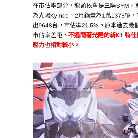
在市佔率部分，龍頭依舊是三陽SYM，單月
為光陽Kymco，2月銷量為1萬1376輛
出9648台，市佔率21.5%。原本過
市佔率差距，
不過隨著光陽的新K1 特
壓力也相對較小。