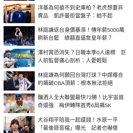
洋基為何搶不到史庫柏？老虎想要非
賣品 凱許曼拒當盤子：給不起
林庭謙返台身價暴漲！傳年薪5000萬
刷新台籃 總額直逼詹皇年薪？
澤村賞恐消失？日職本季0人達標 巨
人前監督痛心剖析：人愛輕鬆
林庭謙為何願回台灣打球？中媒曝合
約飆破CBA頂薪：根本無法拒絕
釀酒人全大聯盟最快72勝！比宇宙道
奇還強 梅伊轉隊首秀6局飆5K
大谷翔平陪我一起還錢！水原一平
「最後錄音檔」曝光 記者也嚇傻