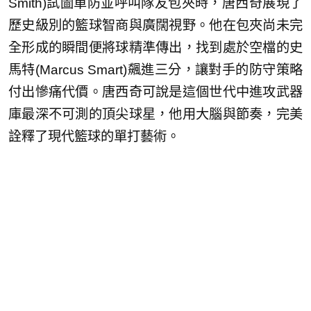
Smith)試圖單防並呼叫隊友包夾時，唐西奇展現了
歷史級別的籃球智商與廣闊視野。他在包夾尚未完
全形成的瞬間便將球精準傳出，找到處於空檔的史
馬特(Marcus Smart)飆進三分，讓對手的防守策略
付出慘痛代價。唐西奇可說是這個世代中進攻武器
庫最深不可測的頂尖球星，他用大腦與節奏，完美
詮釋了現代籃球的單打藝術。