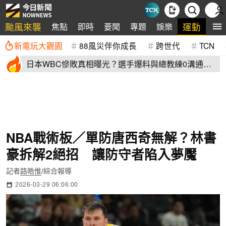
颱風來襲
運動
焦點
即時
要聞
專題
娛樂
全
新電玩大觀園
88風災伴你成長
跨世代
TCN
日本WBC慘敗真相曝光？選手爆料與總教練0溝通
連大谷翔平都吐槽
NBA戰術板／單防唐西奇無解？林書
豪拆解2絕招 讓防守者陷入夢魘
記者
路皓惟
/綜合報導
2026-03-29 06:06:00