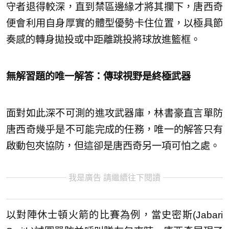
守者退得較深，直到禁區邊緣才將其攔下，唐西奇
便會利用自身厚實的體型優勢卡住位置，以極具節
奏感的轉身拋投或中距離跳投將球放進籃框。
無解習題的唯一解答：傳球視野是終極武器
面對如此深不可測的進攻武器庫，林書豪直言單防
唐西奇幾乎是不可能完成的任務，唯一的解答只有
啟動包夾協防，但這卻是唐西奇另一項可怕之處。
我是廣告 請繼續往下閱讀
以對陣休士頓火箭的比賽為例，當史密斯(Jabari