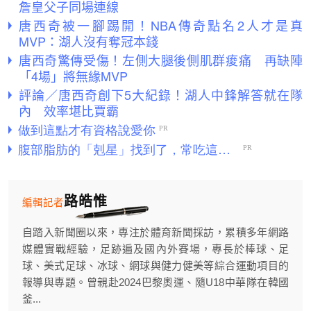
詹皇父子同場連線
唐西奇被一腳踢開！NBA傳奇點名2人才是真
MVP：湖人沒有奪冠本錢
唐西奇驚傳受傷！左側大腿後側肌群痠痛 再缺陣
「4場」將無緣MVP
評論／唐西奇創下5大紀錄！湖人中鋒解答就在隊
內 效率堪比賈霸
路皓惟
編輯記者
自踏入新聞圈以來，專注於體育新聞採訪，累積多年網路
媒體實戰經驗，足跡遍及國內外賽場，專長於棒球、足
球、美式足球、冰球、網球與健力健美等綜合運動項目的
報導與專題。曾親赴2024巴黎奧運、隨U18中華隊在韓國
釜...