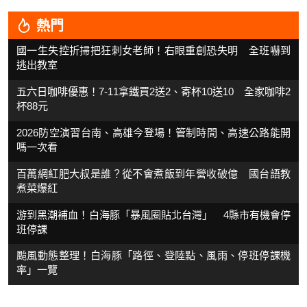
熱門
國一生失控折掃把狂刺女老師！右眼重創恐失明 全班嚇到
逃出教室
五六日咖啡優惠！7-11拿鐵買2送2、寄杯10送10 全家咖啡2
杯88元
2026防空演習台南、高雄今登場！管制時間、高速公路能開
嗎一次看
百萬網紅肥大叔是誰？從不會煮飯到年營收破億 國台語教
煮菜爆紅
游到黑潮補血！白海豚「暴風圈貼北台灣」 4縣市有機會停
班停課
颱風動態整理！白海豚「路徑、登陸點、風雨、停班停課機
率」一覽