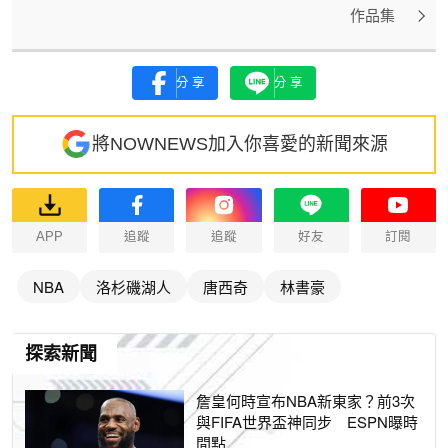
作品集
分享
分享
將NOWNEWS加入你喜愛的新聞來源
APP
追蹤
追蹤
好友
訂閱
NBA
洛杉磯湖人
唐西奇
林書豪
探索新聞
詹皇何時宣布NBA新東家？前3次
與FIFA世界盃神同步 ESPN曝時
間點