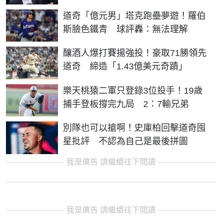
道奇「億元男」塔克跑壘夢遊！羅伯
斯臉色鐵青 球評轟：無法理解
釀酒人爆打賽揚強投！豪取71勝領先
道奇 締造「1.43億美元奇蹟」
樂天桃猿二軍只登錄3位投手！19歲
捕手登板撐完九局 2：7輸兄弟
別隊也可以搶啊！史庫柏回擊道奇囤
星批評 不認為自己是最後拼圖
我是廣告 請繼續往下閱讀
我是廣告 請繼續往下閱讀