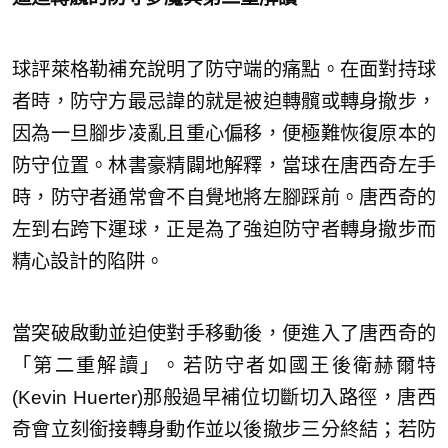
球評萊格勒補充說明了防守端的痛點。在面對持球
者時，防守方最忌諱的就是被迫轉髖或轉身撤步，
因為一旦腳步凌亂且重心偏移，便極難恢復原本的
防守位置。林書豪精闢地解釋，當球在唐西奇左手
時，防守者通常會不自覺地將左腳踩前。唐西奇的
左到右跨下運球，正是為了強迫防守者轉身撤步而
精心設計的陷阱。
當突破啟動並迫使對手移動後，便進入了唐西奇的
「第二重解讀」。若防守者如國王後衛赫爾特
(Kevin Huerter)那般過早補位切斷切入路徑，唐西
奇會立刻銜接轉身動作並以後撤步三分終結；若防