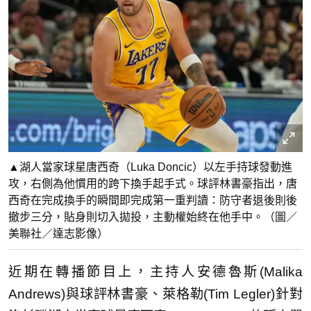
▲湖人當家球星唐西奇（Luka Doncic）以左手持球發動進
攻，右側為他慣用的跨下換手起手式。球評林書豪指出，唐
西奇在完成換手的瞬間即完成第一重判讀：防守者退後則後
撤步三分，貼身則切入拋投，主動權始終在他手中。（圖／
美聯社／達志影像）
近期在轉播節目上，主持人安德魯斯(Malika
Andrews)與球評林書豪、萊格勒(Tim Legler)針對