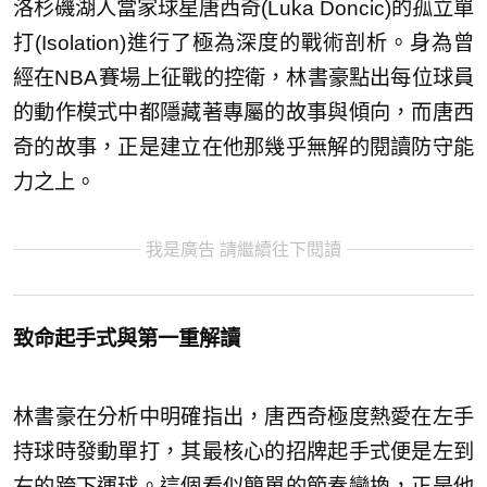
洛杉磯湖人當家球星唐西奇(Luka Doncic)的孤立單
打(Isolation)進行了極為深度的戰術剖析。身為曾
經在NBA賽場上征戰的控衛，林書豪點出每位球員
的動作模式中都隱藏著專屬的故事與傾向，而唐西
奇的故事，正是建立在他那幾乎無解的閱讀防守能
力之上。
我是廣告 請繼續往下閱讀
致命起手式與第一重解讀
林書豪在分析中明確指出，唐西奇極度熱愛在左手
持球時發動單打，其最核心的招牌起手式便是左到
右的跨下運球。這個看似簡單的節奏變換，正是他