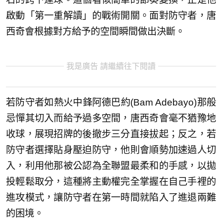
啟動「第一重解讀」的戰術開關。面對防守者，唐
西奇會根據對方給予的空間瞬間做出決斷。
我是廣告 請繼續往下閱讀
若防守者如熱火中鋒阿德巴約(Bam Adebayo)那般
忌憚其切入而給予過多空間，唐西奇會毫不猶豫地
收球，展現招牌的後撤步三分直接拔起；反之，若
防守者選擇貼身壓迫防守，他則會順勢加速過人切
入，利用他那被公認為全聯盟最柔和的手感，以拋
投輕鬆取分，這種將主動權完全掌握在自己手裡的
進攻模式，讓防守者在第一時間就陷入了進退兩難
的困境。