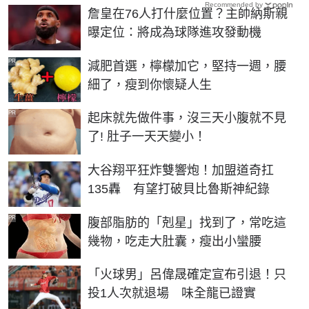
Recommended by
詹皇在76人打什麼位置？主帥納斯親
曝定位：將成為球隊進攻發動機
PR
減肥首選，檸檬加它，堅持一週，腰
細了，瘦到你懷疑人生
PR
起床就先做件事，沒三天小腹就不見
了! 肚子一天天變小！
大谷翔平狂炸雙響炮！加盟道奇扛
135轟 有望打破貝比魯斯神紀錄
PR
腹部脂肪的「剋星」找到了，常吃這
幾物，吃走大肚囊，瘦出小蠻腰
「火球男」呂偉晟確定宣布引退！只
投1人次就退場 味全龍已證實