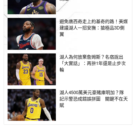
避免唐西奇走上約基奇的路！美媒
建議湖人一招安撫：搶極品3D側
翼
湖人為何放棄詹姆斯？名宿說出
「大實話」：再拚1年還是止步次
輪
湖人4500萬美元豪賭庫明加？隊
記示警恐成錯誤拼圖 關鍵不在天
賦