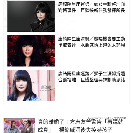
唐綺陽星座運勢／處女重新整理面
對舊事件 巨蟹接新任務發揮所長
唐綺陽星座運勢／魔羯機會要主動
爭取表達 水瓶感情上避免太悲觀
唐綺陽星座運勢／獅子生涯轉折適
合斷捨離 巨蟹整理與規劃助思緒
Recommended by
真的離婚了！方志友曾警告「再講就
成真」 楊銘威酒後失控嚇孩子