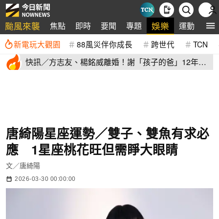
颱風來襲
娛樂
焦點
即時
要聞
專題
運動
全
新電玩大觀園
88風災伴你成長
跨世代
TCN
快訊／方志友、楊銘威離婚！謝「孩子的爸」12年包
容：永遠是家人
唐綺陽星座運勢／雙子、雙魚有求必
應 1星座桃花旺但需睜大眼睛
文／唐綺陽
2026-03-30 00:00:00