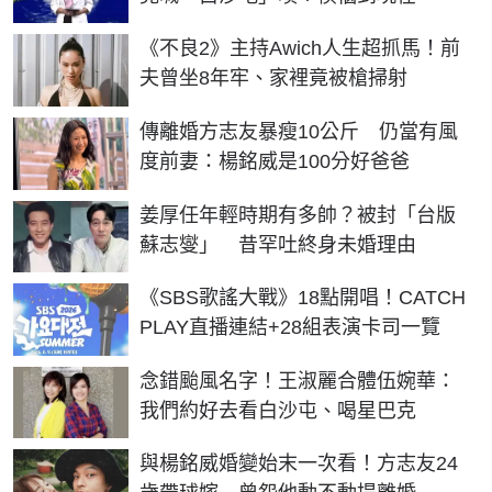
《不良2》主持Awich人生超抓馬！前
夫曾坐8年牢、家裡竟被槍掃射
傳離婚方志友暴瘦10公斤 仍當有風
度前妻：楊銘威是100分好爸爸
姜厚任年輕時期有多帥？被封「台版
蘇志燮」 昔罕吐終身未婚理由
《SBS歌謠大戰》18點開唱！CATCH
PLAY直播連結+28組表演卡司一覽
念錯颱風名字！王淑麗合體伍婉華：
我們約好去看白沙屯、喝星巴克
與楊銘威婚變始末一次看！方志友24