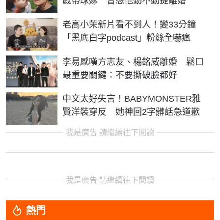
歲帶球嫁 曾怨他動不動提離婚
老高小茉新片看不到人！變33分鐘
「黑底白字podcast」粉絲全嚇瘋
李易感嘆方志友、楊銘威離婚 鬆口
最重要關鍵：不要撕破臉都好
中文太好失言！BABYMONSTER雅
賢洋裝穿反 她神回2字髒話急道歉
我是廣告 請繼續往下閱讀
我是廣告 請繼續往下閱讀
熱門