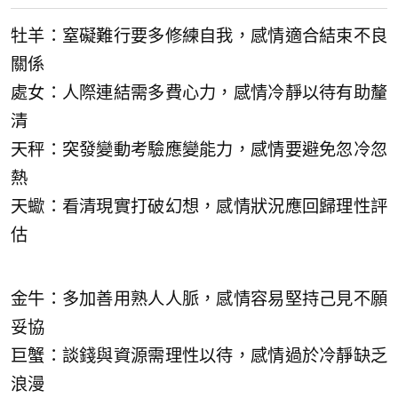
牡羊：窒礙難行要多修練自我，感情適合結束不良
關係
處女：人際連結需多費心力，感情冷靜以待有助釐
清
天秤：突發變動考驗應變能力，感情要避免忽冷忽
熱
天蠍：看清現實打破幻想，感情狀況應回歸理性評
估
金牛：多加善用熟人人脈，感情容易堅持己見不願
妥協
巨蟹：談錢與資源需理性以待，感情過於冷靜缺乏
浪漫