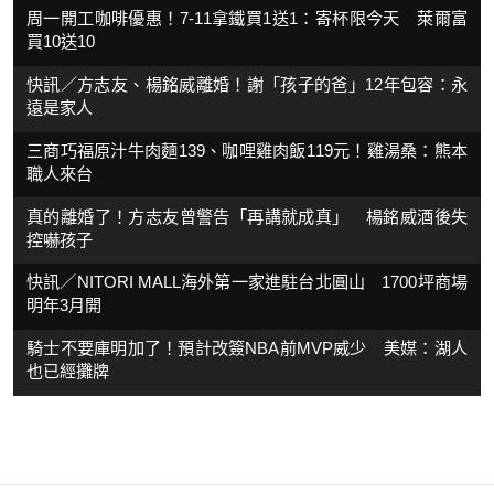
周一開工咖啡優惠！7-11拿鐵買1送1：寄杯限今天 萊爾富
買10送10
快訊／方志友、楊銘威離婚！謝「孩子的爸」12年包容：永
遠是家人
三商巧福原汁牛肉麵139、咖哩雞肉飯119元！雞湯桑：熊本
職人來台
真的離婚了！方志友曾警告「再講就成真」 楊銘威酒後失
控嚇孩子
快訊／NITORI MALL海外第一家進駐台北圓山 1700坪商場
明年3月開
騎士不要庫明加了！預計改簽NBA前MVP威少 美媒：湖人
也已經攤牌