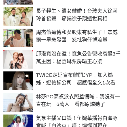
長子輕生、繼女離婚！台玻夫人徐莉
玲首發聲 痛揭徐子翔逝世真相
周杰倫遭傳和女股東有私生子！杰威
爾一早急發聲 怒批狗仔博流量
邱瓈寬沒在藏！寬魚公告營收衰退3千
萬主因：楊丞琳票房輸王心凌
TWICE定延宣布離開JYP！加入姊
姊、邊佑錫公司 超感傷全文1次看
林莎PO高衩泳衣照羞愧喊：我沒有一
直在玩 6萬人一看都原諒她了
氣象主播又口誤！伍婉華播報白海豚
竟喊「白沙屯」嘆：懊惱到現在