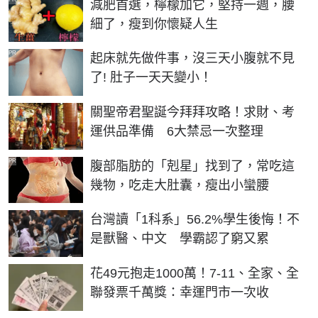
減肥首選，檸檬加它，堅持一週，腰
細了，瘦到你懷疑人生
PR
起床就先做件事，沒三天小腹就不見
了! 肚子一天天變小！
關聖帝君聖誕今拜拜攻略！求財、考
運供品準備 6大禁忌一次整理
PR
腹部脂肪的「剋星」找到了，常吃這
幾物，吃走大肚囊，瘦出小蠻腰
台灣讀「1科系」56.2%學生後悔！不
是獸醫、中文 學霸認了窮又累
花49元抱走1000萬！7-11、全家、全
聯發票千萬獎：幸運門市一次收