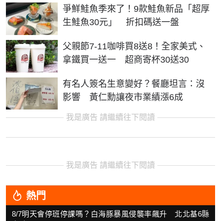
爭鮮鮭魚季來了！9款鮭魚新品「超厚
生鮭魚30元」 折扣碼送一盤
父親節7-11咖啡買8送8！全家美式、
拿鐵買一送一 超商寄杯30送30
有名人簽名生意變好？餐廳坦言：沒
影響 黃仁勳讓夜市業績漲6成
我是廣告 請繼續往下閱讀
我是廣告 請繼續往下閱讀
熱門
8/7明天會停班停課嗎？白海豚暴風侵襲率飆升 北北基6縣