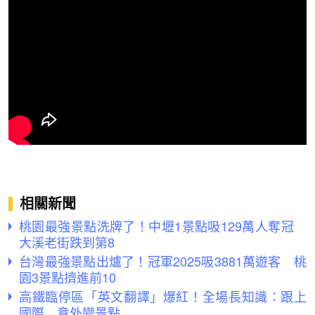
相關新聞
桃園最強景點洗牌了！中壢1景點吸129萬人奪冠
大溪老街跌到第8
台灣最強景點出爐了！冠軍2025吸3881萬遊客 桃
園3景點擠進前10
高鐵臨停區「英文翻譯」爆紅！全場長知識：跟上
國際 意外變景點