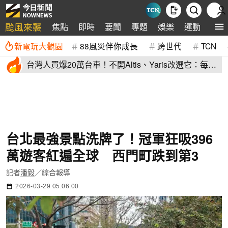
颱風來襲
焦點
即時
要聞
專題
娛樂
運動
全球
新電玩大觀園
88風災伴你成長
跨世代
TCN
台灣人買爆20萬台車！不開Altis、Yaris改選它：每輛
80萬、水準高
台北最強景點洗牌了！冠軍狂吸396
萬遊客紅遍全球 西門町跌到第3
記者
潘毅
／綜合報導
2026-03-29 05:06:00