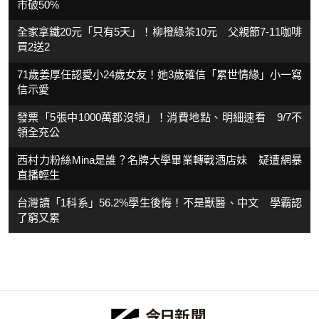
市破50%
全家拿鐵20元「只有5天」！柳橙綠茶10元 父親節7-11咖啡
買2送2
71歲姜厚任認愛小24歲女友！她3歲確信「累世情緣」小一寫
信示愛
發票「5張中1000萬都沒領」！消費地點、明細速看 9/7不
領全充公
西村力粉絲Mina是誰？名牌大學畢業轉戰酒店妹 疑遭網暴
直播輕生
台灣讀「1科系」56.2%學生後悔！不是獸醫、中文 學霸認
了窮又累