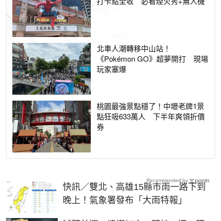
打卡點全收 必看煙火秀+無人機
北車人潮轉移中山站！
《Pokémon GO》超夢開打 現場
玩家塞爆
桃園最強景點穩了！中壢老牌1景
點狂吸633萬人 下半年爽領折價
券
Recommended by
快訊／雙北、高雄15縣市雨一路下到
晚上！氣象署發布「大雨特報」
PR