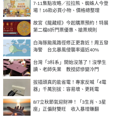
7-11集點攻略／拉拉熊、蜘蛛人今登
場！16款必買小物、價格總整理
故宮《龍藏經》今起購票預約！特展
第二檔8折門票優惠、搶票規則
白海豚颱風路徑修正更靠近！周五發
海警 台北暴風侵襲率逼近40%
台灣「3科系」開始沒落了！沒學生
讀、老師失業 教授認慘變冷門
拔插頭真的能省電！專家反喊「4電
器」千萬別拔：容易壞、更耗電
8/7立秋節氣迎財神！「3生肖、3星
座」正偏財雙旺 收入暴增賺翻