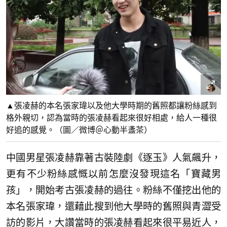
▲張凌赫的本名張家瑋以及他大學時期的舊照都讓粉絲感到
格外親切，認為當時的張凌赫看起來很好相處，給人一種很
好追的感覺。（圖／微博＠心動半盞茶）
中國男星張凌赫靠著古裝陸劇《逐玉》人氣飆升，
更有不少粉絲感慨以前怎麼沒發現這名「寶藏男
孩」，開始考古張凌赫的過往。粉絲不僅挖出他的
本名張家瑋，還藉此搜到他大學時的舊照與青澀受
訪的影片，大讚當時的張凌赫看起來很平易近人，