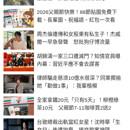
2026父親節快樂！88節貼圖免費下
載、長輩圖、祝福語、紅包一次看
周杰倫遭傳和女股東有私生子！杰威
爾一早急發聲 怒批狗仔博流量
胡錦濤一家三口遭滅門？知情官員曝
內幕：習近平應不會去謀害
律師騙走慈濟10億水很深？同業揶揄
她「勤做1事」：我輩楷模
全家拿鐵20元「只有5天」！柳橙綠
茶10元 父親節7-11咖啡買2送2
台玻總裁出軌當紅女星！沈時華「生
女兒」後遭拋棄 捲詐欺案神隱