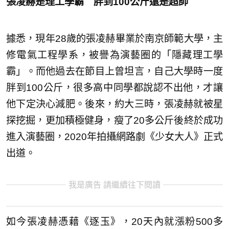
張凌赫是理工學霸 胖到100公斤還是超帥
據悉，現年28歲的張凌赫畢業於南京師範大學，主
修電氣工程學系，被譽為演藝圈的「隱藏理工學
霸」。而他過去在節目上曾坦言，自己大學時一度
胖到100公斤，很多高中同學都說認不出他，才讓
他下定決心減肥。後來，約大三時，張凌赫就被星
探挖掘，更加積極健身，瘦了20多公斤後終於成功
進入演藝圈，2020年拍攝網路劇《少女大人》正式
出道。
我是廣告 請繼續往下閱讀
如今張凌赫憑藉《逐玉》，20天內就漲粉500多