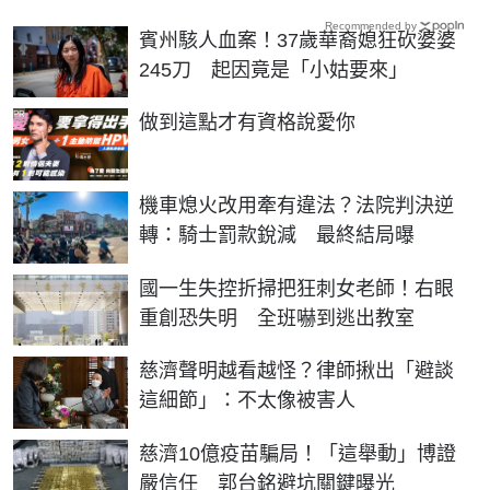
Recommended by
賓州駭人血案！37歲華裔媳狂砍婆婆
245刀 起因竟是「小姑要來」
PR
做到這點才有資格說愛你
機車熄火改用牽有違法？法院判決逆
轉：騎士罰款銳減 最終結局曝
國一生失控折掃把狂刺女老師！右眼
重創恐失明 全班嚇到逃出教室
慈濟聲明越看越怪？律師揪出「避談
這細節」：不太像被害人
慈濟10億疫苗騙局！「這舉動」博證
嚴信任 郭台銘避坑關鍵曝光