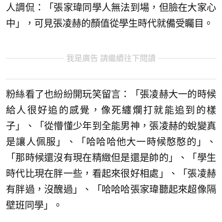
人調侃：「張家瑋同學人無法到場，但臉在大家心
中」，可見張凌赫的顏值從學生時代就備受矚目。
我是廣告 請繼續往下閱讀
粉絲看了也紛紛開玩笑留言：「張凌赫大一的時候
給人很好追的感覺，像死纏爛打就能追到的樣
子」、「從懵懂少年到全能男神，張凌赫的蛻變真
是讓人佩服」、「哈哈哈他大一時候憨憨的」、
「那時候還沒有現在精緻但是還是帥的」、「學生
時代比現在胖一些，看起來很好相處」、「張凌赫
有胖過，沒醜過」、「哈哈哈張家瑋聽起來超像隔
壁班同學」。