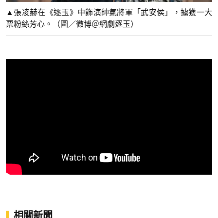
▲張凌赫在《逐玉》中飾演帥氣將軍「武安侯」，擄獲一大
票粉絲芳心。（圖／微博＠網劇逐玉）
相關新聞