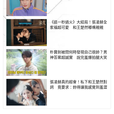
《這一秒過火》大結局！張凌赫全
家福超可愛 和王楚然嘟嘴親親
朴寶劍被問何時發現自己很帥？男
神答案超誠實 說完羞爆拍腿大笑
張凌赫真的超會！私下和王楚然對
詞 竟要求：妳得讓我感覺到羞澀