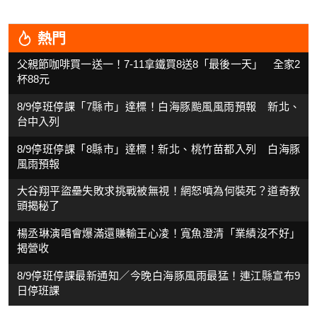
熱門
父親節咖啡買一送一！7-11拿鐵買8送8「最後一天」 全家2
杯88元
8/9停班停課「7縣市」達標！白海豚颱風風雨預報 新北、
台中入列
8/9停班停課「8縣市」達標！新北、桃竹苗都入列 白海豚
風雨預報
大谷翔平盜壘失敗求挑戰被無視！網怒噴為何裝死？道奇教
頭揭秘了
楊丞琳演唱會爆滿還賺輸王心凌！寬魚澄清「業績沒不好」
揭營收
8/9停班停課最新通知／今晚白海豚風雨最猛！連江縣宣布9
日停班課