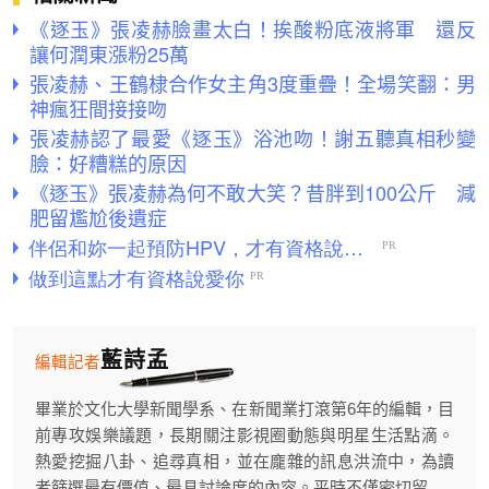
《逐玉》張凌赫臉畫太白！挨酸粉底液將軍 還反
讓何潤東漲粉25萬
張凌赫、王鶴棣合作女主角3度重疊！全場笑翻：男
神瘋狂間接接吻
張凌赫認了最愛《逐玉》浴池吻！謝五聽真相秒變
臉：好糟糕的原因
《逐玉》張凌赫為何不敢大笑？昔胖到100公斤 減
肥留尷尬後遺症
藍詩孟
編輯記者
畢業於文化大學新聞學系、在新聞業打滾第6年的編輯，目
前專攻娛樂議題，長期關注影視圈動態與明星生活點滴。
熱愛挖掘八卦、追尋真相，並在龐雜的訊息洪流中，為讀
者篩選最有價值、最具討論度的內容。平時不僅密切留...