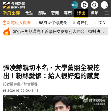
颱風來襲
娛樂
焦點
即時
要聞
專題
運動
全
新電玩大觀園
88風災伴你成長
跨世代
TCN
當小三對話曝光！姜厚任女友搶別人老公 還對決正
宮女兒開酸騷貨
張凌赫親切本名、大學舊照全被挖
出！粉絲愛慘：給人很好追的感覺
記者
藍詩孟
／綜合報導
2026-03-29 09:48:44