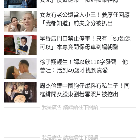
女友有老公還當人小三！姜厚任回應
「我都知道」前夫身分被扒出
早餐店門口禁止停車！只有「SJ始源
可以」本尊竟開保母車到場朝聖
徐子翔輕生！譚以欣118字發聲 他
曾吐：活到49歲才找到真愛
周杰倫遭中國狗仔爆料有私生子！同
框緋聞女股東劉若雪照片被挖出
我是廣告 請繼續往下閱讀
我是廣告 請繼續往下閱讀