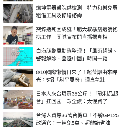
燦坤電器醫院供檢測 特力和樂免費
租借工具及修繕諮詢
突猝逝死因成謎！肥大叔暴瘦遭猜抱
病工作 團隊宣布開直播揭真相
白海豚颱風動態整理！「風雨趨緩、
警報解除、登陸中國」時間一覽
8/10國際懶惰日來了！超荒謬由來曝
光：5招「躺平耍廢」理直氣壯
日本人來台爆買35公斤！「戰利品超
台」扛回國 眾全讚：太懂買了
台灣人買爆36萬台機車！不騎GP125
改選它：一輛免5萬、超離譜省油