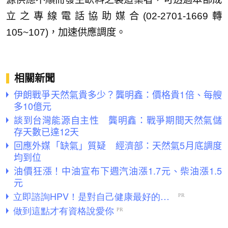
立之專線電話協助媒合(02-2701-1669轉
105~107)，加速供應調度。
相關新聞
伊朗戰爭天然氣貴多少？龔明鑫：價格貴1倍、每艘
多10億元
談到台灣能源自主性 龔明鑫：戰爭期間天然氣儲
存天數已達12天
回應外媒「缺氣」質疑 經濟部：天然氣5月底調度
均到位
油價狂漲！中油宣布下週汽油漲1.7元、柴油漲1.5
元