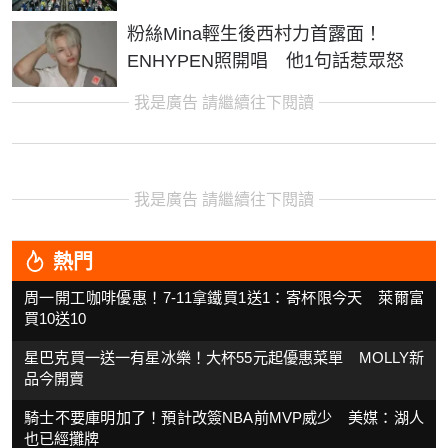
粉絲Mina輕生後西村力首露面！
ENHYPEN照開唱 他1句話惹眾怒
我是廣告 請繼續往下閱讀
我是廣告 請繼續往下閱讀
熱門
周一開工咖啡優惠！7-11拿鐵買1送1：寄杯限今天 萊爾富
買10送10
星巴克買一送一有星冰樂！大杯55元起優惠菜單 MOLLY新
品今開賣
騎士不要庫明加了！預計改簽NBA前MVP威少 美媒：湖人
也已經攤牌