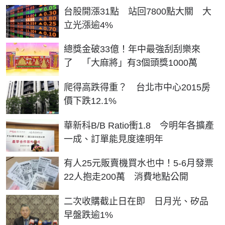
台股開漲31點 站回7800點大關 大
立光漲逾4%
總獎金破33億！年中最強刮刮樂來
了 「大麻將」有3個頭獎1000萬
爬得高跌得重？ 台北市中心2015房
價下跌12.1%
華新科B/B Ratio衝1.8 今明年各擴產
一成、訂單能見度達明年
有人25元販賣機買水也中！5-6月發票
22人抱走200萬 消費地點公開
二次收購截止日在即 日月光、矽品
早盤跌逾1%