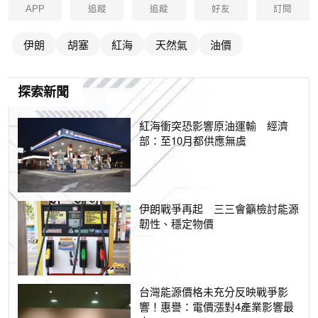
APP
追蹤
追蹤
好友
訂閱
伊朗
胡塞
紅海
天然氣
油價
探索新聞
紅海衝突恐影響原油運輸 經濟
部：至10月都供應無虞
伊朗戰爭再起 三三會籲檢討能源
韌性、穩定物價
台灣能源價格未充分反映戰爭影
響！惠譽：電價漲對4產業影響最