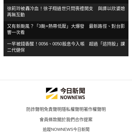
徐莉玲被轟冷血！徐子翔過世只問喪禮開支 與譚以欣婆媳
再無互動
又有新颱風？「3颱+熱帶低壓」大爆發 最新路徑、對台影
響一次看
一早被錢香醒！0056、0050股息今入帳 超過「這持股」課
二代健保
防詐聲明
免責聲明
隱私權聲明
著作權聲明
會員條款
關於我們
合作提案
追蹤NOWNEWS今日新聞