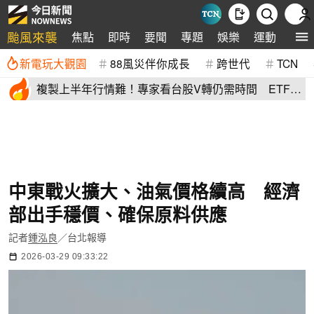
颱風來襲
焦點
即時
要聞
專題
娛樂
運動
全球
新電玩大觀園
88風災伴你成長
跨世代
TCN
複製上半年行情難！專家看台股V轉仍需時間 ETF這
樣配置攻守兼備
中東戰火擴大、油氣價格續高 經濟
部出手穩價、確保原料供應
記者
鍾泓良
／台北報導
2026-03-29 09:33:22