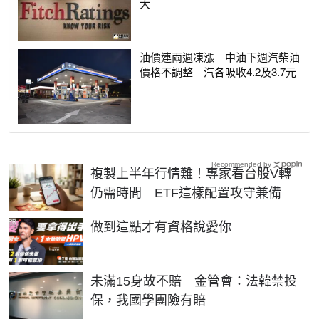
大
油價連兩週凍漲 中油下週汽柴油
價格不調整 汽各吸收4.2及3.7元
Recommended by
複製上半年行情難！專家看台股V轉
仍需時間 ETF這樣配置攻守兼備
PR
做到這點才有資格說愛你
未滿15身故不賠 金管會：法韓禁投
保，我國學團險有賠